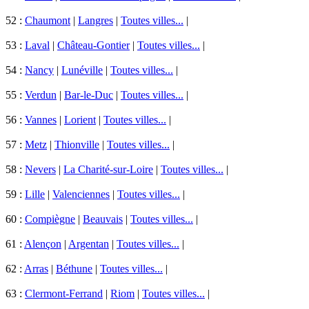
52 :
Chaumont
|
Langres
|
Toutes villes...
|
53 :
Laval
|
Château-Gontier
|
Toutes villes...
|
54 :
Nancy
|
Lunéville
|
Toutes villes...
|
55 :
Verdun
|
Bar-le-Duc
|
Toutes villes...
|
56 :
Vannes
|
Lorient
|
Toutes villes...
|
57 :
Metz
|
Thionville
|
Toutes villes...
|
58 :
Nevers
|
La Charité-sur-Loire
|
Toutes villes...
|
59 :
Lille
|
Valenciennes
|
Toutes villes...
|
60 :
Compiègne
|
Beauvais
|
Toutes villes...
|
61 :
Alençon
|
Argentan
|
Toutes villes...
|
62 :
Arras
|
Béthune
|
Toutes villes...
|
63 :
Clermont-Ferrand
|
Riom
|
Toutes villes...
|