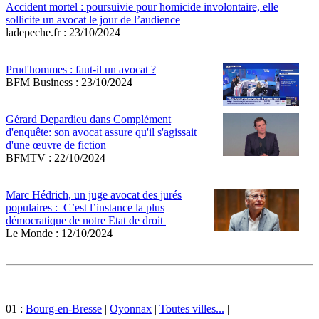
Accident mortel : poursuivie pour homicide involontaire, elle
sollicite un avocat le jour de l’audience
ladepeche.fr : 23/10/2024
Prud'hommes : faut-il un avocat ?
BFM Business : 23/10/2024
Gérard Depardieu dans Complément
d'enquête: son avocat assure qu'il s'agissait
d'une œuvre de fiction
BFMTV : 22/10/2024
Marc Hédrich, un juge avocat des jurés
populaires : C’est l’instance la plus
démocratique de notre Etat de droit
Le Monde : 12/10/2024
01 :
Bourg-en-Bresse
|
Oyonnax
|
Toutes villes...
|