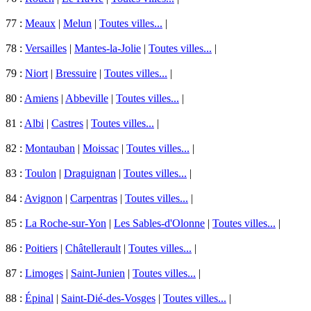
77 :
Meaux
|
Melun
|
Toutes villes...
|
78 :
Versailles
|
Mantes-la-Jolie
|
Toutes villes...
|
79 :
Niort
|
Bressuire
|
Toutes villes...
|
80 :
Amiens
|
Abbeville
|
Toutes villes...
|
81 :
Albi
|
Castres
|
Toutes villes...
|
82 :
Montauban
|
Moissac
|
Toutes villes...
|
83 :
Toulon
|
Draguignan
|
Toutes villes...
|
84 :
Avignon
|
Carpentras
|
Toutes villes...
|
85 :
La Roche-sur-Yon
|
Les Sables-d'Olonne
|
Toutes villes...
|
86 :
Poitiers
|
Châtellerault
|
Toutes villes...
|
87 :
Limoges
|
Saint-Junien
|
Toutes villes...
|
88 :
Épinal
|
Saint-Dié-des-Vosges
|
Toutes villes...
|