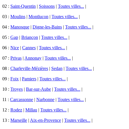
02 :
Saint-Quentin
|
Soissons
|
Toutes villes...
|
03 :
Moulins
|
Montluçon
|
Toutes villes...
|
04 :
Manosque
|
Digne-les-Bains
|
Toutes villes...
|
05 :
Gap
|
Briançon
|
Toutes villes...
|
06 :
Nice
|
Cannes
|
Toutes villes...
|
07 :
Privas
|
Annonay
|
Toutes villes...
|
08 :
Charleville-Mézières
|
Sedan
|
Toutes villes...
|
09 :
Foix
|
Pamiers
|
Toutes villes...
|
10 :
Troyes
|
Bar-sur-Aube
|
Toutes villes...
|
11 :
Carcassonne
|
Narbonne
|
Toutes villes...
|
12 :
Rodez
|
Millau
|
Toutes villes...
|
13 :
Marseille
|
Aix-en-Provence
|
Toutes villes...
|