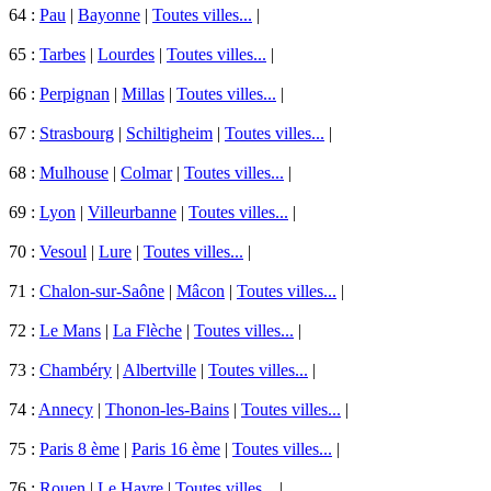
64 :
Pau
|
Bayonne
|
Toutes villes...
|
65 :
Tarbes
|
Lourdes
|
Toutes villes...
|
66 :
Perpignan
|
Millas
|
Toutes villes...
|
67 :
Strasbourg
|
Schiltigheim
|
Toutes villes...
|
68 :
Mulhouse
|
Colmar
|
Toutes villes...
|
69 :
Lyon
|
Villeurbanne
|
Toutes villes...
|
70 :
Vesoul
|
Lure
|
Toutes villes...
|
71 :
Chalon-sur-Saône
|
Mâcon
|
Toutes villes...
|
72 :
Le Mans
|
La Flèche
|
Toutes villes...
|
73 :
Chambéry
|
Albertville
|
Toutes villes...
|
74 :
Annecy
|
Thonon-les-Bains
|
Toutes villes...
|
75 :
Paris 8 ème
|
Paris 16 ème
|
Toutes villes...
|
76 :
Rouen
|
Le Havre
|
Toutes villes...
|