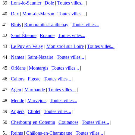
39 :
Lons-le-Saunier
|
Dole
|
Toutes villes...
|
40 :
Dax
|
Mont-de-Marsan
|
Toutes villes...
|
41 :
Blois
|
Romorantin-Lanthenay
|
Toutes villes...
|
42 :
Saint-Étienne
|
Roanne
|
Toutes villes...
|
43 :
Le Puy-en-Velay
|
Monistrol-sur-Loire
|
Toutes villes...
|
44 :
Nantes
|
Saint-Nazaire
|
Toutes villes...
|
45 :
Orléans
|
Montargis
|
Toutes villes...
|
46 :
Cahors
|
Figeac
|
Toutes villes...
|
47 :
Agen
|
Marmande
|
Toutes villes...
|
48 :
Mende
|
Marvejols
|
Toutes villes...
|
49 :
Angers
|
Cholet
|
Toutes villes...
|
50 :
Cherbourg-en-Cotentin
|
Coutances
|
Toutes villes...
|
51 :
Reims
|
Châlons-en-Champagne
|
Toutes villes...
|