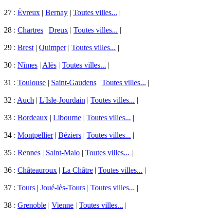
27 :
Évreux
|
Bernay
|
Toutes villes...
|
28 :
Chartres
|
Dreux
|
Toutes villes...
|
29 :
Brest
|
Quimper
|
Toutes villes...
|
30 :
Nîmes
|
Alès
|
Toutes villes...
|
31 :
Toulouse
|
Saint-Gaudens
|
Toutes villes...
|
32 :
Auch
|
L'Isle-Jourdain
|
Toutes villes...
|
33 :
Bordeaux
|
Libourne
|
Toutes villes...
|
34 :
Montpellier
|
Béziers
|
Toutes villes...
|
35 :
Rennes
|
Saint-Malo
|
Toutes villes...
|
36 :
Châteauroux
|
La Châtre
|
Toutes villes...
|
37 :
Tours
|
Joué-lès-Tours
|
Toutes villes...
|
38 :
Grenoble
|
Vienne
|
Toutes villes...
|