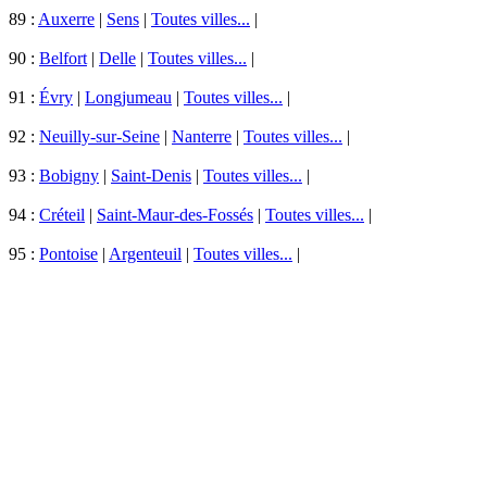
89 :
Auxerre
|
Sens
|
Toutes villes...
|
90 :
Belfort
|
Delle
|
Toutes villes...
|
91 :
Évry
|
Longjumeau
|
Toutes villes...
|
92 :
Neuilly-sur-Seine
|
Nanterre
|
Toutes villes...
|
93 :
Bobigny
|
Saint-Denis
|
Toutes villes...
|
94 :
Créteil
|
Saint-Maur-des-Fossés
|
Toutes villes...
|
95 :
Pontoise
|
Argenteuil
|
Toutes villes...
|