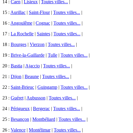
14 :
Caen
|
Lisieux
|
Toutes villes...
|
15 :
Aurillac
|
Saint-Flour
|
Toutes villes...
|
16 :
Angoulême
|
Cognac
|
Toutes villes...
|
17 :
La Rochelle
|
Saintes
|
Toutes villes...
|
18 :
Bourges
|
Vierzon
|
Toutes villes...
|
19 :
Brive-la-Gaillarde
|
Tulle
|
Toutes villes...
|
20 :
Bastia
|
Ajaccio
|
Toutes villes...
|
21 :
Dijon
|
Beaune
|
Toutes villes...
|
22 :
Saint-Brieuc
|
Guingamp
|
Toutes villes...
|
23 :
Guéret
|
Aubusson
|
Toutes villes...
|
24 :
Périgueux
|
Bergerac
|
Toutes villes...
|
25 :
Besançon
|
Montbéliard
|
Toutes villes...
|
26 :
Valence
|
Montélimar
|
Toutes villes...
|