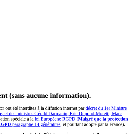
ent (sans aucune information).
ont été interdites à la diffusion internet par
décret du 1er Ministre
ire, et des ministres Gérald Darmanin, Éric Dupond-Moretti, Marc
ation spéciale à la
loi Européene RGPD (
Malgré que la protection
e RGPD
paragraphe 14 généralités
, et pourtant adopté par la France).