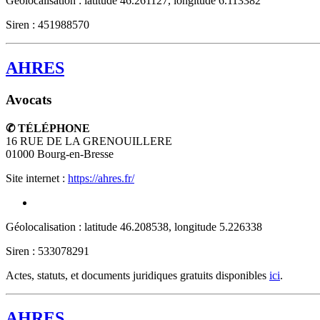
Géolocalisation : latitude 46.261127, longitude 6.113382
Siren : 451988570
AHRES
Avocats
✆ TÉLÉPHONE
16 RUE DE LA GRENOUILLERE
01000
Bourg-en-Bresse
Site internet :
https://ahres.fr/
Géolocalisation : latitude 46.208538, longitude 5.226338
Siren : 533078291
Actes, statuts, et documents juridiques gratuits disponibles
ici
.
AHRES