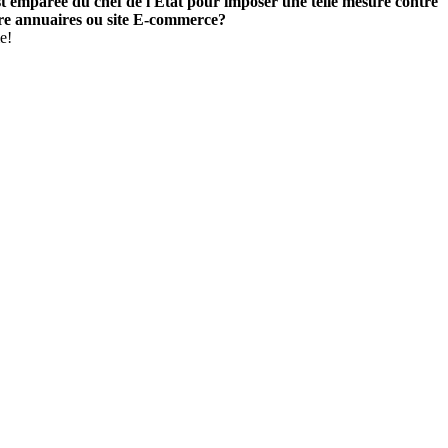
'est emparée du chef de l'État pour imposer une telle mesure contre
utre annuaires ou site E-commerce?
e!