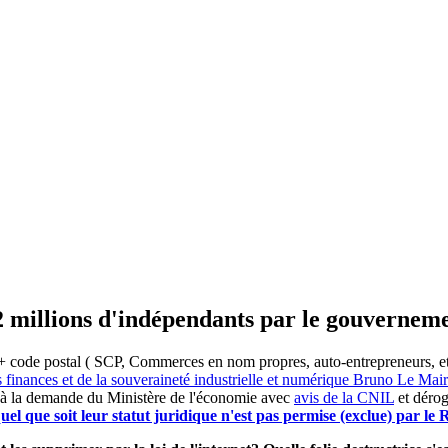
2 millions d'indépendants par le gouvernem
 code postal ( SCP, Commerces en nom propres, auto-entrepreneurs, etc) 
s finances et de la souveraineté industrielle et numérique Bruno Le Ma
 à la demande du Ministère de l'économie avec
avis de la CNIL
et dérog
el que soit leur statut juridique n'est pas permise (exclue) par l