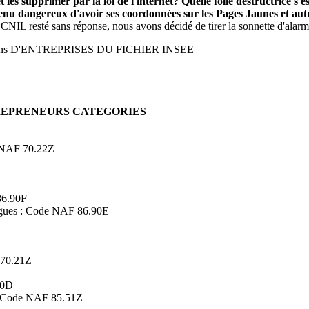
 les supprimer par la loi de l'internet? Quelle folie destructrice s
evenu dangereux d'avoir ses coordonnées sur les Pages Jaunes et a
 CNIL resté sans réponse, nous avons décidé de tirer la sonnette d'alarm
ons D'ENTREPRISES DU FICHIER INSEE
TREPRENEURS CATEGORIES
de NAF 70.22Z
86.90F
logues : Code NAF 86.90E
 70.21Z
90D
s : Code NAF 85.51Z