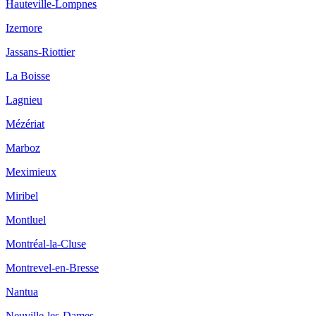
Hauteville-Lompnes
Izernore
Jassans-Riottier
La Boisse
Lagnieu
Mézériat
Marboz
Meximieux
Miribel
Montluel
Montréal-la-Cluse
Montrevel-en-Bresse
Nantua
Neuville-les-Dames