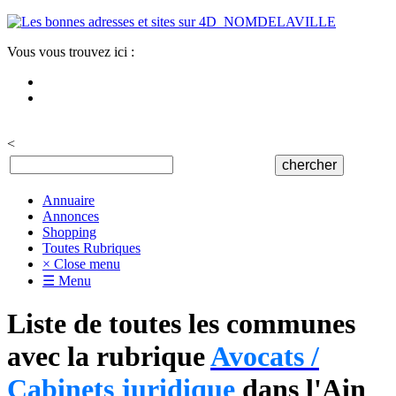
Vous vous trouvez ici :
<
Annuaire
Annonces
Shopping
Toutes Rubriques
× Close menu
☰ Menu
Liste de toutes les communes
avec la rubrique
Avocats /
Cabinets juridique
dans l'Ain