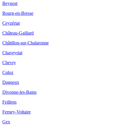
Beynost
Bourg-en-Bresse
Ceyzériat
Château-Gaillard
Châtillon-sur-Chalaronne
Chaveyriat
Chevry
Culoz
Dagneux
Divonne-les-Bains
Feillens
Ferney-Voltaire
Gex