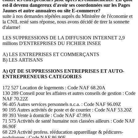
est-il devenu dangereux d'avoir ses coordonnées sur les Pages
Jaunes et autre annuaires ou site E-commerce?
suite à nos demandes répétées auprès du Ministère de l'économie et
la CNIL resté sans réponse, nous avons décidé de tirer la sonnette
d'alarme!
LES SUPPRESSIONS DE LA DIFFUSION INTERNET 2,9
millions D'ENTREPRISES DU FICHIER INSEE
A) LES ENTREPRISES ET COMMERÇANTS
B) LES ARTISANS
A) QT DE SUPPRESSIONS ENTREPRISES ET AUTO-
ENTREPRENEURS CATEGORIES
172 527 Location de logements : Code NAF 68.20A
130 289 Conseil pour les affaires et autres conseils de gestion : Code
NAF 70.22Z
96 405 Autres services personnels n.c.a. : Code NAF 96.09Z
90 195 Autres activités de poste et de courrier : Code NAF 53.20Z
89 393 Vente à domicile : Code NAF 47.99A
71 575 Activités de santé humaine non classées ailleurs : Code NAF
86.90F
68 229 Activité profess. rééducation appareillage & pédicures-
podologues : Code NAF 86.90E