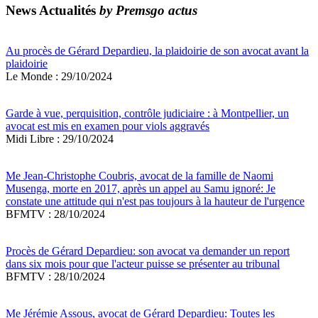
News Actualités
by Premsgo actus
Au procès de Gérard Depardieu, la plaidoirie de son avocat avant la
plaidoirie
Le Monde : 29/10/2024
Garde à vue, perquisition, contrôle judiciaire : à Montpellier, un
avocat est mis en examen pour viols aggravés
Midi Libre : 29/10/2024
Me Jean-Christophe Coubris, avocat de la famille de Naomi
Musenga, morte en 2017, après un appel au Samu ignoré: Je
constate une attitude qui n'est pas toujours à la hauteur de l'urgence
BFMTV : 28/10/2024
Procès de Gérard Depardieu: son avocat va demander un report
dans six mois pour que l'acteur puisse se présenter au tribunal
BFMTV : 28/10/2024
Me Jérémie Assous, avocat de Gérard Depardieu: Toutes les