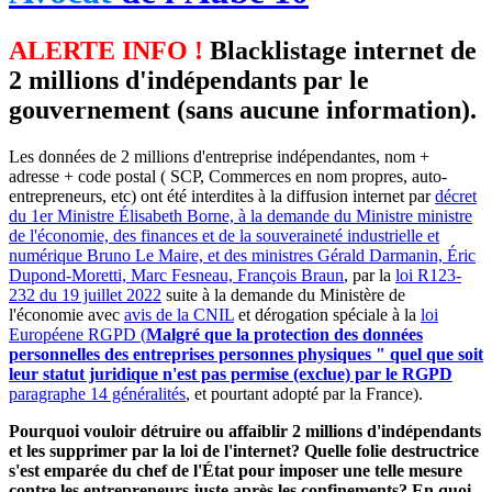
ALERTE INFO !
Blacklistage internet de
2 millions d'indépendants par le
gouvernement (sans aucune information).
Les données de 2 millions d'entreprise indépendantes, nom +
adresse + code postal ( SCP, Commerces en nom propres, auto-
entrepreneurs, etc) ont été interdites à la diffusion internet par
décret
du 1er Ministre Élisabeth Borne, à la demande du Ministre ministre
de l'économie, des finances et de la souveraineté industrielle et
numérique Bruno Le Maire, et des ministres Gérald Darmanin, Éric
Dupond-Moretti, Marc Fesneau, François Braun
, par la
loi R123-
232 du 19 juillet 2022
suite à la demande du Ministère de
l'économie avec
avis de la CNIL
et dérogation spéciale à la
loi
Européene RGPD (
Malgré que la protection des données
personnelles des entreprises personnes physiques " quel que soit
leur statut juridique n'est pas permise (exclue) par le RGPD
paragraphe 14 généralités
, et pourtant adopté par la France).
Pourquoi vouloir détruire ou affaiblir 2 millions d'indépendants
et les supprimer par la loi de l'internet? Quelle folie destructrice
s'est emparée du chef de l'État pour imposer une telle mesure
contre les entrepreneurs juste après les confinements? En quoi