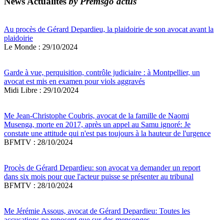
News Actualités
by Premsgo actus
Au procès de Gérard Depardieu, la plaidoirie de son avocat avant la
plaidoirie
Le Monde : 29/10/2024
Garde à vue, perquisition, contrôle judiciaire : à Montpellier, un
avocat est mis en examen pour viols aggravés
Midi Libre : 29/10/2024
Me Jean-Christophe Coubris, avocat de la famille de Naomi
Musenga, morte en 2017, après un appel au Samu ignoré: Je
constate une attitude qui n'est pas toujours à la hauteur de l'urgence
BFMTV : 28/10/2024
Procès de Gérard Depardieu: son avocat va demander un report
dans six mois pour que l'acteur puisse se présenter au tribunal
BFMTV : 28/10/2024
Me Jérémie Assous, avocat de Gérard Depardieu: Toutes les
accusations ne reposent que sur des mensonges