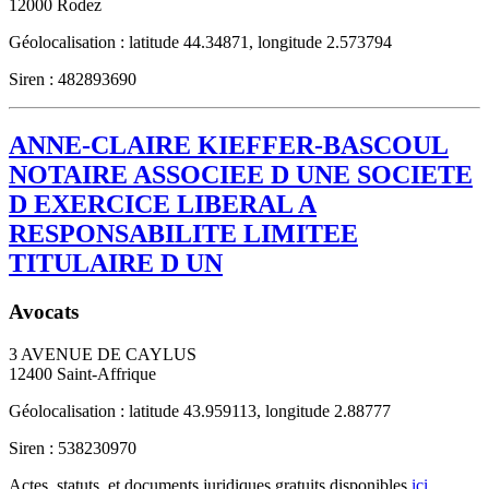
12000
Rodez
Géolocalisation : latitude 44.34871, longitude 2.573794
Siren : 482893690
ANNE-CLAIRE KIEFFER-BASCOUL
NOTAIRE ASSOCIEE D UNE SOCIETE
D EXERCICE LIBERAL A
RESPONSABILITE LIMITEE
TITULAIRE D UN
Avocats
3 AVENUE DE CAYLUS
12400
Saint-Affrique
Géolocalisation : latitude 43.959113, longitude 2.88777
Siren : 538230970
Actes, statuts, et documents juridiques gratuits disponibles
ici
.