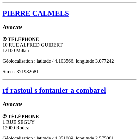
PIERRE CALMELS
Avocats
✆ TÉLÉPHONE
10 RUE ALFRED GUIBERT
12100
Millau
Géolocalisation : latitude 44.103566, longitude 3.077242
Siren : 351982681
rf rastoul s fontanier a combarel
Avocats
✆ TÉLÉPHONE
1 RUE SEGUY
12000
Rodez
Géolocalisation : latitude 44.351009, longitude 2.575001