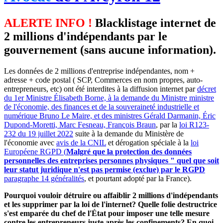
ALERTE INFO !
Blacklistage internet de
2 millions d'indépendants par le
gouvernement (sans aucune information).
Les données de 2 millions d'entreprise indépendantes, nom +
adresse + code postal ( SCP, Commerces en nom propres, auto-
entrepreneurs, etc) ont été interdites à la diffusion internet par
décret
du 1er Ministre Élisabeth Borne, à la demande du Ministre ministre
de l'économie, des finances et de la souveraineté industrielle et
numérique Bruno Le Maire, et des ministres Gérald Darmanin, Éric
Dupond-Moretti, Marc Fesneau, François Braun
, par la
loi R123-
232 du 19 juillet 2022
suite à la demande du Ministère de
l'économie avec
avis de la CNIL
et dérogation spéciale à la
loi
Européene RGPD (
Malgré que la protection des données
personnelles des entreprises personnes physiques " quel que soit
leur statut juridique n'est pas permise (exclue) par le RGPD
paragraphe 14 généralités
, et pourtant adopté par la France).
Pourquoi vouloir détruire ou affaiblir 2 millions d'indépendants
et les supprimer par la loi de l'internet? Quelle folie destructrice
s'est emparée du chef de l'État pour imposer une telle mesure
contre les entrepreneurs juste après les confinements? En quoi