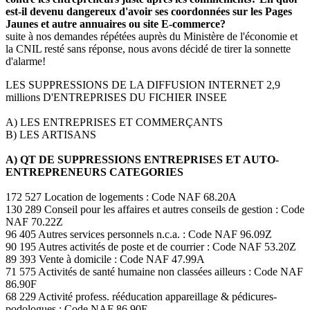
est-il devenu dangereux d'avoir ses coordonnées sur les Pages
Jaunes et autre annuaires ou site E-commerce?
suite à nos demandes répétées auprès du Ministère de l'économie et
la CNIL resté sans réponse, nous avons décidé de tirer la sonnette
d'alarme!
LES SUPPRESSIONS DE LA DIFFUSION INTERNET 2,9
millions D'ENTREPRISES DU FICHIER INSEE
A) LES ENTREPRISES ET COMMERÇANTS
B) LES ARTISANS
A) QT DE SUPPRESSIONS ENTREPRISES ET AUTO-
ENTREPRENEURS CATEGORIES
172 527 Location de logements : Code NAF 68.20A
130 289 Conseil pour les affaires et autres conseils de gestion : Code
NAF 70.22Z
96 405 Autres services personnels n.c.a. : Code NAF 96.09Z
90 195 Autres activités de poste et de courrier : Code NAF 53.20Z
89 393 Vente à domicile : Code NAF 47.99A
71 575 Activités de santé humaine non classées ailleurs : Code NAF
86.90F
68 229 Activité profess. rééducation appareillage & pédicures-
podologues : Code NAF 86.90E