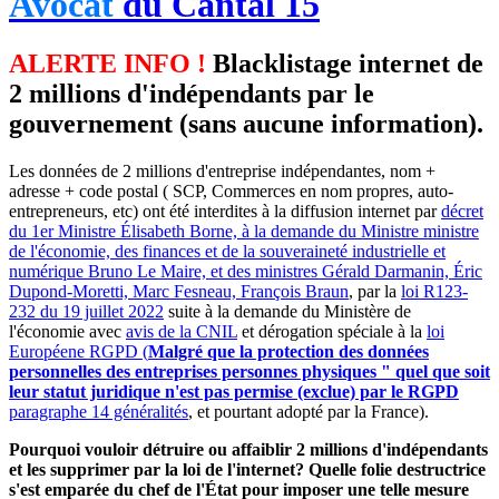
Avocat
du Cantal 15
ALERTE INFO !
Blacklistage internet de
2 millions d'indépendants par le
gouvernement (sans aucune information).
Les données de 2 millions d'entreprise indépendantes, nom +
adresse + code postal ( SCP, Commerces en nom propres, auto-
entrepreneurs, etc) ont été interdites à la diffusion internet par
décret
du 1er Ministre Élisabeth Borne, à la demande du Ministre ministre
de l'économie, des finances et de la souveraineté industrielle et
numérique Bruno Le Maire, et des ministres Gérald Darmanin, Éric
Dupond-Moretti, Marc Fesneau, François Braun
, par la
loi R123-
232 du 19 juillet 2022
suite à la demande du Ministère de
l'économie avec
avis de la CNIL
et dérogation spéciale à la
loi
Européene RGPD (
Malgré que la protection des données
personnelles des entreprises personnes physiques " quel que soit
leur statut juridique n'est pas permise (exclue) par le RGPD
paragraphe 14 généralités
, et pourtant adopté par la France).
Pourquoi vouloir détruire ou affaiblir 2 millions d'indépendants
et les supprimer par la loi de l'internet? Quelle folie destructrice
s'est emparée du chef de l'État pour imposer une telle mesure