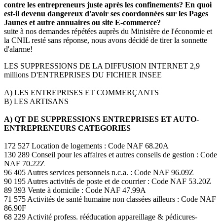
contre les entrepreneurs juste après les confinements? En quoi
est-il devenu dangereux d'avoir ses coordonnées sur les Pages
Jaunes et autre annuaires ou site E-commerce?
suite à nos demandes répétées auprès du Ministère de l'économie et
la CNIL resté sans réponse, nous avons décidé de tirer la sonnette
d'alarme!
LES SUPPRESSIONS DE LA DIFFUSION INTERNET 2,9
millions D'ENTREPRISES DU FICHIER INSEE
A) LES ENTREPRISES ET COMMERÇANTS
B) LES ARTISANS
A) QT DE SUPPRESSIONS ENTREPRISES ET AUTO-
ENTREPRENEURS CATEGORIES
172 527 Location de logements : Code NAF 68.20A
130 289 Conseil pour les affaires et autres conseils de gestion : Code
NAF 70.22Z
96 405 Autres services personnels n.c.a. : Code NAF 96.09Z
90 195 Autres activités de poste et de courrier : Code NAF 53.20Z
89 393 Vente à domicile : Code NAF 47.99A
71 575 Activités de santé humaine non classées ailleurs : Code NAF
86.90F
68 229 Activité profess. rééducation appareillage & pédicures-