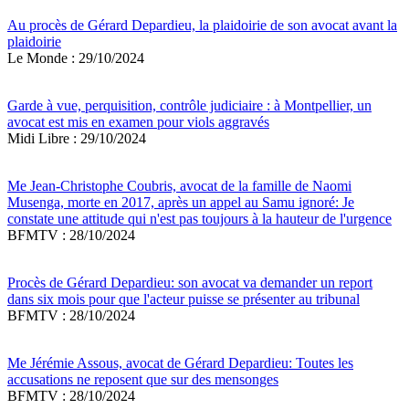
Au procès de Gérard Depardieu, la plaidoirie de son avocat avant la
plaidoirie
Le Monde : 29/10/2024
Garde à vue, perquisition, contrôle judiciaire : à Montpellier, un
avocat est mis en examen pour viols aggravés
Midi Libre : 29/10/2024
Me Jean-Christophe Coubris, avocat de la famille de Naomi
Musenga, morte en 2017, après un appel au Samu ignoré: Je
constate une attitude qui n'est pas toujours à la hauteur de l'urgence
BFMTV : 28/10/2024
Procès de Gérard Depardieu: son avocat va demander un report
dans six mois pour que l'acteur puisse se présenter au tribunal
BFMTV : 28/10/2024
Me Jérémie Assous, avocat de Gérard Depardieu: Toutes les
accusations ne reposent que sur des mensonges
BFMTV : 28/10/2024