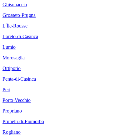
Ghisonaccia
Grosseto-Prugna
L'Île-Rousse
Loreto-di-Casinca
Lumio
Morosaglia
Ortiporio
Penta-di-Casinca
Peri
Porto-Vecchio
Propriano
Prunelli-di-Fiumorbo
Rogliano