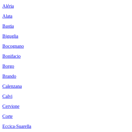
Aléria
Alata
Bastia
Biguglia
Bocognano
Bonifacio
Borgo
Brando
Calenzana
Calvi
Cervione
Corte
Eccica-Suarella