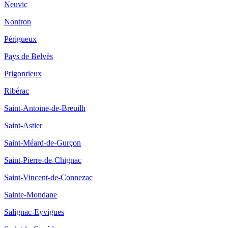
Neuvic
Nontron
Périgueux
Pays de Belvès
Prigonrieux
Ribérac
Saint-Antoine-de-Breuilh
Saint-Astier
Saint-Méard-de-Gurçon
Saint-Pierre-de-Chignac
Saint-Vincent-de-Connezac
Sainte-Mondane
Salignac-Eyvigues