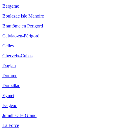
Bergerac
Boulazac Isle Manoire
Brantôme en Périgord
Calviac-en-Périgord
Celles
Cherveix-Cubas
Daglan
Domme
Douzillac
Eymet
Issigeac
Jumilhac-le-Grand
La Force