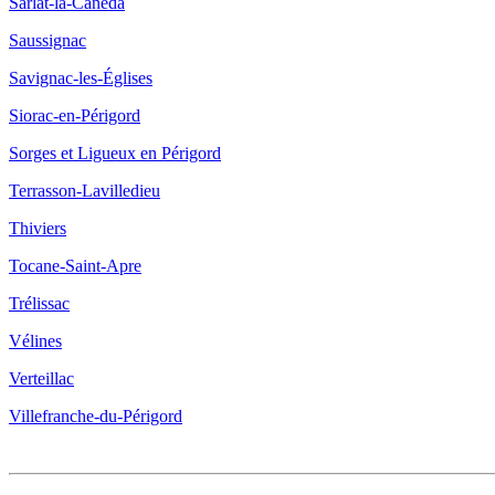
Sarlat-la-Canéda
Saussignac
Savignac-les-Églises
Siorac-en-Périgord
Sorges et Ligueux en Périgord
Terrasson-Lavilledieu
Thiviers
Tocane-Saint-Apre
Trélissac
Vélines
Verteillac
Villefranche-du-Périgord