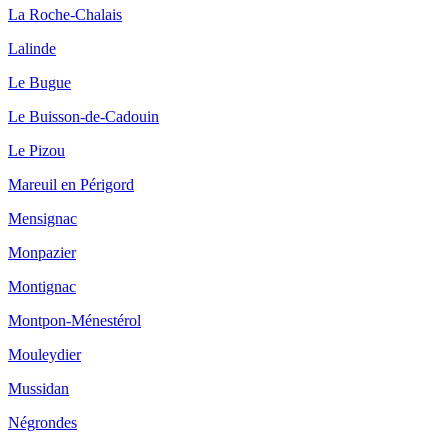
La Roche-Chalais
Lalinde
Le Bugue
Le Buisson-de-Cadouin
Le Pizou
Mareuil en Périgord
Mensignac
Monpazier
Montignac
Montpon-Ménestérol
Mouleydier
Mussidan
Négrondes