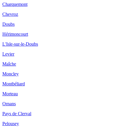
Charquemont
Chevroz
Doubs
Hérimoncourt
L'Isle-sur-le-Doubs
Levier
Maîche
Moncley
Montbéliard
Morteau
Ornans
Pays de Clerval
Pelousey