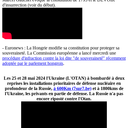
d'insurrection (voir du début).
- Euronews : La Hongrie modifie sa constitution pour proteger sa
souveraineté. La Commission européenne a lancé mercredi une
procédure d'infraction contre la loi dite "de souveraineté" récemment
adoptée par le parlement hongrois
.
Les 25 et 28 mai 2024 l'Ukraine (L'OTAN) à bombardé à deux
reprises les installations prioritaires de défense nucléaire en
profondeur de la Russie,
à 600Km (7sur7.be)
et à 1800kms de
l'Ukraine, les privants en partie de défense. La Russie n'a pas
encore riposté contre l'Otan.