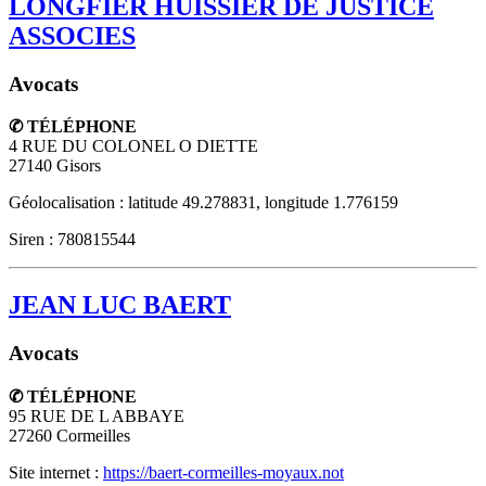
LONGFIER HUISSIER DE JUSTICE
ASSOCIES
Avocats
✆ TÉLÉPHONE
4 RUE DU COLONEL O DIETTE
27140
Gisors
Géolocalisation : latitude 49.278831, longitude 1.776159
Siren : 780815544
JEAN LUC BAERT
Avocats
✆ TÉLÉPHONE
95 RUE DE L ABBAYE
27260
Cormeilles
Site internet :
https://baert-cormeilles-moyaux.not