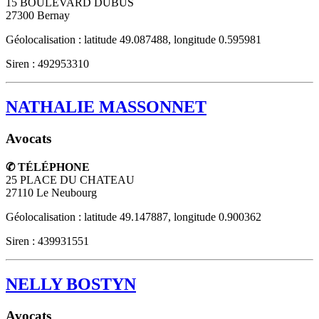
15 BOULEVARD DUBUS
27300
Bernay
Géolocalisation : latitude 49.087488, longitude 0.595981
Siren : 492953310
NATHALIE MASSONNET
Avocats
✆ TÉLÉPHONE
25 PLACE DU CHATEAU
27110
Le Neubourg
Géolocalisation : latitude 49.147887, longitude 0.900362
Siren : 439931551
NELLY BOSTYN
Avocats