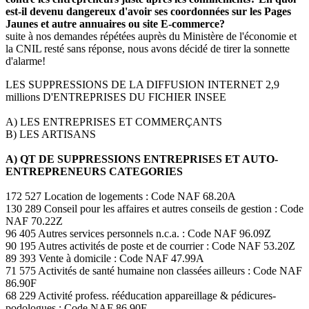
est-il devenu dangereux d'avoir ses coordonnées sur les Pages
Jaunes et autre annuaires ou site E-commerce?
suite à nos demandes répétées auprès du Ministère de l'économie et
la CNIL resté sans réponse, nous avons décidé de tirer la sonnette
d'alarme!
LES SUPPRESSIONS DE LA DIFFUSION INTERNET 2,9
millions D'ENTREPRISES DU FICHIER INSEE
A) LES ENTREPRISES ET COMMERÇANTS
B) LES ARTISANS
A) QT DE SUPPRESSIONS ENTREPRISES ET AUTO-
ENTREPRENEURS CATEGORIES
172 527 Location de logements : Code NAF 68.20A
130 289 Conseil pour les affaires et autres conseils de gestion : Code
NAF 70.22Z
96 405 Autres services personnels n.c.a. : Code NAF 96.09Z
90 195 Autres activités de poste et de courrier : Code NAF 53.20Z
89 393 Vente à domicile : Code NAF 47.99A
71 575 Activités de santé humaine non classées ailleurs : Code NAF
86.90F
68 229 Activité profess. rééducation appareillage & pédicures-
podologues : Code NAF 86.90E