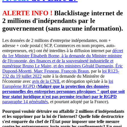
ALERTE INFO !
Blacklistage internet de
2 millions d'indépendants par le
gouvernement (sans aucune information).
Les données de 2 millions d'entreprise indépendantes, nom +
adresse + code postal ( SCP, Commerces en nom propres, auto-
entrepreneurs, etc) ont été interdites à la diffusion internet par
décret
du 1er Ministre Élisabeth Borne, à la demande du Ministre ministre
de l'économie, des finances et de la souveraineté industrielle et
numérique Bruno Le Maire, et des ministres Gérald Darmanin, Éric
Dupond-Moretti, Marc Fesneau, François Braun
, par la
loi R123-
232 du 19 juillet 2022
suite à la demande du Ministère de
l'économie avec
avis de la CNIL
et dérogation spéciale à la
loi
Européene RGPD (
Malgré que la protection des données
personnelles des entreprises personnes physiques " quel que soit
leur statut juridique n'est pas permise (exclue) par le RGPD
paragraphe 14 généralités
, et pourtant adopté par la France).
Pourquoi vouloir détruire ou affaiblir 2 millions d'indépendants
et les supprimer par la loi de l'internet? Quelle folie destructrice
s'est emparée du chef de l'État pour imposer une telle mesure
contre les entrepreneurs juste après les confinements? En quoi