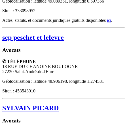
Géolocalisation : latitude 49.089351, longitude 0.597356
Siren : 333098952
Actes, statuts, et documents juridiques gratuits disponibles
ici
.
scp peschet et lefevre
Avocats
✆ TÉLÉPHONE
18 RUE DU CHANOINE BOULOGNE
27220
Saint-André-de-l'Eure
Géolocalisation : latitude 48.906198, longitude 1.274531
Siren : 453543910
SYLVAIN PICARD
Avocats