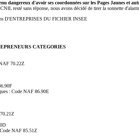
evenu dangereux d'avoir ses coordonnées sur les Pages Jaunes et a
 CNIL resté sans réponse, nous avons décidé de tirer la sonnette d'alarm
ons D'ENTREPRISES DU FICHIER INSEE
TREPRENEURS CATEGORIES
de NAF 70.22Z
86.90F
logues : Code NAF 86.90E
 70.21Z
90D
s : Code NAF 85.51Z