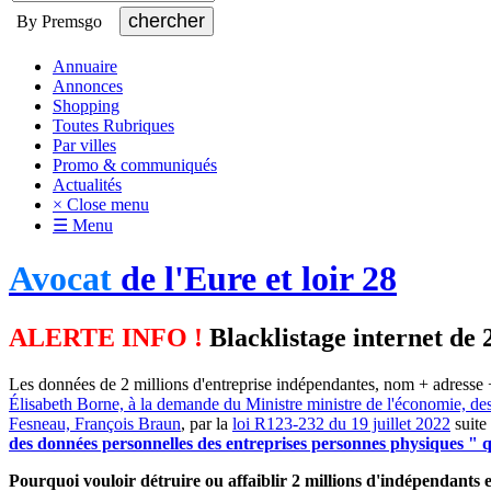
By Premsgo
Annuaire
Annonces
Shopping
Toutes Rubriques
Par villes
Promo & communiqués
Actualités
× Close menu
☰ Menu
Avocat
de l'Eure et loir 28
ALERTE INFO !
Blacklistage internet de 
Les données de 2 millions d'entreprise indépendantes, nom + adresse +
Élisabeth Borne, à la demande du Ministre ministre de l'économie, de
Fesneau, François Braun
, par la
loi R123-232 du 19 juillet 2022
suite
des données personnelles des entreprises personnes physiques " qu
Pourquoi vouloir détruire ou affaiblir 2 millions d'indépendants et