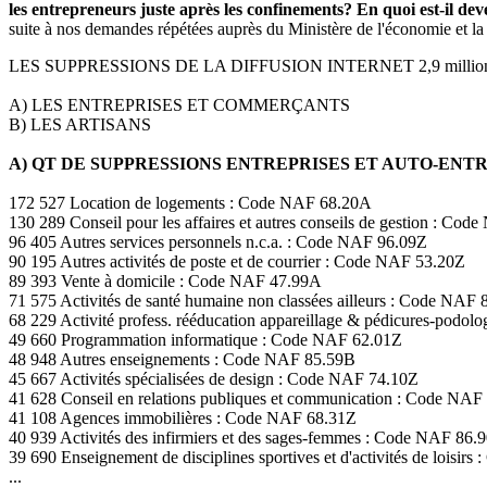
les entrepreneurs juste après les confinements? En quoi est-il d
suite à nos demandes répétées auprès du Ministère de l'économie et la
LES SUPPRESSIONS DE LA DIFFUSION INTERNET 2,9 milli
A) LES ENTREPRISES ET COMMERÇANTS
B) LES ARTISANS
A) QT DE SUPPRESSIONS ENTREPRISES ET AUTO-EN
172 527 Location de logements : Code NAF 68.20A
130 289 Conseil pour les affaires et autres conseils de gestion : Co
96 405 Autres services personnels n.c.a. : Code NAF 96.09Z
90 195 Autres activités de poste et de courrier : Code NAF 53.20Z
89 393 Vente à domicile : Code NAF 47.99A
71 575 Activités de santé humaine non classées ailleurs : Code NAF 
68 229 Activité profess. rééducation appareillage & pédicures-podo
49 660 Programmation informatique : Code NAF 62.01Z
48 948 Autres enseignements : Code NAF 85.59B
45 667 Activités spécialisées de design : Code NAF 74.10Z
41 628 Conseil en relations publiques et communication : Code NAF
41 108 Agences immobilières : Code NAF 68.31Z
40 939 Activités des infirmiers et des sages-femmes : Code NAF 86.
39 690 Enseignement de disciplines sportives et d'activités de loisir
...