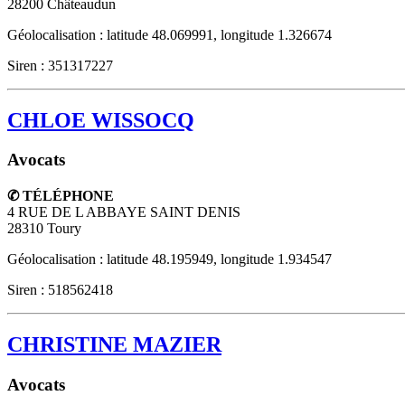
28200
Châteaudun
Géolocalisation : latitude 48.069991, longitude 1.326674
Siren : 351317227
CHLOE WISSOCQ
Avocats
✆ TÉLÉPHONE
4 RUE DE L ABBAYE SAINT DENIS
28310
Toury
Géolocalisation : latitude 48.195949, longitude 1.934547
Siren : 518562418
CHRISTINE MAZIER
Avocats