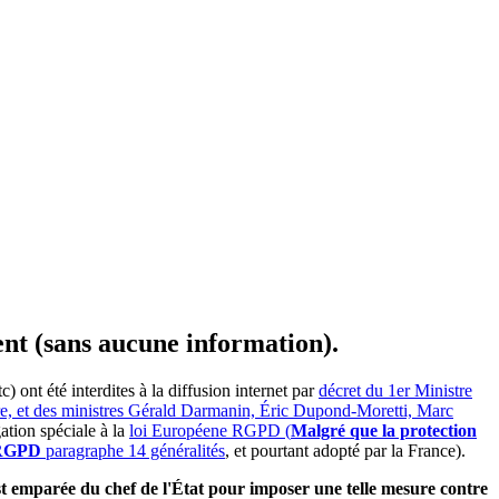
ent (sans aucune information).
ont été interdites à la diffusion internet par
décret du 1er Ministre
ire, et des ministres Gérald Darmanin, Éric Dupond-Moretti, Marc
ation spéciale à la
loi Européene RGPD (
Malgré que la protection
e RGPD
paragraphe 14 généralités
, et pourtant adopté par la France).
'est emparée du chef de l'État pour imposer une telle mesure contre