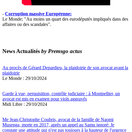
-
Corruption massive Européenne:
Le Monde; "Au moins un quart des eurodéputés impliqués dans des
affaires ou des scandales".
News Actualités
by Premsgo actus
Au procès de Gérard Depardieu, la plaidoirie de son avocat avant la
plaidoirie
Le Monde : 29/10/2024
Garde à vue, perquisition, contrôle judiciaire : à Montpellier, un
avocat est mis en examen pour viols aggravés
Midi Libre : 29/10/2024
Me Jean-Christophe Coubris, avocat de la famille de Naomi
Musenga, morte en 2017, après un appel au Samu ignoré: Je
constate une attitude qui n'est pas toujours à la hauteur de l'urgence