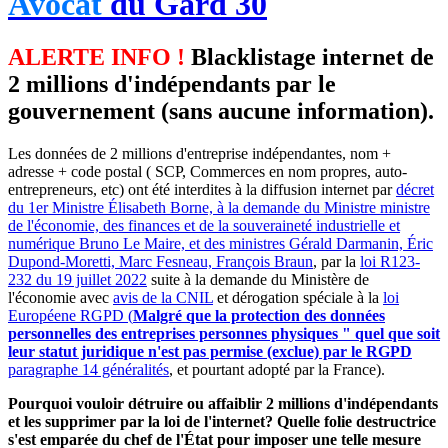
Avocat
du Gard 30
ALERTE INFO !
Blacklistage internet de
2 millions d'indépendants par le
gouvernement (sans aucune information).
Les données de 2 millions d'entreprise indépendantes, nom +
adresse + code postal ( SCP, Commerces en nom propres, auto-
entrepreneurs, etc) ont été interdites à la diffusion internet par
décret
du 1er Ministre Élisabeth Borne, à la demande du Ministre ministre
de l'économie, des finances et de la souveraineté industrielle et
numérique Bruno Le Maire, et des ministres Gérald Darmanin, Éric
Dupond-Moretti, Marc Fesneau, François Braun
, par la
loi R123-
232 du 19 juillet 2022
suite à la demande du Ministère de
l'économie avec
avis de la CNIL
et dérogation spéciale à la
loi
Européene RGPD (
Malgré que la protection des données
personnelles des entreprises personnes physiques " quel que soit
leur statut juridique n'est pas permise (exclue) par le RGPD
paragraphe 14 généralités
, et pourtant adopté par la France).
Pourquoi vouloir détruire ou affaiblir 2 millions d'indépendants
et les supprimer par la loi de l'internet? Quelle folie destructrice
s'est emparée du chef de l'État pour imposer une telle mesure