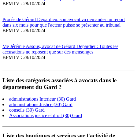
BFMTV : 28/10/2024
Procès de Gérard Depardieu: son avocat va demander un report
dans six mois pour que l'acteur puisse se présenter au tribunal
BFMTV : 28/10/2024
Me Jérémie Assous, avocat de Gérard Depardieu: Toutes les
accusations ne reposent que sur des mensonges
BFMTV : 28/10/2024
Liste des catégories associées à avocats dans le
département du Gard ?
administrations Interieur (30) Gard
administrations Justice (30) Gard
conseils (30) Gard
Associations justice et droit (30) Gard
Liste des boutiques et services sur l'activité de