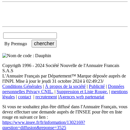
By Premsgo
Copyrigth 1996 - 2024 Société Nouvelle de l'Annuaire Francais
S.A.S
L'Annuaire Français par Département™ Marque déposée auprès de
l'INPI. Mise à jour le jeudi 31 octobre 2024 à 02:49:23/
Conditions Générales
|
À propos de la société
|
Publicité
|
Données
personnelles Privacy CNIL.
|
Suppression et Liste Rouge.
|
mentions
légales
|
contact
|
recrutement
|
Agences web partenariat
Si vous ne souhaitez plus être diffusé dans l'Annuaire Français, vous
devez effectuer une demande auprès de l'INSEE pour être en liste
rouge en suivant ce lien :
https://www.insee.fr/fr/information/1302169?
question=diffusion&reponse=3525