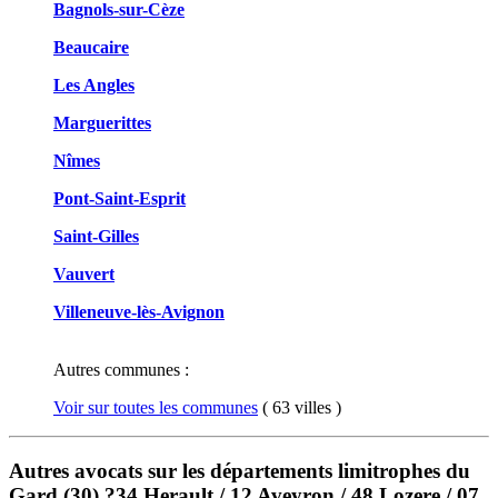
Bagnols-sur-Cèze
Beaucaire
Les Angles
Marguerittes
Nîmes
Pont-Saint-Esprit
Saint-Gilles
Vauvert
Villeneuve-lès-Avignon
Autres communes :
Voir sur toutes les communes
( 63 villes )
Autres avocats sur les départements limitrophes du
Gard (30) ?34 Herault / 12 Aveyron / 48 Lozere / 07