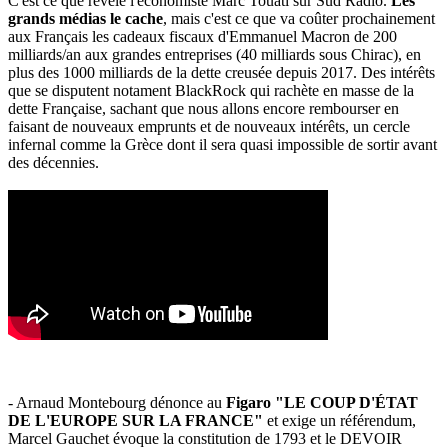
C'est ce que révèle l'économiste Marc Touati sur Sud Radio.
Les
grands médias le cache
, mais c'est ce que va coûter prochainement
aux Français les cadeaux fiscaux d'Emmanuel Macron de 200
milliards/an aux grandes entreprises (40 milliards sous Chirac), en
plus des 1000 milliards de la dette creusée depuis 2017. Des intérêts
que se disputent notament BlackRock qui rachète en masse de la
dette Française, sachant que nous allons encore rembourser en
faisant de nouveaux emprunts et de nouveaux intérêts, un cercle
infernal comme la Grèce dont il sera quasi impossible de sortir avant
des décennies.
- Arnaud Montebourg dénonce au
Figaro "LE COUP D'ÉTAT
DE L'EUROPE SUR LA FRANCE"
et exige un référendum,
Marcel Gauchet évoque la constitution de 1793 et le DEVOIR