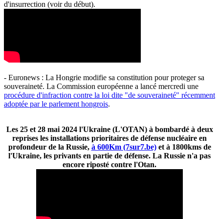
d'insurrection (voir du début).
- Euronews : La Hongrie modifie sa constitution pour proteger sa
souveraineté. La Commission européenne a lancé mercredi une
procédure d'infraction contre la loi dite "de souveraineté" récemment
adoptée par le parlement hongrois
.
Les 25 et 28 mai 2024 l'Ukraine (L'OTAN) à bombardé à deux
reprises les installations prioritaires de défense nucléaire en
profondeur de la Russie,
à 600Km (7sur7.be)
et à 1800kms de
l'Ukraine, les privants en partie de défense. La Russie n'a pas
encore riposté contre l'Otan.