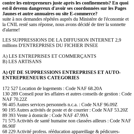
contre les entrepreneurs juste après les confinements? En quoi
est-il devenu dangereux d'avoir ses coordonnées sur les Pages
Jaunes et autre annuaires ou site E-commerce?
suite à nos demandes répétées auprès du Ministère de l'économie et
la CNIL resté sans réponse, nous avons décidé de tirer la sonnette
d'alarme!
LES SUPPRESSIONS DE LA DIFFUSION INTERNET 2,9
millions D'ENTREPRISES DU FICHIER INSEE
A) LES ENTREPRISES ET COMMERÇANTS
B) LES ARTISANS
A) QT DE SUPPRESSIONS ENTREPRISES ET AUTO-
ENTREPRENEURS CATEGORIES
172 527 Location de logements : Code NAF 68.20A
130 289 Conseil pour les affaires et autres conseils de gestion : Code
NAF 70.22Z
96 405 Autres services personnels n.c.a. : Code NAF 96.09Z
90 195 Autres activités de poste et de courrier : Code NAF 53.20Z
89 393 Vente à domicile : Code NAF 47.99A
71 575 Activités de santé humaine non classées ailleurs : Code NAF
86.90F
68 229 Activité profess. rééducation appareillage & pédicures-