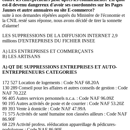
est-il devenu dangereux d'avoir ses coordonnées sur les Pages
Jaunes et autre annuaires ou site E-commerce?
suite à nos demandes répétées auprès du Ministère de l'économie et
la CNIL resté sans réponse, nous avons décidé de tirer la sonnette
d'alarme!
LES SUPPRESSIONS DE LA DIFFUSION INTERNET 2,9
millions D'ENTREPRISES DU FICHIER INSEE
A) LES ENTREPRISES ET COMMERÇANTS
B) LES ARTISANS
A) QT DE SUPPRESSIONS ENTREPRISES ET AUTO-
ENTREPRENEURS CATEGORIES
172 527 Location de logements : Code NAF 68.20A
130 289 Conseil pour les affaires et autres conseils de gestion : Code
NAF 70.22Z
96 405 Autres services personnels n.c.a. : Code NAF 96.09Z
90 195 Autres activités de poste et de courrier : Code NAF 53.20Z
89 393 Vente à domicile : Code NAF 47.99A
71 575 Activités de santé humaine non classées ailleurs : Code NAF
86.90F
68 229 Activité profess. rééducation appareillage & pédicures-
podologues : Code NAF 86.90E