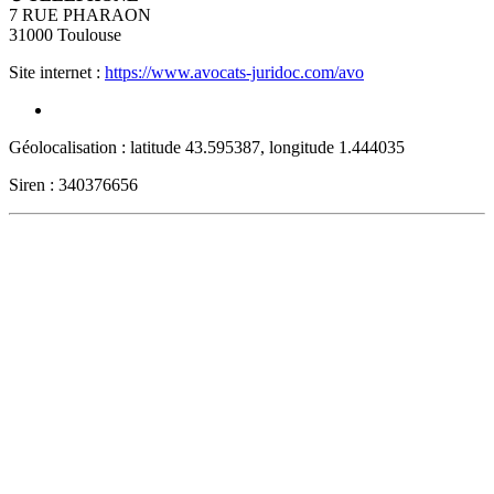
7 RUE PHARAON
31000
Toulouse
Site internet :
https://www.avocats-juridoc.com/avo
Géolocalisation : latitude 43.595387, longitude 1.444035
Siren : 340376656