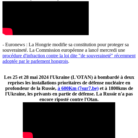
- Euronews : La Hongrie modifie sa constitution pour proteger sa
souveraineté. La Commission européenne a lancé mercredi une
procédure d'infraction contre la loi dite "de souveraineté" récemment
adoptée par le parlement hongrois
.
Les 25 et 28 mai 2024 l'Ukraine (L'OTAN) à bombardé à deux
reprises les installations prioritaires de défense nucléaire en
profondeur de la Russie,
à 600Km (7sur7.be)
et à 1800kms de
l'Ukraine, les privants en partie de défense. La Russie n'a pas
encore riposté contre l'Otan.