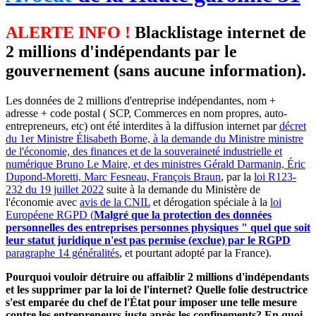
ALERTE INFO !
Blacklistage internet de
2 millions d'indépendants par le
gouvernement (sans aucune information).
Les données de 2 millions d'entreprise indépendantes, nom +
adresse + code postal ( SCP, Commerces en nom propres, auto-
entrepreneurs, etc) ont été interdites à la diffusion internet par
décret
du 1er Ministre Élisabeth Borne, à la demande du Ministre ministre
de l'économie, des finances et de la souveraineté industrielle et
numérique Bruno Le Maire, et des ministres Gérald Darmanin, Éric
Dupond-Moretti, Marc Fesneau, François Braun
, par la
loi R123-
232 du 19 juillet 2022
suite à la demande du Ministère de
l'économie avec
avis de la CNIL
et dérogation spéciale à la
loi
Européene RGPD (
Malgré que la protection des données
personnelles des entreprises personnes physiques " quel que soit
leur statut juridique n'est pas permise (exclue) par le RGPD
paragraphe 14 généralités
, et pourtant adopté par la France).
Pourquoi vouloir détruire ou affaiblir 2 millions d'indépendants
et les supprimer par la loi de l'internet? Quelle folie destructrice
s'est emparée du chef de l'État pour imposer une telle mesure
contre les entrepreneurs juste après les confinements? En quoi