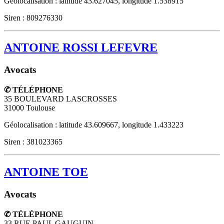
Géolocalisation : latitude 43.627045, longitude 1.538915
Siren : 809276330
ANTOINE ROSSI LEFEVRE
Avocats
✆ TÉLÉPHONE
35 BOULEVARD LASCROSSES
31000
Toulouse
Géolocalisation : latitude 43.609667, longitude 1.433223
Siren : 381023365
ANTOINE TOE
Avocats
✆ TÉLÉPHONE
33 RUE PAUL GAUGUIN