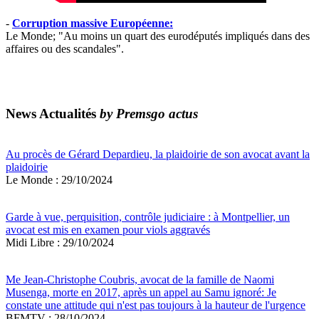
-
Corruption massive Européenne:
Le Monde; "Au moins un quart des eurodéputés impliqués dans des
affaires ou des scandales".
News Actualités
by Premsgo actus
Au procès de Gérard Depardieu, la plaidoirie de son avocat avant la
plaidoirie
Le Monde : 29/10/2024
Garde à vue, perquisition, contrôle judiciaire : à Montpellier, un
avocat est mis en examen pour viols aggravés
Midi Libre : 29/10/2024
Me Jean-Christophe Coubris, avocat de la famille de Naomi
Musenga, morte en 2017, après un appel au Samu ignoré: Je
constate une attitude qui n'est pas toujours à la hauteur de l'urgence
BFMTV : 28/10/2024