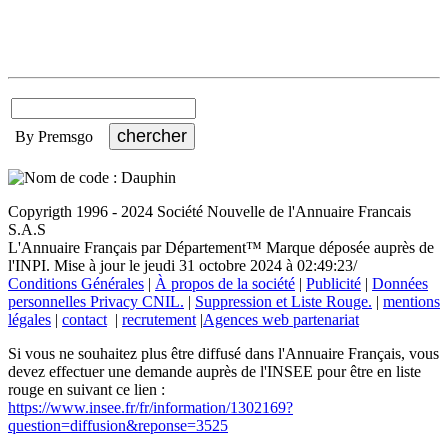
By Premsgo
Copyrigth 1996 - 2024 Société Nouvelle de l'Annuaire Francais
S.A.S
L'Annuaire Français par Département™ Marque déposée auprès de
l'INPI. Mise à jour le jeudi 31 octobre 2024 à 02:49:23/
Conditions Générales
|
À propos de la société
|
Publicité
|
Données
personnelles Privacy CNIL.
|
Suppression et Liste Rouge.
|
mentions
légales
|
contact
|
recrutement
|
Agences web partenariat
Si vous ne souhaitez plus être diffusé dans l'Annuaire Français, vous
devez effectuer une demande auprès de l'INSEE pour être en liste
rouge en suivant ce lien :
https://www.insee.fr/fr/information/1302169?
question=diffusion&reponse=3525