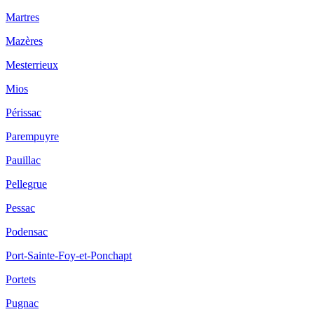
Martres
Mazères
Mesterrieux
Mios
Périssac
Parempuyre
Pauillac
Pellegrue
Pessac
Podensac
Port-Sainte-Foy-et-Ponchapt
Portets
Pugnac