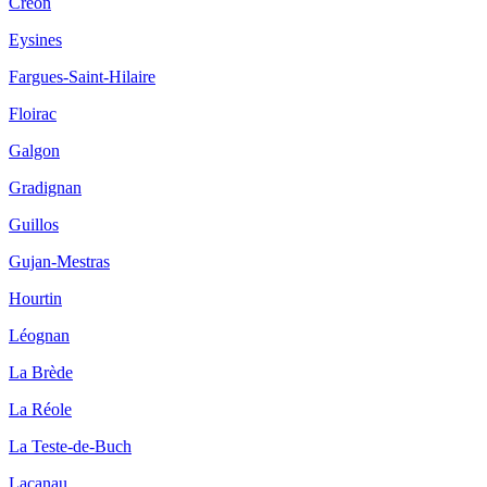
Créon
Eysines
Fargues-Saint-Hilaire
Floirac
Galgon
Gradignan
Guillos
Gujan-Mestras
Hourtin
Léognan
La Brède
La Réole
La Teste-de-Buch
Lacanau