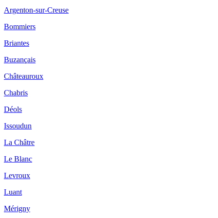
Argenton-sur-Creuse
Bommiers
Briantes
Buzançais
Châteauroux
Chabris
Déols
Issoudun
La Châtre
Le Blanc
Levroux
Luant
Mérigny