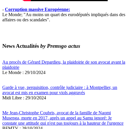
-
Corruption massive Européenne:
Le Monde; "Au moins un quart des eurodéputés impliqués dans des
affaires ou des scandales".
News Actualités
by Premsgo actus
Au procès de Gérard Depardieu, la plaidoirie de son avocat avant la
plaidoirie
Le Monde : 29/10/2024
Garde à vue, perquisition, contrôle judiciaire : à Montpellier, un
avocat est mis en examen pour viols aggravés
Midi Libre : 29/10/2024
Me Jean-Christophe Coubris, avocat de la famille de Naomi
Musenga, morte en 2017, après un appel au Samu ignoré: Je
constate une attitude qui n'est pas toujours à la hauteur de l'urgence
BFMTV : 28/10/2024