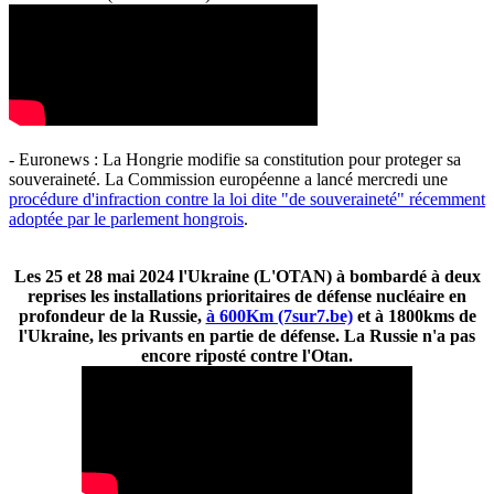
- Euronews : La Hongrie modifie sa constitution pour proteger sa
souveraineté. La Commission européenne a lancé mercredi une
procédure d'infraction contre la loi dite "de souveraineté" récemment
adoptée par le parlement hongrois
.
Les 25 et 28 mai 2024 l'Ukraine (L'OTAN) à bombardé à deux
reprises les installations prioritaires de défense nucléaire en
profondeur de la Russie,
à 600Km (7sur7.be)
et à 1800kms de
l'Ukraine, les privants en partie de défense. La Russie n'a pas
encore riposté contre l'Otan.