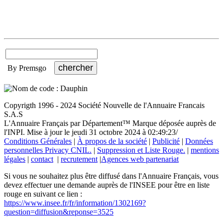
By Premsgo
Copyrigth 1996 - 2024 Société Nouvelle de l'Annuaire Francais
S.A.S
L'Annuaire Français par Département™ Marque déposée auprès de
l'INPI. Mise à jour le jeudi 31 octobre 2024 à 02:49:23/
Conditions Générales
|
À propos de la société
|
Publicité
|
Données
personnelles Privacy CNIL.
|
Suppression et Liste Rouge.
|
mentions
légales
|
contact
|
recrutement
|
Agences web partenariat
Si vous ne souhaitez plus être diffusé dans l'Annuaire Français, vous
devez effectuer une demande auprès de l'INSEE pour être en liste
rouge en suivant ce lien :
https://www.insee.fr/fr/information/1302169?
question=diffusion&reponse=3525