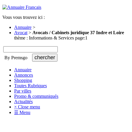
Vous vous trouvez ici :
Annuaire
>
Avocat
>
Avocats / Cabinets juridique 37 Indre et Loire
thème : Informations & Services page:1
By Premsgo
Annuaire
Annonces
Shopping
Toutes Rubriques
Par villes
Promo & communiqués
Actualités
× Close menu
☰ Menu