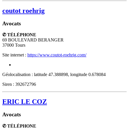
coutot roehrig
Avocats
✆ TÉLÉPHONE
69 BOULEVARD BERANGER
37000
Tours
Site internet :
https://www.coutot-roehrig.com/
Géolocalisation : latitude 47.388898, longitude 0.678084
Siren : 392672796
ERIC LE COZ
Avocats
✆ TÉLÉPHONE