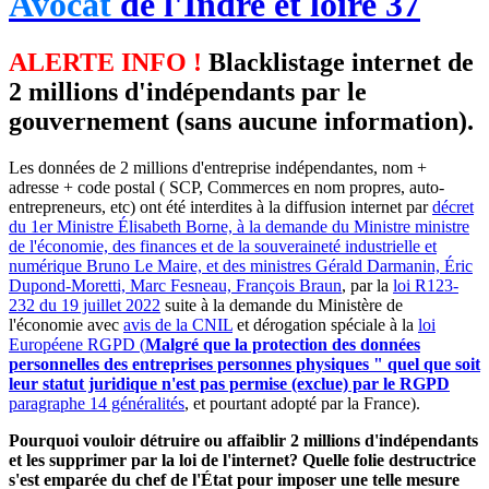
Avocat
de l'Indre et loire 37
ALERTE INFO !
Blacklistage internet de
2 millions d'indépendants par le
gouvernement (sans aucune information).
Les données de 2 millions d'entreprise indépendantes, nom +
adresse + code postal ( SCP, Commerces en nom propres, auto-
entrepreneurs, etc) ont été interdites à la diffusion internet par
décret
du 1er Ministre Élisabeth Borne, à la demande du Ministre ministre
de l'économie, des finances et de la souveraineté industrielle et
numérique Bruno Le Maire, et des ministres Gérald Darmanin, Éric
Dupond-Moretti, Marc Fesneau, François Braun
, par la
loi R123-
232 du 19 juillet 2022
suite à la demande du Ministère de
l'économie avec
avis de la CNIL
et dérogation spéciale à la
loi
Européene RGPD (
Malgré que la protection des données
personnelles des entreprises personnes physiques " quel que soit
leur statut juridique n'est pas permise (exclue) par le RGPD
paragraphe 14 généralités
, et pourtant adopté par la France).
Pourquoi vouloir détruire ou affaiblir 2 millions d'indépendants
et les supprimer par la loi de l'internet? Quelle folie destructrice
s'est emparée du chef de l'État pour imposer une telle mesure