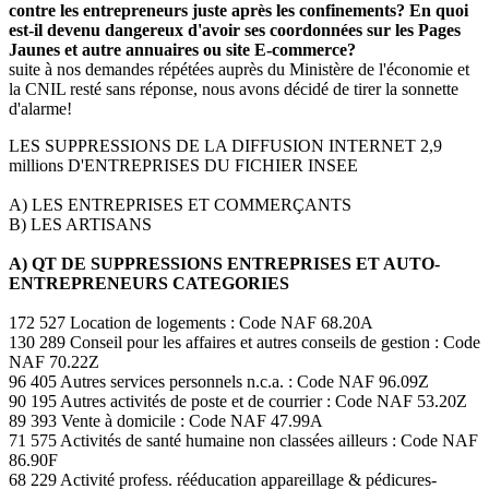
contre les entrepreneurs juste après les confinements? En quoi
est-il devenu dangereux d'avoir ses coordonnées sur les Pages
Jaunes et autre annuaires ou site E-commerce?
suite à nos demandes répétées auprès du Ministère de l'économie et
la CNIL resté sans réponse, nous avons décidé de tirer la sonnette
d'alarme!
LES SUPPRESSIONS DE LA DIFFUSION INTERNET 2,9
millions D'ENTREPRISES DU FICHIER INSEE
A) LES ENTREPRISES ET COMMERÇANTS
B) LES ARTISANS
A) QT DE SUPPRESSIONS ENTREPRISES ET AUTO-
ENTREPRENEURS CATEGORIES
172 527 Location de logements : Code NAF 68.20A
130 289 Conseil pour les affaires et autres conseils de gestion : Code
NAF 70.22Z
96 405 Autres services personnels n.c.a. : Code NAF 96.09Z
90 195 Autres activités de poste et de courrier : Code NAF 53.20Z
89 393 Vente à domicile : Code NAF 47.99A
71 575 Activités de santé humaine non classées ailleurs : Code NAF
86.90F
68 229 Activité profess. rééducation appareillage & pédicures-