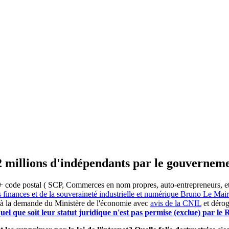
2 millions d'indépendants par le gouvernem
 code postal ( SCP, Commerces en nom propres, auto-entrepreneurs, etc) 
s finances et de la souveraineté industrielle et numérique Bruno Le Ma
 à la demande du Ministère de l'économie avec
avis de la CNIL
et dérog
el que soit leur statut juridique n'est pas permise (exclue) par l