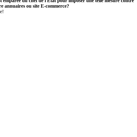
'est emparée du chef de l'État pour imposer une telle mesure contre
utre annuaires ou site E-commerce?
e!