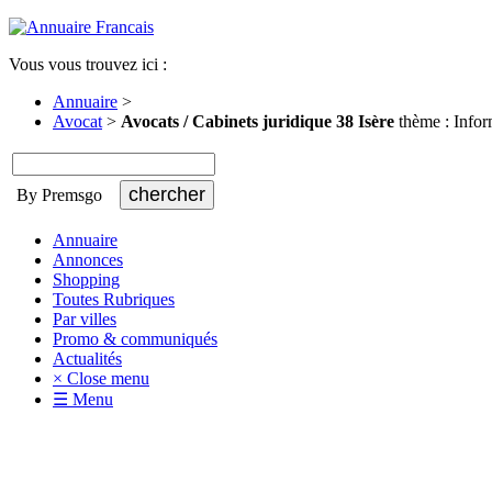
Vous vous trouvez ici :
Annuaire
>
Avocat
>
Avocats / Cabinets juridique 38 Isère
thème : Infor
By Premsgo
Annuaire
Annonces
Shopping
Toutes Rubriques
Par villes
Promo & communiqués
Actualités
× Close menu
☰ Menu