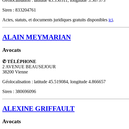
Géolocalisation : latitude 45.350311, longitude 5.567373
Siren : 833204761
Actes, statuts, et documents juridiques gratuits disponibles
ici
.
ALAIN MEYMARIAN
Avocats
✆ TÉLÉPHONE
2 AVENUE BEAUSEJOUR
38200
Vienne
Géolocalisation : latitude 45.519084, longitude 4.866657
Siren : 380696096
ALEXINE GRIFFAULT
Avocats