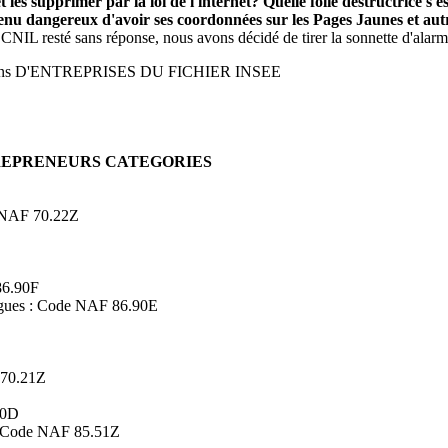
 les supprimer par la loi de l'internet? Quelle folie destructrice s
evenu dangereux d'avoir ses coordonnées sur les Pages Jaunes et a
 CNIL resté sans réponse, nous avons décidé de tirer la sonnette d'alarm
ons D'ENTREPRISES DU FICHIER INSEE
TREPRENEURS CATEGORIES
de NAF 70.22Z
86.90F
logues : Code NAF 86.90E
 70.21Z
90D
s : Code NAF 85.51Z