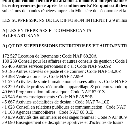
Pourquoi vouloir détruire ou affaiblir 2 millions d'indépendants et
les entrepreneurs juste après les confinements? En quoi est-il d
suite à nos demandes répétées auprès du Ministère de l'économie et la
LES SUPPRESSIONS DE LA DIFFUSION INTERNET 2,9 milli
A) LES ENTREPRISES ET COMMERÇANTS
B) LES ARTISANS
A) QT DE SUPPRESSIONS ENTREPRISES ET AUTO-EN
172 527 Location de logements : Code NAF 68.20A
130 289 Conseil pour les affaires et autres conseils de gestion : Co
96 405 Autres services personnels n.c.a. : Code NAF 96.09Z
90 195 Autres activités de poste et de courrier : Code NAF 53.20Z
89 393 Vente à domicile : Code NAF 47.99A
71 575 Activités de santé humaine non classées ailleurs : Code NAF 
68 229 Activité profess. rééducation appareillage & pédicures-podo
49 660 Programmation informatique : Code NAF 62.01Z
48 948 Autres enseignements : Code NAF 85.59B
45 667 Activités spécialisées de design : Code NAF 74.10Z
41 628 Conseil en relations publiques et communication : Code NAF
41 108 Agences immobilières : Code NAF 68.31Z
40 939 Activités des infirmiers et des sages-femmes : Code NAF 86.
39 690 Enseignement de disciplines sportives et d'activités de loisir