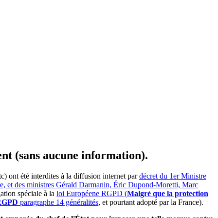
ent (sans aucune information).
ont été interdites à la diffusion internet par
décret du 1er Ministre
ire, et des ministres Gérald Darmanin, Éric Dupond-Moretti, Marc
ation spéciale à la
loi Européene RGPD (
Malgré que la protection
e RGPD
paragraphe 14 généralités
, et pourtant adopté par la France).