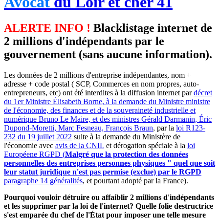
Avocat
du Loir et cher 41
ALERTE INFO !
Blacklistage internet de
2 millions d'indépendants par le
gouvernement (sans aucune information).
Les données de 2 millions d'entreprise indépendantes, nom +
adresse + code postal ( SCP, Commerces en nom propres, auto-
entrepreneurs, etc) ont été interdites à la diffusion internet par
décret
du 1er Ministre Élisabeth Borne, à la demande du Ministre ministre
de l'économie, des finances et de la souveraineté industrielle et
numérique Bruno Le Maire, et des ministres Gérald Darmanin, Éric
Dupond-Moretti, Marc Fesneau, François Braun
, par la
loi R123-
232 du 19 juillet 2022
suite à la demande du Ministère de
l'économie avec
avis de la CNIL
et dérogation spéciale à la
loi
Européene RGPD (
Malgré que la protection des données
personnelles des entreprises personnes physiques " quel que soit
leur statut juridique n'est pas permise (exclue) par le RGPD
paragraphe 14 généralités
, et pourtant adopté par la France).
Pourquoi vouloir détruire ou affaiblir 2 millions d'indépendants
et les supprimer par la loi de l'internet? Quelle folie destructrice
s'est emparée du chef de l'État pour imposer une telle mesure