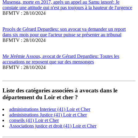
Musenga, morte en 2017, après un appel au Samu ignoré: Je
constate une attitude qui n'est pas toujours à la hauteur de l'urgence
BFMTV : 28/10/2024
Procès de Gérard Depardieu: son avocat va demander un report
dans six mois pour que l'acteur puisse se présenter au tribunal
BFMTV : 28/10/2024
Me Jérémie Assous, avocat de Gérard Depardieu: Toutes les
accusations ne reposent que sur des mensonges
BFMTV : 28/10/2024
Liste des catégories associées à avocats dans le
département du Loir et cher ?
administrations Interieur (41) Loir et Cher
administrations Justice (41) Loir et Cher
conseils (41) Loir et Cher
Associations justice et droit (41) Loir et Cher