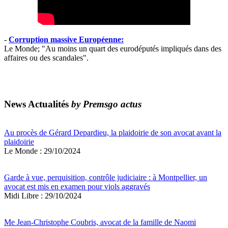
-
Corruption massive Européenne:
Le Monde; "Au moins un quart des eurodéputés impliqués dans des
affaires ou des scandales".
News Actualités
by Premsgo actus
Au procès de Gérard Depardieu, la plaidoirie de son avocat avant la
plaidoirie
Le Monde : 29/10/2024
Garde à vue, perquisition, contrôle judiciaire : à Montpellier, un
avocat est mis en examen pour viols aggravés
Midi Libre : 29/10/2024
Me Jean-Christophe Coubris, avocat de la famille de Naomi