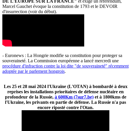
DE L'EUROPE SUR LA FRANCE"
et exige un référendum,
Marcel Gauchet évoque la constitution de 1793 et le DEVOIR
d'insurrection (voir du début).
- Euronews : La Hongrie modifie sa constitution pour proteger sa
souveraineté. La Commission européenne a lancé mercredi une
procédure d'infraction contre la loi dite "de souveraineté" récemment
adoptée par le parlement hongrois
.
Les 25 et 28 mai 2024 l'Ukraine (L'OTAN) à bombardé à deux
reprises les installations prioritaires de défense nucléaire en
profondeur de la Russie,
à 600Km (7sur7.be)
et à 1800kms de
l'Ukraine, les privants en partie de défense. La Russie n'a pas
encore riposté contre l'Otan.