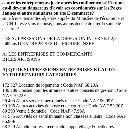
contre les entrepreneurs juste après les confinements? En quoi
est-il devenu dangereux d'avoir ses coordonnées sur les Pages
Jaunes et autre annuaires ou site E-commerce?
suite à nos demandes répétées auprès du Ministère de l'économie et
la CNIL resté sans réponse, nous avons décidé de tirer la sonnette
d'alarme!
LES SUPPRESSIONS DE LA DIFFUSION INTERNET 2,9
millions D'ENTREPRISES DU FICHIER INSEE
A) LES ENTREPRISES ET COMMERÇANTS
B) LES ARTISANS
A) QT DE SUPPRESSIONS ENTREPRISES ET AUTO-
ENTREPRENEURS CATEGORIES
172 527 Location de logements : Code NAF 68.20A
130 289 Conseil pour les affaires et autres conseils de gestion : Code
NAF 70.22Z
96 405 Autres services personnels n.c.a. : Code NAF 96.09Z
90 195 Autres activités de poste et de courrier : Code NAF 53.20Z
89 393 Vente à domicile : Code NAF 47.99A
71 575 Activités de santé humaine non classées ailleurs : Code NAF
86.90F
68 229 Activité profess. rééducation appareillage & pédicures-