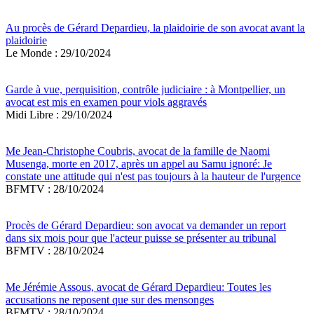
Au procès de Gérard Depardieu, la plaidoirie de son avocat avant la
plaidoirie
Le Monde : 29/10/2024
Garde à vue, perquisition, contrôle judiciaire : à Montpellier, un
avocat est mis en examen pour viols aggravés
Midi Libre : 29/10/2024
Me Jean-Christophe Coubris, avocat de la famille de Naomi
Musenga, morte en 2017, après un appel au Samu ignoré: Je
constate une attitude qui n'est pas toujours à la hauteur de l'urgence
BFMTV : 28/10/2024
Procès de Gérard Depardieu: son avocat va demander un report
dans six mois pour que l'acteur puisse se présenter au tribunal
BFMTV : 28/10/2024
Me Jérémie Assous, avocat de Gérard Depardieu: Toutes les
accusations ne reposent que sur des mensonges
BFMTV : 28/10/2024