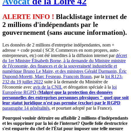
Avocat
de la Loire 42
ALERTE INFO !
Blacklistage internet de
2 millions d'indépendants par le
gouvernement (sans aucune information).
Les données de 2 millions d'entreprise indépendantes, nom +
adresse + code postal ( SCP, Commerces en nom propres, auto-
entrepreneurs, etc) ont été interdites à la diffusion internet par
décret
du 1er Ministre Élisabeth Borne, à la demande du Ministre ministre
de l'économie, des finances et de la souveraineté industrielle et
numérique Bruno Le Maire, et des ministres Gérald Darmanin, Éric
Dupond-Moretti, Marc Fesneau, François Braun
, par la
loi R123-
232 du 19 juillet 2022
suite à la demande du Ministère de
l'économie avec
avis de la CNIL
et dérogation spéciale à la
loi
Européene RGPD (
Malgré que la protection des données
personnelles des entreprises personnes physiques " quel que soit
leur statut juridique n'est pas permise (exclue) par le RGPD
paragraphe 14 généralités
, et pourtant adopté par la France).
Pourquoi vouloir détruire ou affaiblir 2 millions d'indépendants
et les supprimer par la loi de l'internet? Quelle folie destructrice
s'est emparée du chef de l'État pour imposer une telle mesure