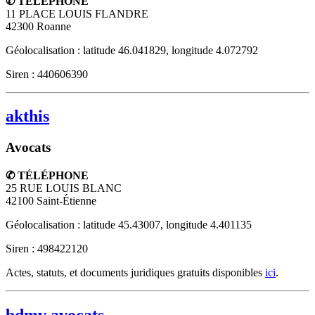
✆ TÉLÉPHONE
11 PLACE LOUIS FLANDRE
42300
Roanne
Géolocalisation : latitude 46.041829, longitude 4.072792
Siren : 440606390
akthis
Avocats
✆ TÉLÉPHONE
25 RUE LOUIS BLANC
42100
Saint-Étienne
Géolocalisation : latitude 45.43007, longitude 4.401135
Siren : 498422120
Actes, statuts, et documents juridiques gratuits disponibles
ici
.
bdmv avocats