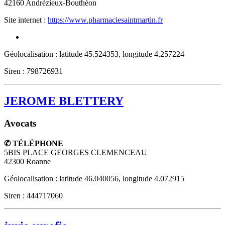
42160
Andrézieux-Bouthéon
Site internet :
https://www.pharmaciesaintmartin.fr
Géolocalisation : latitude 45.524353, longitude 4.257224
Siren : 798726931
JEROME BLETTERY
Avocats
✆ TÉLÉPHONE
5BIS PLACE GEORGES CLEMENCEAU
42300
Roanne
Géolocalisation : latitude 46.040056, longitude 4.072915
Siren : 444717060