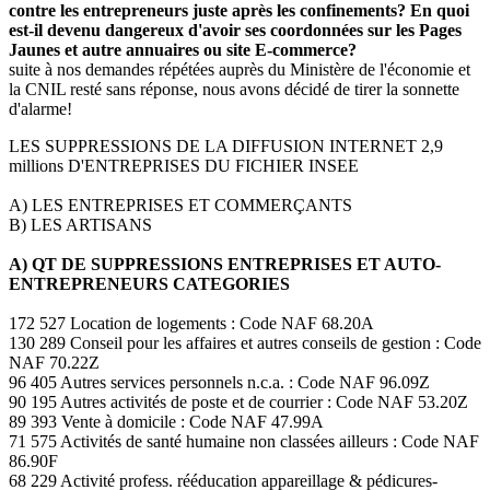
contre les entrepreneurs juste après les confinements? En quoi
est-il devenu dangereux d'avoir ses coordonnées sur les Pages
Jaunes et autre annuaires ou site E-commerce?
suite à nos demandes répétées auprès du Ministère de l'économie et
la CNIL resté sans réponse, nous avons décidé de tirer la sonnette
d'alarme!
LES SUPPRESSIONS DE LA DIFFUSION INTERNET 2,9
millions D'ENTREPRISES DU FICHIER INSEE
A) LES ENTREPRISES ET COMMERÇANTS
B) LES ARTISANS
A) QT DE SUPPRESSIONS ENTREPRISES ET AUTO-
ENTREPRENEURS CATEGORIES
172 527 Location de logements : Code NAF 68.20A
130 289 Conseil pour les affaires et autres conseils de gestion : Code
NAF 70.22Z
96 405 Autres services personnels n.c.a. : Code NAF 96.09Z
90 195 Autres activités de poste et de courrier : Code NAF 53.20Z
89 393 Vente à domicile : Code NAF 47.99A
71 575 Activités de santé humaine non classées ailleurs : Code NAF
86.90F
68 229 Activité profess. rééducation appareillage & pédicures-