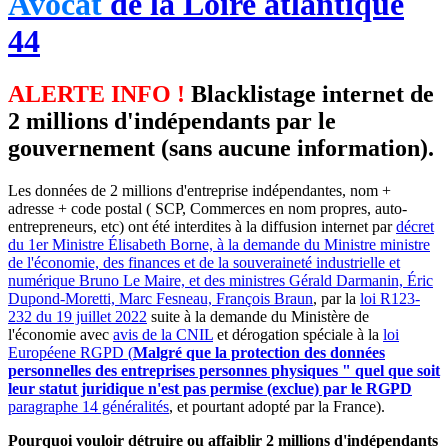
Avocat
de la Loire atlantique
44
ALERTE INFO !
Blacklistage internet de
2 millions d'indépendants par le
gouvernement (sans aucune information).
Les données de 2 millions d'entreprise indépendantes, nom +
adresse + code postal ( SCP, Commerces en nom propres, auto-
entrepreneurs, etc) ont été interdites à la diffusion internet par
décret
du 1er Ministre Élisabeth Borne, à la demande du Ministre ministre
de l'économie, des finances et de la souveraineté industrielle et
numérique Bruno Le Maire, et des ministres Gérald Darmanin, Éric
Dupond-Moretti, Marc Fesneau, François Braun
, par la
loi R123-
232 du 19 juillet 2022
suite à la demande du Ministère de
l'économie avec
avis de la CNIL
et dérogation spéciale à la
loi
Européene RGPD (
Malgré que la protection des données
personnelles des entreprises personnes physiques " quel que soit
leur statut juridique n'est pas permise (exclue) par le RGPD
paragraphe 14 généralités
, et pourtant adopté par la France).
Pourquoi vouloir détruire ou affaiblir 2 millions d'indépendants