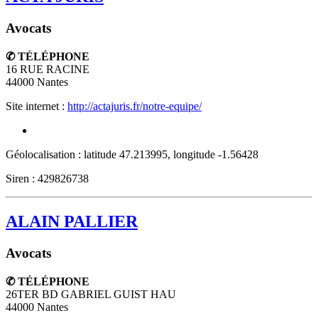
Avocats
✆ TÉLÉPHONE
16 RUE RACINE
44000
Nantes
Site internet :
http://actajuris.fr/notre-equipe/
Géolocalisation : latitude 47.213995, longitude -1.56428
Siren : 429826738
ALAIN PALLIER
Avocats
✆ TÉLÉPHONE
26TER BD GABRIEL GUIST HAU
44000
Nantes