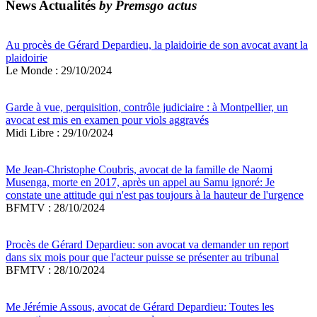
News Actualités
by Premsgo actus
Au procès de Gérard Depardieu, la plaidoirie de son avocat avant la
plaidoirie
Le Monde : 29/10/2024
Garde à vue, perquisition, contrôle judiciaire : à Montpellier, un
avocat est mis en examen pour viols aggravés
Midi Libre : 29/10/2024
Me Jean-Christophe Coubris, avocat de la famille de Naomi
Musenga, morte en 2017, après un appel au Samu ignoré: Je
constate une attitude qui n'est pas toujours à la hauteur de l'urgence
BFMTV : 28/10/2024
Procès de Gérard Depardieu: son avocat va demander un report
dans six mois pour que l'acteur puisse se présenter au tribunal
BFMTV : 28/10/2024
Me Jérémie Assous, avocat de Gérard Depardieu: Toutes les