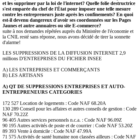
et les supprimer par la loi de l'internet? Quelle folie destructrice
s'est emparée du chef de l'État pour imposer une telle mesure
contre les entrepreneurs juste après les confinements? En quoi
est-il devenu dangereux d'avoir ses coordonnées sur les Pages
Jaunes et autre annuaires ou site E-commerce?
suite à nos demandes répétées auprès du Ministère de l'économie et
la CNIL resté sans réponse, nous avons décidé de tirer la sonnette
d'alarme!
LES SUPPRESSIONS DE LA DIFFUSION INTERNET 2,9
millions D'ENTREPRISES DU FICHIER INSEE
A) LES ENTREPRISES ET COMMERÇANTS
B) LES ARTISANS
A) QT DE SUPPRESSIONS ENTREPRISES ET AUTO-
ENTREPRENEURS CATEGORIES
172 527 Location de logements : Code NAF 68.20A
130 289 Conseil pour les affaires et autres conseils de gestion : Code
NAF 70.22Z
96 405 Autres services personnels n.c.a. : Code NAF 96.09Z
90 195 Autres activités de poste et de courrier : Code NAF 53.20Z
89 393 Vente à domicile : Code NAF 47.99A
71 575 Activités de santé humaine non classées ailleurs : Code NAF