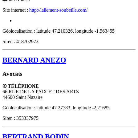
Site internet :
http://lallement-soubeille.com/
Géolocalisation : latitude 47.210326, longitude -1.563455
Siren : 418702973
BERNARD ANEZO
Avocats
✆ TÉLÉPHONE
66 RUE DE LA PAIX ET DES ARTS
44600
Saint-Nazaire
Géolocalisation : latitude 47.27783, longitude -2.21685
Siren : 353337975
BERTRAND BODIN