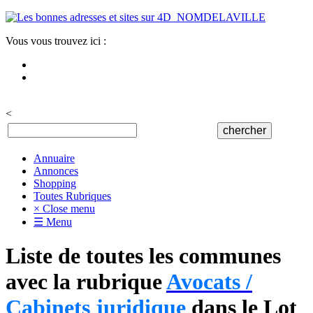
Vous vous trouvez ici :
<
Annuaire
Annonces
Shopping
Toutes Rubriques
× Close menu
☰ Menu
Liste de toutes les communes
avec la rubrique
Avocats /
Cabinets juridique
dans le Lot