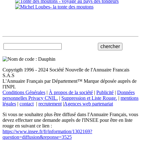
Copyrigth 1996 - 2024 Société Nouvelle de l'Annuaire Francais
S.A.S
L'Annuaire Français par Département™ Marque déposée auprès de
l'INPI.
Conditions Générales
|
À propos de la société
|
Publicité
|
Données
personnelles Privacy CNIL.
|
Suppression et Liste Rouge.
|
mentions
légales
|
contact
|
recrutement
|
Agences web partenariat
Si vous ne souhaitez plus être diffusé dans l'Annuaire Français, vous
devez effectuer une demande auprès de l'INSEE pour être en liste
rouge en suivant ce lien :
https://www.insee.fr/fr/information/1302169?
question=diffusion&reponse=3525