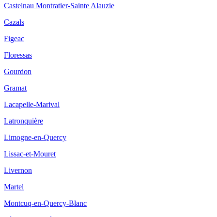
Castelnau Montratier-Sainte Alauzie
Cazals
Figeac
Floressas
Gourdon
Gramat
Lacapelle-Marival
Latronquière
Limogne-en-Quercy
Lissac-et-Mouret
Livernon
Martel
Montcuq-en-Quercy-Blanc