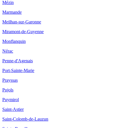
Mézin
Marmande
Meilhan-sur-Garonne
Miramont-de-Guyenne
Monflanquin
Nérac
Penne-d'Agenais
Port-Sainte-Marie
Prayssas
Pujols
Puymirol
Saint-Astier
Saint-Colomb-de-Lauzun