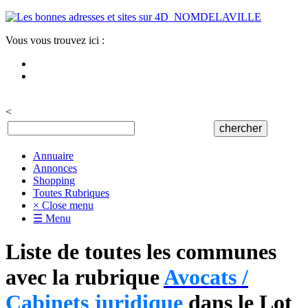
Vous vous trouvez ici :
<
Annuaire
Annonces
Shopping
Toutes Rubriques
× Close menu
☰ Menu
Liste de toutes les communes
avec la rubrique
Avocats /
Cabinets juridique
dans le Lot