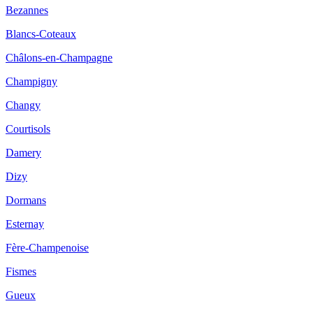
Bezannes
Blancs-Coteaux
Châlons-en-Champagne
Champigny
Changy
Courtisols
Damery
Dizy
Dormans
Esternay
Fère-Champenoise
Fismes
Gueux