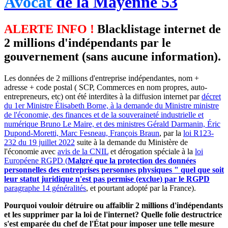
Avocat
de la Mayenne 53
ALERTE INFO !
Blacklistage internet de
2 millions d'indépendants par le
gouvernement (sans aucune information).
Les données de 2 millions d'entreprise indépendantes, nom +
adresse + code postal ( SCP, Commerces en nom propres, auto-
entrepreneurs, etc) ont été interdites à la diffusion internet par
décret
du 1er Ministre Élisabeth Borne, à la demande du Ministre ministre
de l'économie, des finances et de la souveraineté industrielle et
numérique Bruno Le Maire, et des ministres Gérald Darmanin, Éric
Dupond-Moretti, Marc Fesneau, François Braun
, par la
loi R123-
232 du 19 juillet 2022
suite à la demande du Ministère de
l'économie avec
avis de la CNIL
et dérogation spéciale à la
loi
Européene RGPD (
Malgré que la protection des données
personnelles des entreprises personnes physiques " quel que soit
leur statut juridique n'est pas permise (exclue) par le RGPD
paragraphe 14 généralités
, et pourtant adopté par la France).
Pourquoi vouloir détruire ou affaiblir 2 millions d'indépendants
et les supprimer par la loi de l'internet? Quelle folie destructrice
s'est emparée du chef de l'État pour imposer une telle mesure