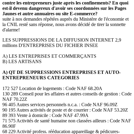
contre les entrepreneurs juste après les confinements? En quoi
est-il devenu dangereux d'avoir ses coordonnées sur les Pages
Jaunes et autre annuaires ou site E-commerce?
suite à nos demandes répétées auprès du Ministère de l'économie et
la CNIL resté sans réponse, nous avons décidé de tirer la sonnette
d'alarme!
LES SUPPRESSIONS DE LA DIFFUSION INTERNET 2,9
millions D'ENTREPRISES DU FICHIER INSEE
A) LES ENTREPRISES ET COMMERÇANTS
B) LES ARTISANS
A) QT DE SUPPRESSIONS ENTREPRISES ET AUTO-
ENTREPRENEURS CATEGORIES
172 527 Location de logements : Code NAF 68.20A
130 289 Conseil pour les affaires et autres conseils de gestion : Code
NAF 70.22Z
96 405 Autres services personnels n.c.a. : Code NAF 96.09Z
90 195 Autres activités de poste et de courrier : Code NAF 53.20Z
89 393 Vente à domicile : Code NAF 47.99A
71 575 Activités de santé humaine non classées ailleurs : Code NAF
86.90F
68 229 Activité profess. rééducation appareillage & pédicures-