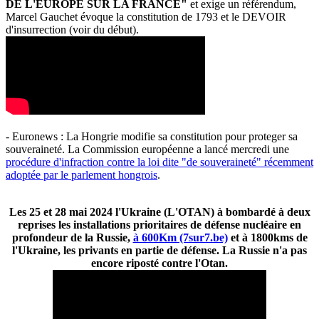
DE L'EUROPE SUR LA FRANCE"
et exige un référendum,
Marcel Gauchet évoque la constitution de 1793 et le DEVOIR
d'insurrection (voir du début).
- Euronews : La Hongrie modifie sa constitution pour proteger sa
souveraineté. La Commission européenne a lancé mercredi une
procédure d'infraction contre la loi dite "de souveraineté" récemment
adoptée par le parlement hongrois
.
Les 25 et 28 mai 2024 l'Ukraine (L'OTAN) à bombardé à deux
reprises les installations prioritaires de défense nucléaire en
profondeur de la Russie,
à 600Km (7sur7.be)
et à 1800kms de
l'Ukraine, les privants en partie de défense. La Russie n'a pas
encore riposté contre l'Otan.