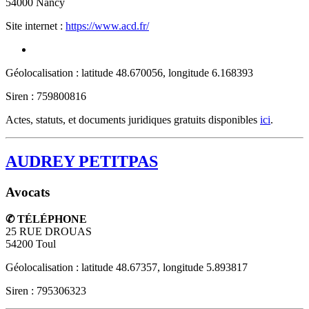
54000
Nancy
Site internet :
https://www.acd.fr/
Géolocalisation : latitude 48.670056, longitude 6.168393
Siren : 759800816
Actes, statuts, et documents juridiques gratuits disponibles
ici
.
AUDREY PETITPAS
Avocats
✆ TÉLÉPHONE
25 RUE DROUAS
54200
Toul
Géolocalisation : latitude 48.67357, longitude 5.893817
Siren : 795306323