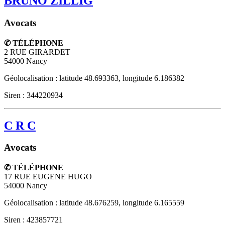
BRUNO ZILLIG
Avocats
✆ TÉLÉPHONE
2 RUE GIRARDET
54000
Nancy
Géolocalisation : latitude 48.693363, longitude 6.186382
Siren : 344220934
C R C
Avocats
✆ TÉLÉPHONE
17 RUE EUGENE HUGO
54000
Nancy
Géolocalisation : latitude 48.676259, longitude 6.165559
Siren : 423857721