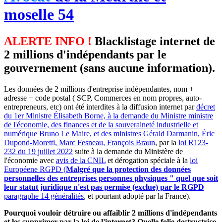
moselle 54
ALERTE INFO !
Blacklistage internet de
2 millions d'indépendants par le
gouvernement (sans aucune information).
Les données de 2 millions d'entreprise indépendantes, nom +
adresse + code postal ( SCP, Commerces en nom propres, auto-
entrepreneurs, etc) ont été interdites à la diffusion internet par
décret
du 1er Ministre Élisabeth Borne, à la demande du Ministre ministre
de l'économie, des finances et de la souveraineté industrielle et
numérique Bruno Le Maire, et des ministres Gérald Darmanin, Éric
Dupond-Moretti, Marc Fesneau, François Braun
, par la
loi R123-
232 du 19 juillet 2022
suite à la demande du Ministère de
l'économie avec
avis de la CNIL
et dérogation spéciale à la
loi
Européene RGPD (
Malgré que la protection des données
personnelles des entreprises personnes physiques " quel que soit
leur statut juridique n'est pas permise (exclue) par le RGPD
paragraphe 14 généralités
, et pourtant adopté par la France).
Pourquoi vouloir détruire ou affaiblir 2 millions d'indépendants
et les supprimer par la loi de l'internet? Quelle folie destructrice