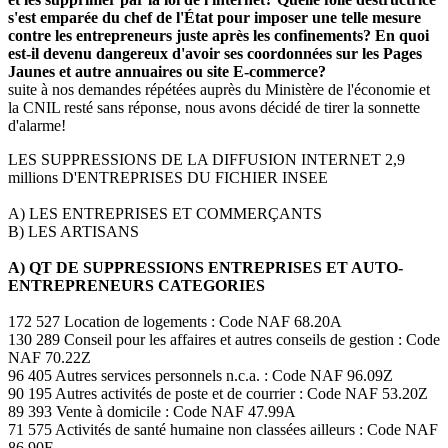
s'est emparée du chef de l'État pour imposer une telle mesure
contre les entrepreneurs juste après les confinements? En quoi
est-il devenu dangereux d'avoir ses coordonnées sur les Pages
Jaunes et autre annuaires ou site E-commerce?
suite à nos demandes répétées auprès du Ministère de l'économie et
la CNIL resté sans réponse, nous avons décidé de tirer la sonnette
d'alarme!
LES SUPPRESSIONS DE LA DIFFUSION INTERNET 2,9
millions D'ENTREPRISES DU FICHIER INSEE
A) LES ENTREPRISES ET COMMERÇANTS
B) LES ARTISANS
A) QT DE SUPPRESSIONS ENTREPRISES ET AUTO-
ENTREPRENEURS CATEGORIES
172 527 Location de logements : Code NAF 68.20A
130 289 Conseil pour les affaires et autres conseils de gestion : Code
NAF 70.22Z
96 405 Autres services personnels n.c.a. : Code NAF 96.09Z
90 195 Autres activités de poste et de courrier : Code NAF 53.20Z
89 393 Vente à domicile : Code NAF 47.99A
71 575 Activités de santé humaine non classées ailleurs : Code NAF
86.90F