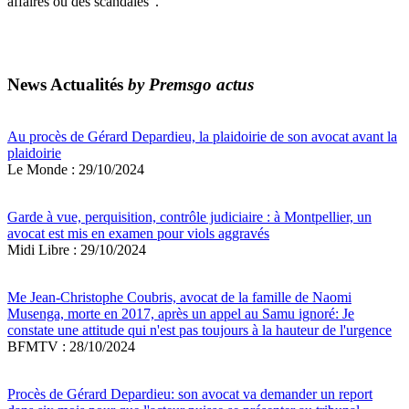
affaires ou des scandales".
News Actualités
by Premsgo actus
Au procès de Gérard Depardieu, la plaidoirie de son avocat avant la
plaidoirie
Le Monde : 29/10/2024
Garde à vue, perquisition, contrôle judiciaire : à Montpellier, un
avocat est mis en examen pour viols aggravés
Midi Libre : 29/10/2024
Me Jean-Christophe Coubris, avocat de la famille de Naomi
Musenga, morte en 2017, après un appel au Samu ignoré: Je
constate une attitude qui n'est pas toujours à la hauteur de l'urgence
BFMTV : 28/10/2024
Procès de Gérard Depardieu: son avocat va demander un report