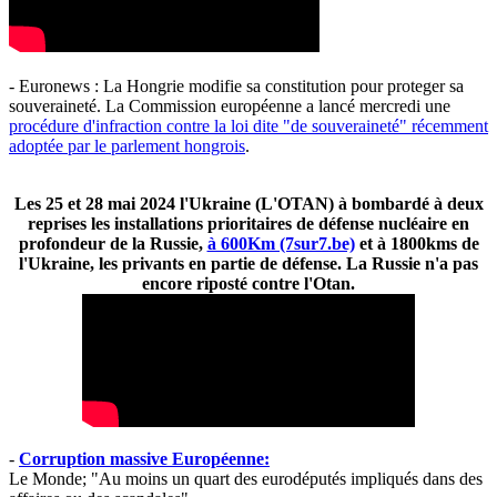
- Euronews : La Hongrie modifie sa constitution pour proteger sa
souveraineté. La Commission européenne a lancé mercredi une
procédure d'infraction contre la loi dite "de souveraineté" récemment
adoptée par le parlement hongrois
.
Les 25 et 28 mai 2024 l'Ukraine (L'OTAN) à bombardé à deux
reprises les installations prioritaires de défense nucléaire en
profondeur de la Russie,
à 600Km (7sur7.be)
et à 1800kms de
l'Ukraine, les privants en partie de défense. La Russie n'a pas
encore riposté contre l'Otan.
-
Corruption massive Européenne:
Le Monde; "Au moins un quart des eurodéputés impliqués dans des