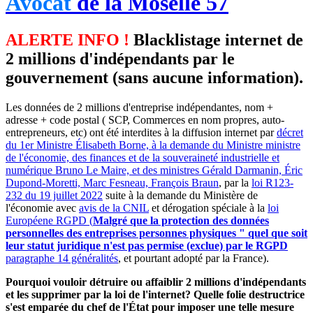
Avocat
de la Moselle 57
ALERTE INFO !
Blacklistage internet de
2 millions d'indépendants par le
gouvernement (sans aucune information).
Les données de 2 millions d'entreprise indépendantes, nom +
adresse + code postal ( SCP, Commerces en nom propres, auto-
entrepreneurs, etc) ont été interdites à la diffusion internet par
décret
du 1er Ministre Élisabeth Borne, à la demande du Ministre ministre
de l'économie, des finances et de la souveraineté industrielle et
numérique Bruno Le Maire, et des ministres Gérald Darmanin, Éric
Dupond-Moretti, Marc Fesneau, François Braun
, par la
loi R123-
232 du 19 juillet 2022
suite à la demande du Ministère de
l'économie avec
avis de la CNIL
et dérogation spéciale à la
loi
Européene RGPD (
Malgré que la protection des données
personnelles des entreprises personnes physiques " quel que soit
leur statut juridique n'est pas permise (exclue) par le RGPD
paragraphe 14 généralités
, et pourtant adopté par la France).
Pourquoi vouloir détruire ou affaiblir 2 millions d'indépendants
et les supprimer par la loi de l'internet? Quelle folie destructrice
s'est emparée du chef de l'État pour imposer une telle mesure