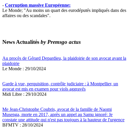
-
Corruption massive Européenne:
Le Monde; "Au moins un quart des eurodéputés impliqués dans des
affaires ou des scandales".
News Actualités
by Premsgo actus
Au procès de Gérard Depardieu, la plaidoirie de son avocat avant la
plaidoirie
Le Monde : 29/10/2024
Garde à vue, perquisition, contrôle judiciaire : à Montpellier, un
avocat est mis en examen pour viols aggravés
Midi Libre : 29/10/2024
Me Jean-Christophe Coubris, avocat de la famille de Naomi
Musenga, morte en 2017, après un appel au Samu ignoré: Je
constate une attitude qui n'est pas toujours à la hauteur de l'urgence
BFMTV : 28/10/2024