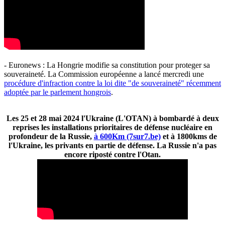
- Euronews : La Hongrie modifie sa constitution pour proteger sa
souveraineté. La Commission européenne a lancé mercredi une
procédure d'infraction contre la loi dite "de souveraineté" récemment
adoptée par le parlement hongrois
.
Les 25 et 28 mai 2024 l'Ukraine (L'OTAN) à bombardé à deux
reprises les installations prioritaires de défense nucléaire en
profondeur de la Russie,
à 600Km (7sur7.be)
et à 1800kms de
l'Ukraine, les privants en partie de défense. La Russie n'a pas
encore riposté contre l'Otan.