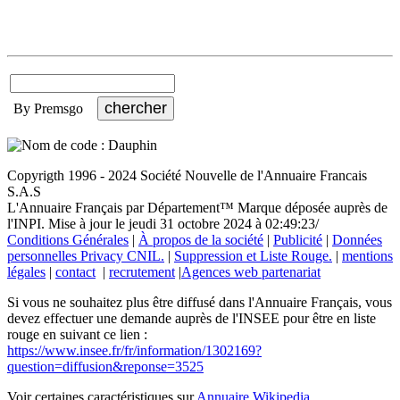
By Premsgo
Copyrigth 1996 - 2024 Société Nouvelle de l'Annuaire Francais
S.A.S
L'Annuaire Français par Département™ Marque déposée auprès de
l'INPI. Mise à jour le jeudi 31 octobre 2024 à 02:49:23/
Conditions Générales
|
À propos de la société
|
Publicité
|
Données
personnelles Privacy CNIL.
|
Suppression et Liste Rouge.
|
mentions
légales
|
contact
|
recrutement
|
Agences web partenariat
Si vous ne souhaitez plus être diffusé dans l'Annuaire Français, vous
devez effectuer une demande auprès de l'INSEE pour être en liste
rouge en suivant ce lien :
https://www.insee.fr/fr/information/1302169?
question=diffusion&reponse=3525
Voir certaines caractéristiques sur
Annuaire Wikipedia