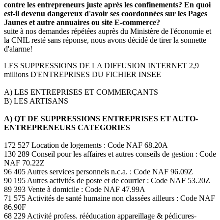
contre les entrepreneurs juste après les confinements? En quoi
est-il devenu dangereux d'avoir ses coordonnées sur les Pages
Jaunes et autre annuaires ou site E-commerce?
suite à nos demandes répétées auprès du Ministère de l'économie et
la CNIL resté sans réponse, nous avons décidé de tirer la sonnette
d'alarme!
LES SUPPRESSIONS DE LA DIFFUSION INTERNET 2,9
millions D'ENTREPRISES DU FICHIER INSEE
A) LES ENTREPRISES ET COMMERÇANTS
B) LES ARTISANS
A) QT DE SUPPRESSIONS ENTREPRISES ET AUTO-
ENTREPRENEURS CATEGORIES
172 527 Location de logements : Code NAF 68.20A
130 289 Conseil pour les affaires et autres conseils de gestion : Code
NAF 70.22Z
96 405 Autres services personnels n.c.a. : Code NAF 96.09Z
90 195 Autres activités de poste et de courrier : Code NAF 53.20Z
89 393 Vente à domicile : Code NAF 47.99A
71 575 Activités de santé humaine non classées ailleurs : Code NAF
86.90F
68 229 Activité profess. rééducation appareillage & pédicures-