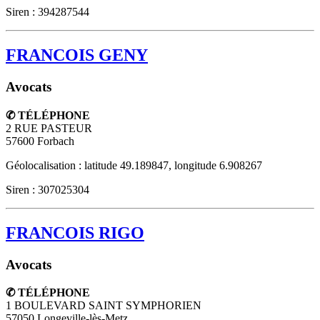
Siren : 394287544
FRANCOIS GENY
Avocats
✆ TÉLÉPHONE
2 RUE PASTEUR
57600
Forbach
Géolocalisation : latitude 49.189847, longitude 6.908267
Siren : 307025304
FRANCOIS RIGO
Avocats
✆ TÉLÉPHONE
1 BOULEVARD SAINT SYMPHORIEN
57050
Longeville-lès-Metz