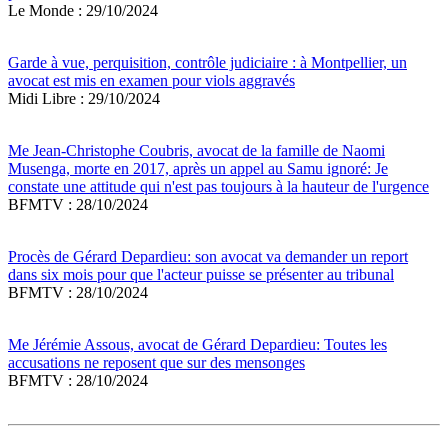
Le Monde : 29/10/2024
Garde à vue, perquisition, contrôle judiciaire : à Montpellier, un
avocat est mis en examen pour viols aggravés
Midi Libre : 29/10/2024
Me Jean-Christophe Coubris, avocat de la famille de Naomi
Musenga, morte en 2017, après un appel au Samu ignoré: Je
constate une attitude qui n'est pas toujours à la hauteur de l'urgence
BFMTV : 28/10/2024
Procès de Gérard Depardieu: son avocat va demander un report
dans six mois pour que l'acteur puisse se présenter au tribunal
BFMTV : 28/10/2024
Me Jérémie Assous, avocat de Gérard Depardieu: Toutes les
accusations ne reposent que sur des mensonges
BFMTV : 28/10/2024