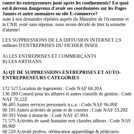
contre les entrepreneurs juste après les confinements? En quoi
est-il devenu dangereux d'avoir ses coordonnées sur les Pages
Jaunes et autre annuaires ou site E-commerce?
suite à nos demandes répétées auprès du Ministère de l'économie et
la CNIL resté sans réponse, nous avons décidé de tirer la sonnette
d'alarme!
LES SUPPRESSIONS DE LA DIFFUSION INTERNET 2,9
millions D'ENTREPRISES DU FICHIER INSEE
A) LES ENTREPRISES ET COMMERÇANTS
B) LES ARTISANS
A) QT DE SUPPRESSIONS ENTREPRISES ET AUTO-
ENTREPRENEURS CATEGORIES
172 527 Location de logements : Code NAF 68.20A
130 289 Conseil pour les affaires et autres conseils de gestion : Code
NAF 70.22Z
96 405 Autres services personnels n.c.a. : Code NAF 96.09Z
90 195 Autres activités de poste et de courrier : Code NAF 53.20Z
89 393 Vente à domicile : Code NAF 47.99A
71 575 Activités de santé humaine non classées ailleurs : Code NAF
86.90F
68 229 Activité profess. rééducation appareillage & pédicures-