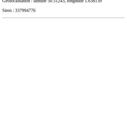
Géolocalisation : latitude 50.51243, longitude 1.638139
Siren : 337994776