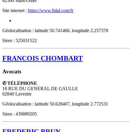
62500
Saint-Omer
Site internet :
https://www.fidal.com/fr
Géolocalisation : latitude 50.741466, longitude 2.257378
Siren : 525031522
FRANCOIS CHOMBART
Avocats
✆ TÉLÉPHONE
18 RUE DU GENERAL DE GAULLE
62840
Laventie
Géolocalisation : latitude 50.628407, longitude 2.772531
Siren : 439889205
FREDERIC BRUN