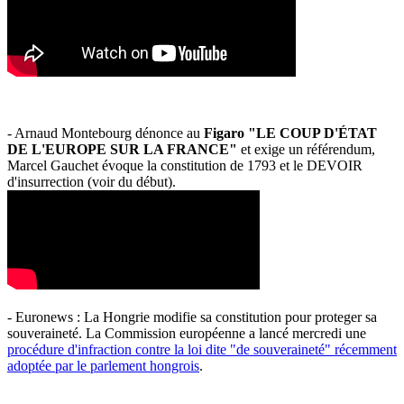
- Arnaud Montebourg dénonce au
Figaro "LE COUP D'ÉTAT
DE L'EUROPE SUR LA FRANCE"
et exige un référendum,
Marcel Gauchet évoque la constitution de 1793 et le DEVOIR
d'insurrection (voir du début).
- Euronews : La Hongrie modifie sa constitution pour proteger sa
souveraineté. La Commission européenne a lancé mercredi une
procédure d'infraction contre la loi dite "de souveraineté" récemment
adoptée par le parlement hongrois
.