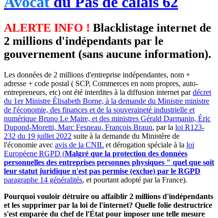
Avocat
du Pas de calais 62
ALERTE INFO !
Blacklistage internet de
2 millions d'indépendants par le
gouvernement (sans aucune information).
Les données de 2 millions d'entreprise indépendantes, nom +
adresse + code postal ( SCP, Commerces en nom propres, auto-
entrepreneurs, etc) ont été interdites à la diffusion internet par
décret
du 1er Ministre Élisabeth Borne, à la demande du Ministre ministre
de l'économie, des finances et de la souveraineté industrielle et
numérique Bruno Le Maire, et des ministres Gérald Darmanin, Éric
Dupond-Moretti, Marc Fesneau, François Braun
, par la
loi R123-
232 du 19 juillet 2022
suite à la demande du Ministère de
l'économie avec
avis de la CNIL
et dérogation spéciale à la
loi
Européene RGPD (
Malgré que la protection des données
personnelles des entreprises personnes physiques " quel que soit
leur statut juridique n'est pas permise (exclue) par le RGPD
paragraphe 14 généralités
, et pourtant adopté par la France).
Pourquoi vouloir détruire ou affaiblir 2 millions d'indépendants
et les supprimer par la loi de l'internet? Quelle folie destructrice
s'est emparée du chef de l'État pour imposer une telle mesure