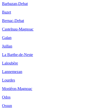
Barbazan-Debat
Bazet
Bernac-Debat
Castelnau-Magnoac
Galan
Juillan
La Barthe-de-Neste
Laloubère
Lannemezan
Lourdes
Monléon-Magnoac
Odos
Ossun