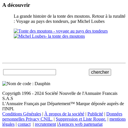
A découvrir
La grande histoire de la tonte des moutons. Retour à la ruralité
: Voyage au pays des tondeurs, par Michel Loubes
Copyrigth 1996 - 2024 Société Nouvelle de l'Annuaire Francais
S.A.S
L'Annuaire Français par Département™ Marque déposée auprès de
l'INPI.
Conditions Générales
|
À propos de la société
|
Publicité
|
Données
personnelles Privacy CNIL.
|
Suppression et Liste Rouge.
|
mentions
légales
|
contact
|
recrutement
|
Agences web partenariat