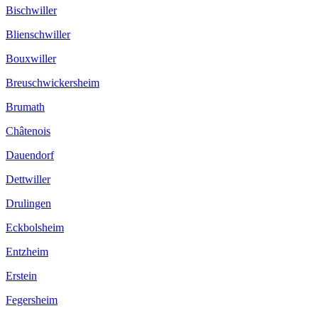
Bischwiller
Blienschwiller
Bouxwiller
Breuschwickersheim
Brumath
Châtenois
Dauendorf
Dettwiller
Drulingen
Eckbolsheim
Entzheim
Erstein
Fegersheim