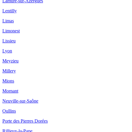
Lamure-sur-Azergues
Lentilly
Limas
Limonest
Lissieu
Lyon
Meyzieu
Millery
Mions
Mornant
Neuville-sur-Saône
Oullins
Porte des Pierres Dorées
Rillieux-la-Pape