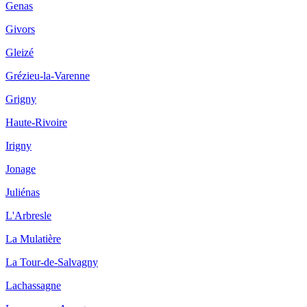
Genas
Givors
Gleizé
Grézieu-la-Varenne
Grigny
Haute-Rivoire
Irigny
Jonage
Juliénas
L'Arbresle
La Mulatière
La Tour-de-Salvagny
Lachassagne