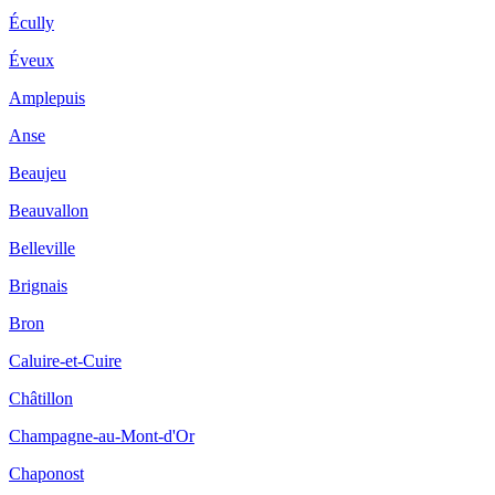
Écully
Éveux
Amplepuis
Anse
Beaujeu
Beauvallon
Belleville
Brignais
Bron
Caluire-et-Cuire
Châtillon
Champagne-au-Mont-d'Or
Chaponost