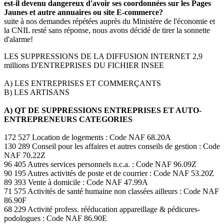
est-il devenu dangereux d'avoir ses coordonnées sur les Pages
Jaunes et autre annuaires ou site E-commerce?
suite à nos demandes répétées auprès du Ministère de l'économie et
la CNIL resté sans réponse, nous avons décidé de tirer la sonnette
d'alarme!
LES SUPPRESSIONS DE LA DIFFUSION INTERNET 2,9
millions D'ENTREPRISES DU FICHIER INSEE
A) LES ENTREPRISES ET COMMERÇANTS
B) LES ARTISANS
A) QT DE SUPPRESSIONS ENTREPRISES ET AUTO-
ENTREPRENEURS CATEGORIES
172 527 Location de logements : Code NAF 68.20A
130 289 Conseil pour les affaires et autres conseils de gestion : Code
NAF 70.22Z
96 405 Autres services personnels n.c.a. : Code NAF 96.09Z
90 195 Autres activités de poste et de courrier : Code NAF 53.20Z
89 393 Vente à domicile : Code NAF 47.99A
71 575 Activités de santé humaine non classées ailleurs : Code NAF
86.90F
68 229 Activité profess. rééducation appareillage & pédicures-
podologues : Code NAF 86.90E