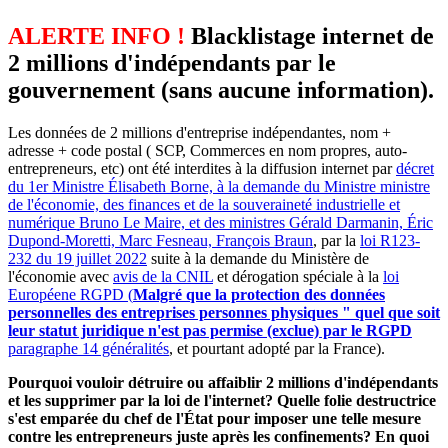
ALERTE INFO !
Blacklistage internet de
2 millions d'indépendants par le
gouvernement (sans aucune information).
Les données de 2 millions d'entreprise indépendantes, nom +
adresse + code postal ( SCP, Commerces en nom propres, auto-
entrepreneurs, etc) ont été interdites à la diffusion internet par
décret
du 1er Ministre Élisabeth Borne, à la demande du Ministre ministre
de l'économie, des finances et de la souveraineté industrielle et
numérique Bruno Le Maire, et des ministres Gérald Darmanin, Éric
Dupond-Moretti, Marc Fesneau, François Braun
, par la
loi R123-
232 du 19 juillet 2022
suite à la demande du Ministère de
l'économie avec
avis de la CNIL
et dérogation spéciale à la
loi
Européene RGPD (
Malgré que la protection des données
personnelles des entreprises personnes physiques " quel que soit
leur statut juridique n'est pas permise (exclue) par le RGPD
paragraphe 14 généralités
, et pourtant adopté par la France).
Pourquoi vouloir détruire ou affaiblir 2 millions d'indépendants
et les supprimer par la loi de l'internet? Quelle folie destructrice
s'est emparée du chef de l'État pour imposer une telle mesure
contre les entrepreneurs juste après les confinements? En quoi