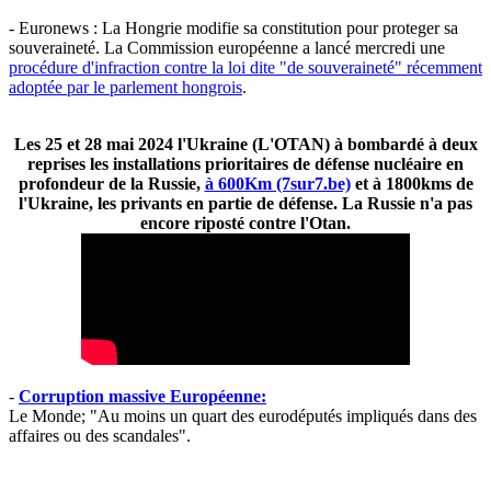
- Euronews : La Hongrie modifie sa constitution pour proteger sa
souveraineté. La Commission européenne a lancé mercredi une
procédure d'infraction contre la loi dite "de souveraineté" récemment
adoptée par le parlement hongrois
.
Les 25 et 28 mai 2024 l'Ukraine (L'OTAN) à bombardé à deux
reprises les installations prioritaires de défense nucléaire en
profondeur de la Russie,
à 600Km (7sur7.be)
et à 1800kms de
l'Ukraine, les privants en partie de défense. La Russie n'a pas
encore riposté contre l'Otan.
-
Corruption massive Européenne:
Le Monde; "Au moins un quart des eurodéputés impliqués dans des
affaires ou des scandales".