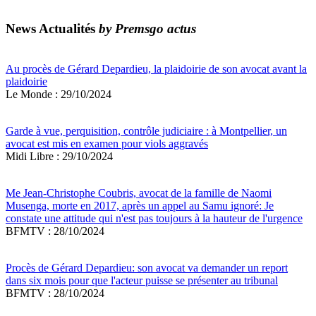
News Actualités
by Premsgo actus
Au procès de Gérard Depardieu, la plaidoirie de son avocat avant la
plaidoirie
Le Monde : 29/10/2024
Garde à vue, perquisition, contrôle judiciaire : à Montpellier, un
avocat est mis en examen pour viols aggravés
Midi Libre : 29/10/2024
Me Jean-Christophe Coubris, avocat de la famille de Naomi
Musenga, morte en 2017, après un appel au Samu ignoré: Je
constate une attitude qui n'est pas toujours à la hauteur de l'urgence
BFMTV : 28/10/2024
Procès de Gérard Depardieu: son avocat va demander un report
dans six mois pour que l'acteur puisse se présenter au tribunal
BFMTV : 28/10/2024