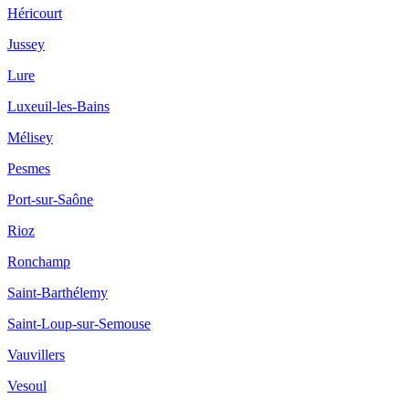
Héricourt
Jussey
Lure
Luxeuil-les-Bains
Mélisey
Pesmes
Port-sur-Saône
Rioz
Ronchamp
Saint-Barthélemy
Saint-Loup-sur-Semouse
Vauvillers
Vesoul