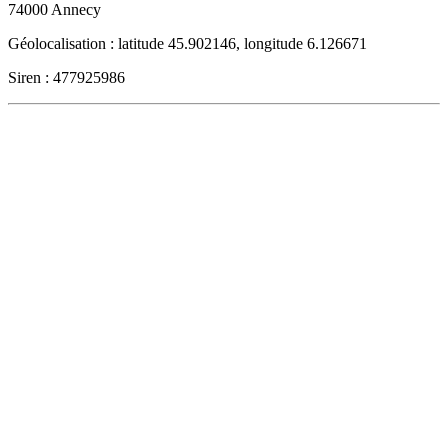
74000
Annecy
Géolocalisation : latitude 45.902146, longitude 6.126671
Siren : 477925986