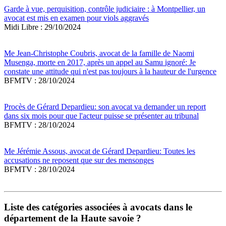
Garde à vue, perquisition, contrôle judiciaire : à Montpellier, un
avocat est mis en examen pour viols aggravés
Midi Libre : 29/10/2024
Me Jean-Christophe Coubris, avocat de la famille de Naomi
Musenga, morte en 2017, après un appel au Samu ignoré: Je
constate une attitude qui n'est pas toujours à la hauteur de l'urgence
BFMTV : 28/10/2024
Procès de Gérard Depardieu: son avocat va demander un report
dans six mois pour que l'acteur puisse se présenter au tribunal
BFMTV : 28/10/2024
Me Jérémie Assous, avocat de Gérard Depardieu: Toutes les
accusations ne reposent que sur des mensonges
BFMTV : 28/10/2024
Liste des catégories associées à avocats dans le
département de la Haute savoie ?