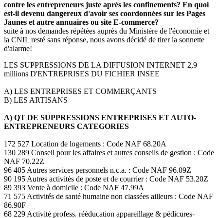
contre les entrepreneurs juste après les confinements? En quoi
est-il devenu dangereux d'avoir ses coordonnées sur les Pages
Jaunes et autre annuaires ou site E-commerce?
suite à nos demandes répétées auprès du Ministère de l'économie et
la CNIL resté sans réponse, nous avons décidé de tirer la sonnette
d'alarme!
LES SUPPRESSIONS DE LA DIFFUSION INTERNET 2,9
millions D'ENTREPRISES DU FICHIER INSEE
A) LES ENTREPRISES ET COMMERÇANTS
B) LES ARTISANS
A) QT DE SUPPRESSIONS ENTREPRISES ET AUTO-
ENTREPRENEURS CATEGORIES
172 527 Location de logements : Code NAF 68.20A
130 289 Conseil pour les affaires et autres conseils de gestion : Code
NAF 70.22Z
96 405 Autres services personnels n.c.a. : Code NAF 96.09Z
90 195 Autres activités de poste et de courrier : Code NAF 53.20Z
89 393 Vente à domicile : Code NAF 47.99A
71 575 Activités de santé humaine non classées ailleurs : Code NAF
86.90F
68 229 Activité profess. rééducation appareillage & pédicures-