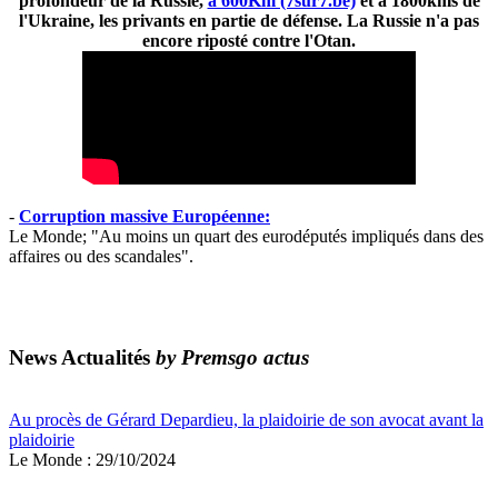
profondeur de la Russie,
à 600Km (7sur7.be)
et à 1800kms de
l'Ukraine, les privants en partie de défense. La Russie n'a pas
encore riposté contre l'Otan.
-
Corruption massive Européenne:
Le Monde; "Au moins un quart des eurodéputés impliqués dans des
affaires ou des scandales".
News Actualités
by Premsgo actus
Au procès de Gérard Depardieu, la plaidoirie de son avocat avant la
plaidoirie
Le Monde : 29/10/2024