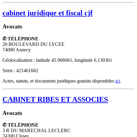
cabinet juridique et fiscal cjf
Avocats
✆ TÉLÉPHONE
20 BOULEVARD DU LYCEE
74000
Annecy
Géolocalisation : latitude 45.906061, longitude 6.130361
Siren : 421461682
Actes, statuts, et documents juridiques gratuits disponibles
ici
.
CABINET RIBES ET ASSOCIES
Avocats
✆ TÉLÉPHONE
3 R DU MARECHAL LECLERC
74300
Cluses