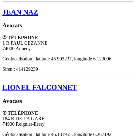
JEAN NAZ
Avocats
✆ TÉLÉPHONE
1 R PAUL CEZANNE
74000
Annecy
Géolocalisation : latitude 45.903237, longitude 6.123006
Siren : 414129239
LIONEL FALCONNET
Avocats
✆ TÉLÉPHONE
184 R DE LA GARE
74930
Reignier-Esery
Géolocalisation : latitude 46.131955, longitude 6.267192