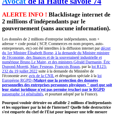
Avocat
de la Haute savoie 74
ALERTE INFO !
Blacklistage internet de
2 millions d'indépendants par le
gouvernement (sans aucune information).
Les données de 2 millions d'entreprise indépendantes, nom +
adresse + code postal ( SCP, Commerces en nom propres, auto-
entrepreneurs, etc) ont été interdites à la diffusion internet par
décret
du 1er Ministre Élisabeth Borne, à la demande du Ministre ministre
de l'économie, des finances et de la souveraineté industrielle et
numérique Bruno Le Maire, et des ministres Gérald Darmanin, Éric
Dupond-Moretti, Marc Fesneau, François Braun
, par la
loi R123-
232 du 19 juillet 2022
suite à la demande du Ministère de
l'économie avec
avis de la CNIL
et dérogation spéciale à la
loi
Européene RGPD (
Malgré que la protection des données
personnelles des entreprises personnes physiques " quel que soit
leur statut juridique n'est pas permise (exclue) par le RGPD
paragraphe 14 généralités
, et pourtant adopté par la France).
Pourquoi vouloir détruire ou affaiblir 2 millions d'indépendants
et les supprimer par la loi de l'internet? Quelle folie destructrice
s'est emparée du chef de l'État pour imposer une telle mesure