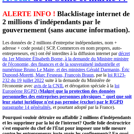
ALERTE INFO !
Blacklistage internet de
2 millions d'indépendants par le
gouvernement (sans aucune information).
Les données de 2 millions d'entreprise indépendantes, nom +
adresse + code postal ( SCP, Commerces en nom propres, auto-
entrepreneurs, etc) ont été interdites à la diffusion internet par
décret
du 1er Ministre Élisabeth Borne, à la demande du Ministre ministre
de l'économie, des finances et de la souveraineté industrielle et
numérique Bruno Le Maire, et des ministres Gérald Darmanin, Éric
Dupond-Moretti, Marc Fesneau, François Braun
, par la
loi R123-
232 du 19 juillet 2022
suite à la demande du Ministère de
l'économie avec
avis de la CNIL
et dérogation spéciale à la
loi
Européene RGPD (
Malgré que la protection des données
personnelles des entreprises personnes physiques " quel que soit
leur statut juridique n'est pas permise (exclue) par le RGPD
paragraphe 14 généralités
, et pourtant adopté par la France).
Pourquoi vouloir détruire ou affaiblir 2 millions d'indépendants
et les supprimer par la loi de l'internet? Quelle folie destructrice
s'est emparée du chef de l'État pour imposer une telle mesure
contre les entrepreneurs juste après les confinements? En quoi