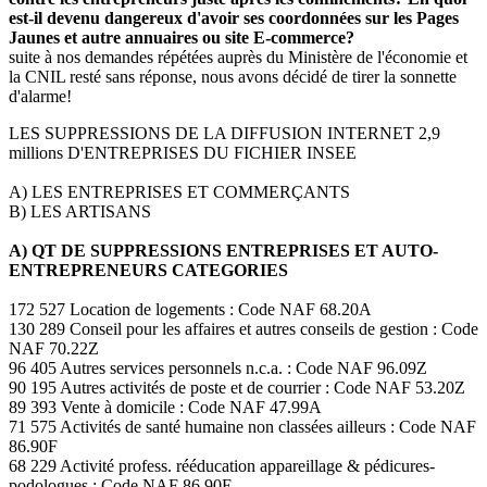
est-il devenu dangereux d'avoir ses coordonnées sur les Pages
Jaunes et autre annuaires ou site E-commerce?
suite à nos demandes répétées auprès du Ministère de l'économie et
la CNIL resté sans réponse, nous avons décidé de tirer la sonnette
d'alarme!
LES SUPPRESSIONS DE LA DIFFUSION INTERNET 2,9
millions D'ENTREPRISES DU FICHIER INSEE
A) LES ENTREPRISES ET COMMERÇANTS
B) LES ARTISANS
A) QT DE SUPPRESSIONS ENTREPRISES ET AUTO-
ENTREPRENEURS CATEGORIES
172 527 Location de logements : Code NAF 68.20A
130 289 Conseil pour les affaires et autres conseils de gestion : Code
NAF 70.22Z
96 405 Autres services personnels n.c.a. : Code NAF 96.09Z
90 195 Autres activités de poste et de courrier : Code NAF 53.20Z
89 393 Vente à domicile : Code NAF 47.99A
71 575 Activités de santé humaine non classées ailleurs : Code NAF
86.90F
68 229 Activité profess. rééducation appareillage & pédicures-
podologues : Code NAF 86.90E