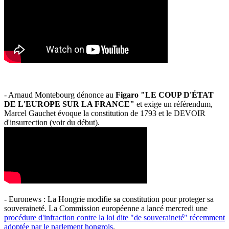
- Arnaud Montebourg dénonce au
Figaro "LE COUP D'ÉTAT
DE L'EUROPE SUR LA FRANCE"
et exige un référendum,
Marcel Gauchet évoque la constitution de 1793 et le DEVOIR
d'insurrection (voir du début).
- Euronews : La Hongrie modifie sa constitution pour proteger sa
souveraineté. La Commission européenne a lancé mercredi une
procédure d'infraction contre la loi dite "de souveraineté" récemment
adoptée par le parlement hongrois
.