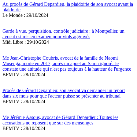
Au procès de Gérard Depardieu, la plaidoirie de son avocat avant la
plaidoirie
Le Monde : 29/10/2024
Garde à vue, perquisition, contrôle judiciaire : à Montpellier, un
avocat est mis en examen pour viols aggravés
Midi Libre : 29/10/2024
Me Jean-Christophe Coubris, avocat de la famille de Naomi
Musenga, morte en 2017, après un appel au Samu ignoré: Je
constate une attitude qui n'est pas toujours à la hauteur de l'urgence
BFMTV : 28/10/2024
Procès de Gérard Depardieu: son avocat va demander un report
dans six mois pour que l'acteur puisse se présenter au tribunal
BFMTV : 28/10/2024
Me Jérémie Assous, avocat de Gérard Depardieu: Toutes les
accusations ne reposent que sur des mensonges
BFMTV : 28/10/2024