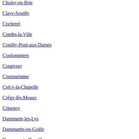
Choisy-en-Brie
Claye-Souilly
Cocherel
Combs-la-Ville
Couilly-Pont-aux-Dames
Coulommiers
Coupvray
Courquetaine
Crécy-la-Chapelle
Crégy-lès-Meaux
Crisenoy
Dammarie-les-Lys
Dammartin-en-Goële