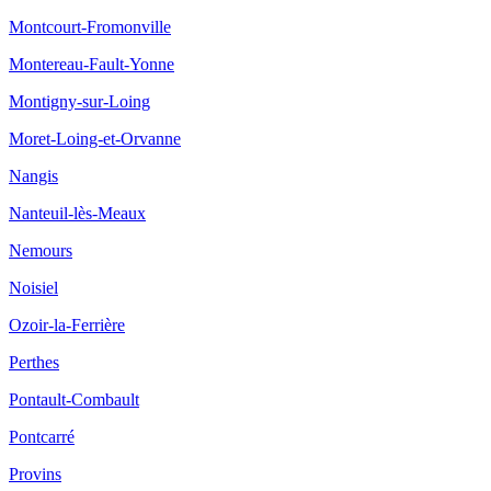
Montcourt-Fromonville
Montereau-Fault-Yonne
Montigny-sur-Loing
Moret-Loing-et-Orvanne
Nangis
Nanteuil-lès-Meaux
Nemours
Noisiel
Ozoir-la-Ferrière
Perthes
Pontault-Combault
Pontcarré
Provins