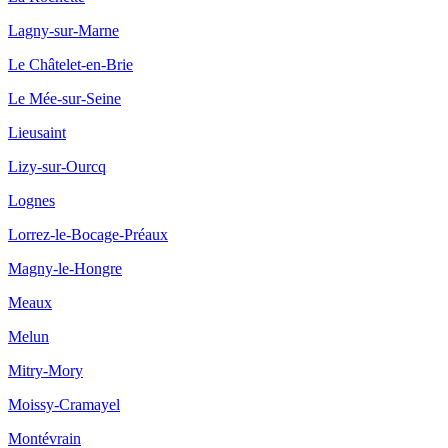
Lagny-sur-Marne
Le Châtelet-en-Brie
Le Mée-sur-Seine
Lieusaint
Lizy-sur-Ourcq
Lognes
Lorrez-le-Bocage-Préaux
Magny-le-Hongre
Meaux
Melun
Mitry-Mory
Moissy-Cramayel
Montévrain