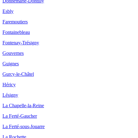
Donnemarie-Dontilly
Esbly
Faremoutiers
Fontainebleau
Fontenay-Trésigny
Gouvernes
Guignes
Gurcy-le-Châtel
Héricy
Lésigny
La Chapelle-la-Reine
La Ferté-Gaucher
La Ferté-sous-Jouarre
La Rochette