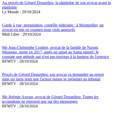
Au procès de Gérard Depardieu, la plaidoirie de son avocat avant la
plaidoirie
Le Monde : 29/10/2024
Garde à vue, perquisition, contrôle judiciaire : à Montpellier, un
avocat est mis en examen pour viols aggravés
Midi Libre : 29/10/2024
Me Jean-Christophe Coubris, avocat de la famille de Naomi
Musenga, morte en 2017, après un appel au Samu ignoré: Je
constate une attitude qui n'est pas toujours à la hauteur de l'urgence
BFMTV : 28/10/2024
Procès de Gérard Depardieu: son avocat va demander un report
dans six mois pour que l'acteur puisse se présenter au tribunal
BFMTV : 28/10/2024
Me Jérémie Assous, avocat de Gérard Depardieu: Toutes les
accusations ne reposent que sur des mensonges
BFMTV : 28/10/2024