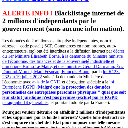
ALERTE INFO !
Blacklistage internet de
2 millions d'indépendants par le
gouvernement (sans aucune information).
Les données de 2 millions d'entreprise indépendantes, nom +
adresse + code postal ( SCP, Commerces en nom propres, auto-
entrepreneurs, etc) ont été interdites à la diffusion internet par
décret
du 1er Ministre Élisabeth Borne, à la demande du Ministre ministre
de l'économie, des finances et de la souveraineté industrielle et
numérique Bruno Le Maire, et des ministres Gérald Darmanin, Éric
Dupond-Moretti, Marc Fesneau, François Braun
, par la
loi R123-
232 du 19 juillet 2022
suite à la demande du Ministère de
l'économie avec
avis de la CNIL
et dérogation spéciale à la
loi
Européene RGPD (
Malgré que la protection des données
personnelles des entreprises personnes physiques " quel que soit
leur statut juridique n'est pas permise (exclue) par le RGPD
paragraphe 14 généralités
, et pourtant adopté par la France).
Pourquoi vouloir détruire ou affaiblir 2 millions d'indépendants
et les supprimer par la loi de l'internet? Quelle folie destructrice
s'est emparée du chef de l'État pour imposer une telle mesure
contre les entrepreneurs juste après les confinements? En quoi