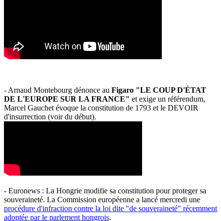
- Arnaud Montebourg dénonce au
Figaro "LE COUP D'ÉTAT
DE L'EUROPE SUR LA FRANCE"
et exige un référendum,
Marcel Gauchet évoque la constitution de 1793 et le DEVOIR
d'insurrection (voir du début).
- Euronews : La Hongrie modifie sa constitution pour proteger sa
souveraineté. La Commission européenne a lancé mercredi une
procédure d'infraction contre la loi dite "de souveraineté" récemment
adoptée par le parlement hongrois
.