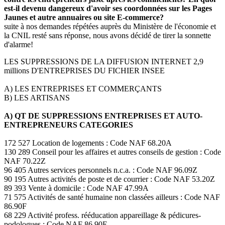
est-il devenu dangereux d'avoir ses coordonnées sur les Pages
Jaunes et autre annuaires ou site E-commerce?
suite à nos demandes répétées auprès du Ministère de l'économie et
la CNIL resté sans réponse, nous avons décidé de tirer la sonnette
d'alarme!
LES SUPPRESSIONS DE LA DIFFUSION INTERNET 2,9
millions D'ENTREPRISES DU FICHIER INSEE
A) LES ENTREPRISES ET COMMERÇANTS
B) LES ARTISANS
A) QT DE SUPPRESSIONS ENTREPRISES ET AUTO-
ENTREPRENEURS CATEGORIES
172 527 Location de logements : Code NAF 68.20A
130 289 Conseil pour les affaires et autres conseils de gestion : Code
NAF 70.22Z
96 405 Autres services personnels n.c.a. : Code NAF 96.09Z
90 195 Autres activités de poste et de courrier : Code NAF 53.20Z
89 393 Vente à domicile : Code NAF 47.99A
71 575 Activités de santé humaine non classées ailleurs : Code NAF
86.90F
68 229 Activité profess. rééducation appareillage & pédicures-
podologues : Code NAF 86.90E