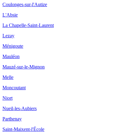
Coulonges-sur-l'Autize
L'Absie
La Chapelle-Saint-Laurent
Lezay
Ménigoute
Mauléon
Mauzé-sur-le-Mignon
Melle
Moncoutant
Niort
Nueil-les-Aubiers
Parthenay
Saint-Maixent-l'École