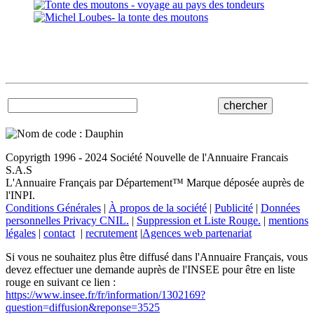
Copyrigth 1996 - 2024 Société Nouvelle de l'Annuaire Francais
S.A.S
L'Annuaire Français par Département™ Marque déposée auprès de
l'INPI.
Conditions Générales
|
À propos de la société
|
Publicité
|
Données
personnelles Privacy CNIL.
|
Suppression et Liste Rouge.
|
mentions
légales
|
contact
|
recrutement
|
Agences web partenariat
Si vous ne souhaitez plus être diffusé dans l'Annuaire Français, vous
devez effectuer une demande auprès de l'INSEE pour être en liste
rouge en suivant ce lien :
https://www.insee.fr/fr/information/1302169?
question=diffusion&reponse=3525