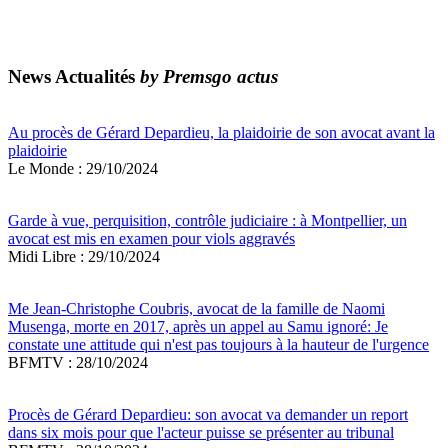
News Actualités
by Premsgo actus
Au procès de Gérard Depardieu, la plaidoirie de son avocat avant la
plaidoirie
Le Monde : 29/10/2024
Garde à vue, perquisition, contrôle judiciaire : à Montpellier, un
avocat est mis en examen pour viols aggravés
Midi Libre : 29/10/2024
Me Jean-Christophe Coubris, avocat de la famille de Naomi
Musenga, morte en 2017, après un appel au Samu ignoré: Je
constate une attitude qui n'est pas toujours à la hauteur de l'urgence
BFMTV : 28/10/2024
Procès de Gérard Depardieu: son avocat va demander un report
dans six mois pour que l'acteur puisse se présenter au tribunal