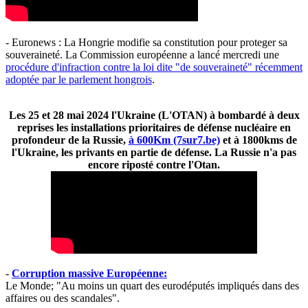
- Euronews : La Hongrie modifie sa constitution pour proteger sa
souveraineté. La Commission européenne a lancé mercredi une
procédure d'infraction contre la loi dite "de souveraineté" récemment
adoptée par le parlement hongrois
.
Les 25 et 28 mai 2024 l'Ukraine (L'OTAN) à bombardé à deux
reprises les installations prioritaires de défense nucléaire en
profondeur de la Russie,
à 600Km (7sur7.be)
et à 1800kms de
l'Ukraine, les privants en partie de défense. La Russie n'a pas
encore riposté contre l'Otan.
-
Corruption massive Européenne:
Le Monde; "Au moins un quart des eurodéputés impliqués dans des
affaires ou des scandales".