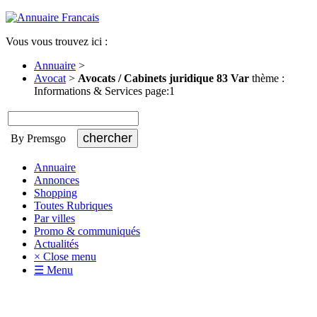
Vous vous trouvez ici :
Annuaire
>
Avocat
>
Avocats / Cabinets juridique 83 Var
thème :
Informations & Services page:1
By Premsgo
Annuaire
Annonces
Shopping
Toutes Rubriques
Par villes
Promo & communiqués
Actualités
× Close menu
☰ Menu