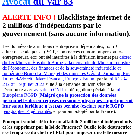
Avocat
du Var 83
ALERTE INFO !
Blacklistage internet de
2 millions d'indépendants par le
gouvernement (sans aucune information).
Les données de 2 millions d'entreprise indépendantes, nom +
adresse + code postal ( SCP, Commerces en nom propres, auto-
entrepreneurs, etc) ont été interdites à la diffusion internet par
décret
du 1er Ministre Élisabeth Borne, à la demande du Ministre ministre
de l'économie, des finances et de la souveraineté industrielle et
numérique Bruno Le Maire, et des ministres Gérald Darmanin, Éric
Dupond-Moretti, Marc Fesneau, François Braun
, par la
loi R123-
232 du 19 juillet 2022
suite à la demande du Ministère de
l'économie avec
avis de la CNIL
et dérogation spéciale à la
loi
Européene RGPD (
Malgré que la protection des données
personnelles des entreprises personnes physiques " quel que soit
leur statut juridique n'est pas permise (exclue) par le RGPD
paragraphe 14 généralités
, et pourtant adopté par la France).
Pourquoi vouloir détruire ou affaiblir 2 millions d'indépendants
et les supprimer par la loi de l'internet? Quelle folie destructrice
s'est emparée du chef de l'État pour imposer une telle mesure