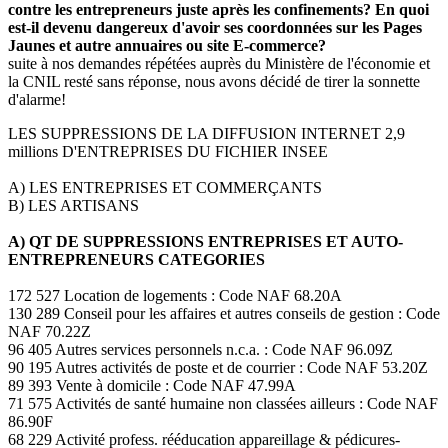
contre les entrepreneurs juste après les confinements? En quoi
est-il devenu dangereux d'avoir ses coordonnées sur les Pages
Jaunes et autre annuaires ou site E-commerce?
suite à nos demandes répétées auprès du Ministère de l'économie et
la CNIL resté sans réponse, nous avons décidé de tirer la sonnette
d'alarme!
LES SUPPRESSIONS DE LA DIFFUSION INTERNET 2,9
millions D'ENTREPRISES DU FICHIER INSEE
A) LES ENTREPRISES ET COMMERÇANTS
B) LES ARTISANS
A) QT DE SUPPRESSIONS ENTREPRISES ET AUTO-
ENTREPRENEURS CATEGORIES
172 527 Location de logements : Code NAF 68.20A
130 289 Conseil pour les affaires et autres conseils de gestion : Code
NAF 70.22Z
96 405 Autres services personnels n.c.a. : Code NAF 96.09Z
90 195 Autres activités de poste et de courrier : Code NAF 53.20Z
89 393 Vente à domicile : Code NAF 47.99A
71 575 Activités de santé humaine non classées ailleurs : Code NAF
86.90F
68 229 Activité profess. rééducation appareillage & pédicures-