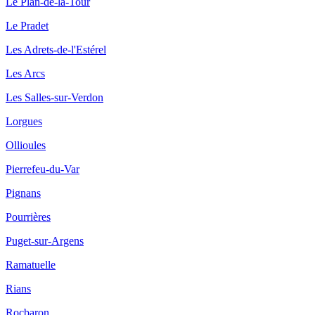
Le Plan-de-la-Tour
Le Pradet
Les Adrets-de-l'Estérel
Les Arcs
Les Salles-sur-Verdon
Lorgues
Ollioules
Pierrefeu-du-Var
Pignans
Pourrières
Puget-sur-Argens
Ramatuelle
Rians
Rocbaron