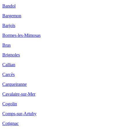
Bandol
Bargemon
Barjols
Bormes-les-Mimosas
Bras
Brignoles
Callian
Carcès
Carqueiranne
Cavalaire-sur-Mer
Cogolin
Comps-sur-Artuby
Cotignac