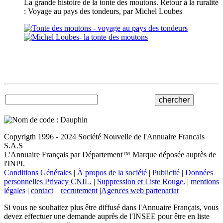
La grande histoire de la tonte des moutons. Retour à la ruralité
: Voyage au pays des tondeurs, par Michel Loubes
Copyrigth 1996 - 2024 Société Nouvelle de l'Annuaire Francais
S.A.S
L'Annuaire Français par Département™ Marque déposée auprès de
l'INPI.
Conditions Générales
|
À propos de la société
|
Publicité
|
Données
personnelles Privacy CNIL.
|
Suppression et Liste Rouge.
|
mentions
légales
|
contact
|
recrutement
|
Agences web partenariat
Si vous ne souhaitez plus être diffusé dans l'Annuaire Français, vous
devez effectuer une demande auprès de l'INSEE pour être en liste