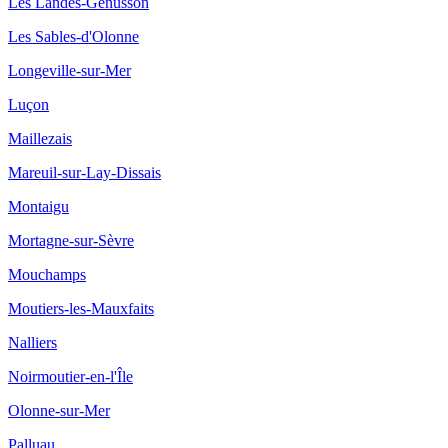
Les Landes-Genusson
Les Sables-d'Olonne
Longeville-sur-Mer
Luçon
Maillezais
Mareuil-sur-Lay-Dissais
Montaigu
Mortagne-sur-Sèvre
Mouchamps
Moutiers-les-Mauxfaits
Nalliers
Noirmoutier-en-l'Île
Olonne-sur-Mer
Palluau