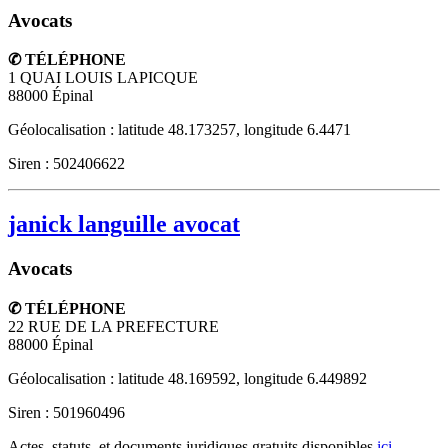
Avocats
✆ TÉLÉPHONE
1 QUAI LOUIS LAPICQUE
88000
Épinal
Géolocalisation : latitude 48.173257, longitude 6.4471
Siren : 502406622
janick languille avocat
Avocats
✆ TÉLÉPHONE
22 RUE DE LA PREFECTURE
88000
Épinal
Géolocalisation : latitude 48.169592, longitude 6.449892
Siren : 501960496
Actes, statuts, et documents juridiques gratuits disponibles
ici
.