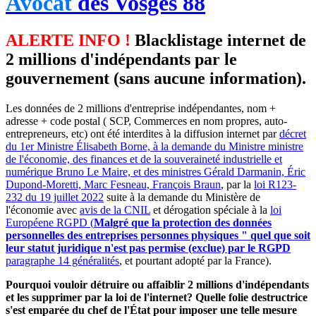
Avocat
des Vosges 88
ALERTE INFO !
Blacklistage internet de
2 millions d'indépendants par le
gouvernement (sans aucune information).
Les données de 2 millions d'entreprise indépendantes, nom +
adresse + code postal ( SCP, Commerces en nom propres, auto-
entrepreneurs, etc) ont été interdites à la diffusion internet par
décret
du 1er Ministre Élisabeth Borne, à la demande du Ministre ministre
de l'économie, des finances et de la souveraineté industrielle et
numérique Bruno Le Maire, et des ministres Gérald Darmanin, Éric
Dupond-Moretti, Marc Fesneau, François Braun
, par la
loi R123-
232 du 19 juillet 2022
suite à la demande du Ministère de
l'économie avec
avis de la CNIL
et dérogation spéciale à la
loi
Européene RGPD (
Malgré que la protection des données
personnelles des entreprises personnes physiques " quel que soit
leur statut juridique n'est pas permise (exclue) par le RGPD
paragraphe 14 généralités
, et pourtant adopté par la France).
Pourquoi vouloir détruire ou affaiblir 2 millions d'indépendants
et les supprimer par la loi de l'internet? Quelle folie destructrice
s'est emparée du chef de l'État pour imposer une telle mesure