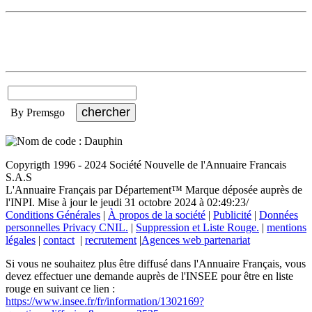
By Premsgo
Copyrigth 1996 - 2024 Société Nouvelle de l'Annuaire Francais
S.A.S
L'Annuaire Français par Département™ Marque déposée auprès de
l'INPI. Mise à jour le jeudi 31 octobre 2024 à 02:49:23/
Conditions Générales
|
À propos de la société
|
Publicité
|
Données
personnelles Privacy CNIL.
|
Suppression et Liste Rouge.
|
mentions
légales
|
contact
|
recrutement
|
Agences web partenariat
Si vous ne souhaitez plus être diffusé dans l'Annuaire Français, vous
devez effectuer une demande auprès de l'INSEE pour être en liste
rouge en suivant ce lien :
https://www.insee.fr/fr/information/1302169?