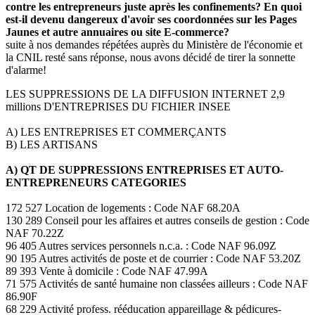
contre les entrepreneurs juste après les confinements? En quoi
est-il devenu dangereux d'avoir ses coordonnées sur les Pages
Jaunes et autre annuaires ou site E-commerce?
suite à nos demandes répétées auprès du Ministère de l'économie et
la CNIL resté sans réponse, nous avons décidé de tirer la sonnette
d'alarme!
LES SUPPRESSIONS DE LA DIFFUSION INTERNET 2,9
millions D'ENTREPRISES DU FICHIER INSEE
A) LES ENTREPRISES ET COMMERÇANTS
B) LES ARTISANS
A) QT DE SUPPRESSIONS ENTREPRISES ET AUTO-
ENTREPRENEURS CATEGORIES
172 527 Location de logements : Code NAF 68.20A
130 289 Conseil pour les affaires et autres conseils de gestion : Code
NAF 70.22Z
96 405 Autres services personnels n.c.a. : Code NAF 96.09Z
90 195 Autres activités de poste et de courrier : Code NAF 53.20Z
89 393 Vente à domicile : Code NAF 47.99A
71 575 Activités de santé humaine non classées ailleurs : Code NAF
86.90F
68 229 Activité profess. rééducation appareillage & pédicures-