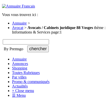
Vous vous trouvez ici :
Annuaire
>
Avocat
>
Avocats / Cabinets juridique 88 Vosges
thème :
Informations & Services page:1
By Premsgo
Annuaire
Annonces
Shopping
Toutes Rubriques
Par villes
Promo & communiqués
Actualités
× Close menu
☰ Menu