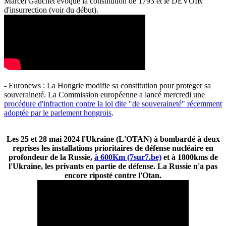
Marcel Gauchet évoque la constitution de 1793 et le DEVOIR
d'insurrection (voir du début).
- Euronews : La Hongrie modifie sa constitution pour proteger sa
souveraineté. La Commission européenne a lancé mercredi une
procédure d'infraction contre la loi dite "de souveraineté" récemment
adoptée par le parlement hongrois
.
Les 25 et 28 mai 2024 l'Ukraine (L'OTAN) à bombardé à deux
reprises les installations prioritaires de défense nucléaire en
profondeur de la Russie,
à 600Km (7sur7.be)
et à 1800kms de
l'Ukraine, les privants en partie de défense. La Russie n'a pas
encore riposté contre l'Otan.