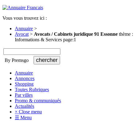
Vous vous trouvez ici :
Annuaire
>
Avocat
>
Avocats / Cabinets juridique 91 Essonne
thème :
Informations & Services page:1
By Premsgo
Annuaire
Annonces
Shopping
Toutes Rubriques
Par villes
Promo & communiqués
Actualités
× Close menu
☰ Menu