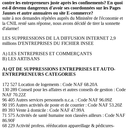
contre les entrepreneurs juste après les confinements? En quoi
est-il devenu dangereux d'avoir ses coordonnées sur les Pages
Jaunes et autre annuaires ou site E-commerce?
suite à nos demandes répétées auprès du Ministère de l'économie et
la CNIL resté sans réponse, nous avons décidé de tirer la sonnette
d'alarme!
LES SUPPRESSIONS DE LA DIFFUSION INTERNET 2,9
millions D'ENTREPRISES DU FICHIER INSEE
A) LES ENTREPRISES ET COMMERÇANTS
B) LES ARTISANS
A) QT DE SUPPRESSIONS ENTREPRISES ET AUTO-
ENTREPRENEURS CATEGORIES
172 527 Location de logements : Code NAF 68.20A
130 289 Conseil pour les affaires et autres conseils de gestion : Code
NAF 70.22Z
96 405 Autres services personnels n.c.a. : Code NAF 96.09Z
90 195 Autres activités de poste et de courrier : Code NAF 53.20Z
89 393 Vente à domicile : Code NAF 47.99A
71 575 Activités de santé humaine non classées ailleurs : Code NAF
86.90F
68 229 Activité profess. rééducation appareillage & pédicures-