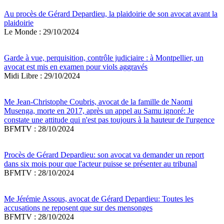
Au procès de Gérard Depardieu, la plaidoirie de son avocat avant la
plaidoirie
Le Monde : 29/10/2024
Garde à vue, perquisition, contrôle judiciaire : à Montpellier, un
avocat est mis en examen pour viols aggravés
Midi Libre : 29/10/2024
Me Jean-Christophe Coubris, avocat de la famille de Naomi
Musenga, morte en 2017, après un appel au Samu ignoré: Je
constate une attitude qui n'est pas toujours à la hauteur de l'urgence
BFMTV : 28/10/2024
Procès de Gérard Depardieu: son avocat va demander un report
dans six mois pour que l'acteur puisse se présenter au tribunal
BFMTV : 28/10/2024
Me Jérémie Assous, avocat de Gérard Depardieu: Toutes les
accusations ne reposent que sur des mensonges
BFMTV : 28/10/2024