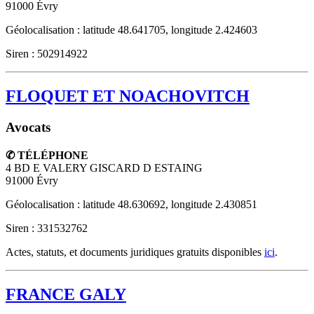
91000
Évry
Géolocalisation : latitude 48.641705, longitude 2.424603
Siren : 502914922
FLOQUET ET NOACHOVITCH
Avocats
✆ TÉLÉPHONE
4 BD E VALERY GISCARD D ESTAING
91000
Évry
Géolocalisation : latitude 48.630692, longitude 2.430851
Siren : 331532762
Actes, statuts, et documents juridiques gratuits disponibles
ici
.
FRANCE GALY