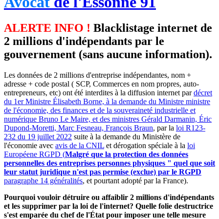
Avocat
de l'Essonne 91
ALERTE INFO !
Blacklistage internet de
2 millions d'indépendants par le
gouvernement (sans aucune information).
Les données de 2 millions d'entreprise indépendantes, nom +
adresse + code postal ( SCP, Commerces en nom propres, auto-
entrepreneurs, etc) ont été interdites à la diffusion internet par
décret
du 1er Ministre Élisabeth Borne, à la demande du Ministre ministre
de l'économie, des finances et de la souveraineté industrielle et
numérique Bruno Le Maire, et des ministres Gérald Darmanin, Éric
Dupond-Moretti, Marc Fesneau, François Braun
, par la
loi R123-
232 du 19 juillet 2022
suite à la demande du Ministère de
l'économie avec
avis de la CNIL
et dérogation spéciale à la
loi
Européene RGPD (
Malgré que la protection des données
personnelles des entreprises personnes physiques " quel que soit
leur statut juridique n'est pas permise (exclue) par le RGPD
paragraphe 14 généralités
, et pourtant adopté par la France).
Pourquoi vouloir détruire ou affaiblir 2 millions d'indépendants
et les supprimer par la loi de l'internet? Quelle folie destructrice
s'est emparée du chef de l'État pour imposer une telle mesure