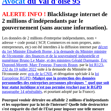
Avocat
du Val d'oise 95
ALERTE INFO !
Blacklistage internet de
2 millions d'indépendants par le
gouvernement (sans aucune information).
Les données de 2 millions d'entreprise indépendantes, nom +
adresse + code postal ( SCP, Commerces en nom propres, auto-
entrepreneurs, etc) ont été interdites à la diffusion internet par
décret
du 1er Ministre Élisabeth Borne, à la demande du Ministre ministre
de l'économie, des finances et de la souveraineté industrielle et
numérique Bruno Le Maire, et des ministres Gérald Darmanin, Éric
Dupond-Moretti, Marc Fesneau, François Braun
, par la
loi R123-
232 du 19 juillet 2022
suite à la demande du Ministère de
l'économie avec
avis de la CNIL
et dérogation spéciale à la
loi
Européene RGPD (
Malgré que la protection des données
personnelles des entreprises personnes physiques " quel que soit
leur statut juridique n'est pas permise (exclue) par le RGPD
paragraphe 14 généralités
, et pourtant adopté par la France).
Pourquoi vouloir détruire ou affaiblir 2 millions d'indépendants
et les supprimer par la loi de l'internet? Quelle folie destructrice
s'est emparée du chef de l'État pour imposer une telle mesure