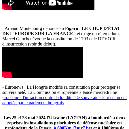
- Arnaud Montebourg dénonce au
Figaro "LE COUP D'ÉTAT
DE L'EUROPE SUR LA FRANCE"
et exige un référendum,
Marcel Gauchet évoque la constitution de 1793 et le DEVOIR
d'insurrection (voir du début).
- Euronews : La Hongrie modifie sa constitution pour proteger sa
souveraineté. La Commission européenne a lancé mercredi une
procédure d'infraction contre la loi dite "de souveraineté" récemment
adoptée par le parlement hongrois
.
Les 25 et 28 mai 2024 l'Ukraine (L'OTAN) à bombardé à deux
reprises les installations prioritaires de défense nucléaire en
profondeur de la Russie,
à 600Km (7sur7.be)
et à 1800kms de