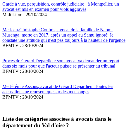
Garde à vue, perquisition, contrôle judiciaire : à Montpellier, un
avocat est mis en examen pour viols aggravés
Midi Libre : 29/10/2024
Me Jean-Christophe Coubris, avocat de la famille de Naomi
Musenga, morte en 2017, après un appel au Samu ignoré: Je
constate une attitude qui n'est pas toujours à la hauteur de l'urgence
BFMTV : 28/10/2024
Procès de Gérard Depardieu: son avocat va demander un report
dans six mois pour que l'acteur puisse se présenter au tribunal
BFMTV : 28/10/2024
Me Jérémie Assous, avocat de Gérard Depardieu: Toutes les
accusations ne reposent que sur des mensonges
BFMTV : 28/10/2024
Liste des catégories associées à avocats dans le
département du Val d'oise ?