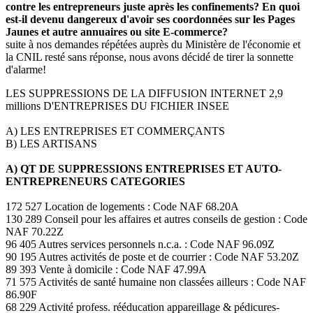
contre les entrepreneurs juste après les confinements? En quoi
est-il devenu dangereux d'avoir ses coordonnées sur les Pages
Jaunes et autre annuaires ou site E-commerce?
suite à nos demandes répétées auprès du Ministère de l'économie et
la CNIL resté sans réponse, nous avons décidé de tirer la sonnette
d'alarme!
LES SUPPRESSIONS DE LA DIFFUSION INTERNET 2,9
millions D'ENTREPRISES DU FICHIER INSEE
A) LES ENTREPRISES ET COMMERÇANTS
B) LES ARTISANS
A) QT DE SUPPRESSIONS ENTREPRISES ET AUTO-
ENTREPRENEURS CATEGORIES
172 527 Location de logements : Code NAF 68.20A
130 289 Conseil pour les affaires et autres conseils de gestion : Code
NAF 70.22Z
96 405 Autres services personnels n.c.a. : Code NAF 96.09Z
90 195 Autres activités de poste et de courrier : Code NAF 53.20Z
89 393 Vente à domicile : Code NAF 47.99A
71 575 Activités de santé humaine non classées ailleurs : Code NAF
86.90F
68 229 Activité profess. rééducation appareillage & pédicures-