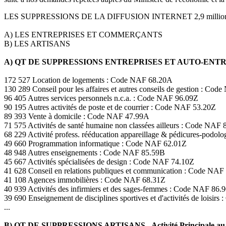
LES SUPPRESSIONS DE LA DIFFUSION INTERNET 2,9 milli
A) LES ENTREPRISES ET COMMERÇANTS
B) LES ARTISANS
A) QT DE SUPPRESSIONS ENTREPRISES ET AUTO-EN
172 527 Location de logements : Code NAF 68.20A
130 289 Conseil pour les affaires et autres conseils de gestion : Co
96 405 Autres services personnels n.c.a. : Code NAF 96.09Z
90 195 Autres activités de poste et de courrier : Code NAF 53.20Z
89 393 Vente à domicile : Code NAF 47.99A
71 575 Activités de santé humaine non classées ailleurs : Code NAF 
68 229 Activité profess. rééducation appareillage & pédicures-podo
49 660 Programmation informatique : Code NAF 62.01Z
48 948 Autres enseignements : Code NAF 85.59B
45 667 Activités spécialisées de design : Code NAF 74.10Z
41 628 Conseil en relations publiques et communication : Code NAF
41 108 Agences immobilières : Code NAF 68.31Z
40 939 Activités des infirmiers et des sages-femmes : Code NAF 86.
39 690 Enseignement de disciplines sportives et d'activités de loisir
...
B) QT DE SUPPRESSIONS ARTISANS - Activité Principale au 