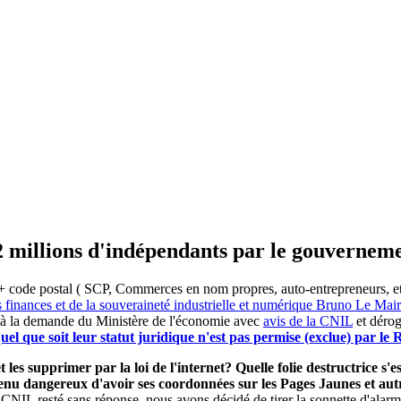
2 millions d'indépendants par le gouvernem
 code postal ( SCP, Commerces en nom propres, auto-entrepreneurs, etc) 
s finances et de la souveraineté industrielle et numérique Bruno Le Ma
 à la demande du Ministère de l'économie avec
avis de la CNIL
et dérog
el que soit leur statut juridique n'est pas permise (exclue) par l
 les supprimer par la loi de l'internet? Quelle folie destructrice s
evenu dangereux d'avoir ses coordonnées sur les Pages Jaunes et a
 CNIL resté sans réponse, nous avons décidé de tirer la sonnette d'alarm