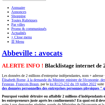
Annuaire
Annonces
Shopping
Toutes Rubriques
Par villes
Promo & communiqués
Actualités
× Close menu
☰ Menu
Abbeville : avocats
ALERTE INFO !
Blacklistage internet de 
Les données de 2 millions d'entreprise indépendantes, nom + adresse +
Élisabeth Borne, à la demande du Ministre ministre de l'économie, de
Fesneau, François Braun
, par la
loi R123-232 du 19 juillet 2022
suite
des données personnelles des entreprises personnes physiques " qu
Pourquoi vouloir détruire ou affaiblir 2 millions d'indépendants et
les entrepreneurs juste après les confinements? En quoi est-il d
suite à nos demandes répétées auprès du Ministère de l'économie et la