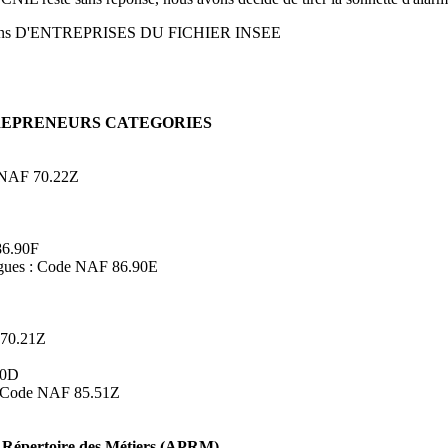
ons D'ENTREPRISES DU FICHIER INSEE
TREPRENEURS CATEGORIES
de NAF 70.22Z
86.90F
logues : Code NAF 86.90E
 70.21Z
90D
s : Code NAF 85.51Z
Répertoire des Métiers (APRM)