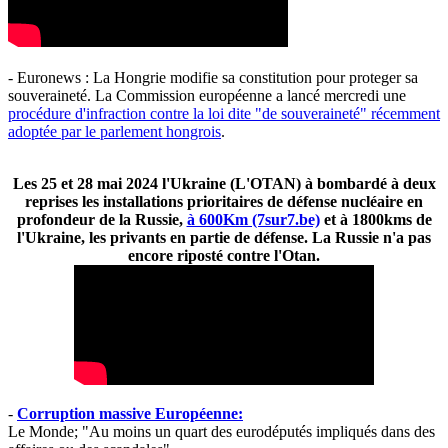
- Euronews : La Hongrie modifie sa constitution pour proteger sa
souveraineté. La Commission européenne a lancé mercredi une
procédure d'infraction contre la loi dite "de souveraineté" récemment
adoptée par le parlement hongrois
.
Les 25 et 28 mai 2024 l'Ukraine (L'OTAN) à bombardé à deux
reprises les installations prioritaires de défense nucléaire en
profondeur de la Russie,
à 600Km (7sur7.be)
et à 1800kms de
l'Ukraine, les privants en partie de défense. La Russie n'a pas
encore riposté contre l'Otan.
-
Corruption massive Européenne:
Le Monde; "Au moins un quart des eurodéputés impliqués dans des