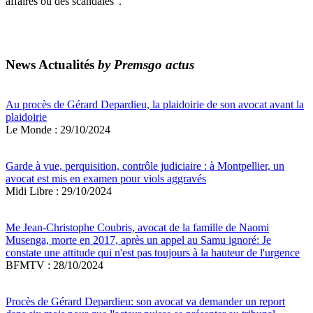
affaires ou des scandales".
News Actualités
by Premsgo actus
Au procès de Gérard Depardieu, la plaidoirie de son avocat avant la
plaidoirie
Le Monde : 29/10/2024
Garde à vue, perquisition, contrôle judiciaire : à Montpellier, un
avocat est mis en examen pour viols aggravés
Midi Libre : 29/10/2024
Me Jean-Christophe Coubris, avocat de la famille de Naomi
Musenga, morte en 2017, après un appel au Samu ignoré: Je
constate une attitude qui n'est pas toujours à la hauteur de l'urgence
BFMTV : 28/10/2024
Procès de Gérard Depardieu: son avocat va demander un report