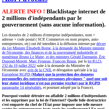
ALERTE INFO !
Blacklistage internet de
2 millions d'indépendants par le
gouvernement (sans aucune information).
Les données de 2 millions d'entreprise indépendantes, nom +
adresse + code postal ( SCP, Commerces en nom propres, auto-
entrepreneurs, etc) ont été interdites à la diffusion internet par
décret
du 1er Ministre Élisabeth Borne, à la demande du Ministre ministre
de l'économie, des finances et de la souveraineté industrielle et
numérique Bruno Le Maire, et des ministres Gérald Darmanin, Éric
Dupond-Moretti, Marc Fesneau, François Braun
, par la
loi R123-
232 du 19 juillet 2022
suite à la demande du Ministère de
l'économie avec
avis de la CNIL
et dérogation spéciale à la
loi
Européene RGPD (
Malgré que la protection des données
personnelles des entreprises personnes physiques " quel que soit
leur statut juridique n'est pas permise (exclue) par le RGPD
paragraphe 14 généralités
, et pourtant adopté par la France).
Pourquoi vouloir détruire ou affaiblir 2 millions d'indépendants
et les supprimer par la loi de l'internet? Quelle folie destructrice
s'est emparée du chef de l'État pour imposer une telle mesure
contre les entrepreneurs juste après les confinements? En quoi