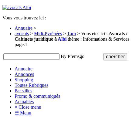
Vous vous trouvez ici :
Annuaire
>
avocats
>
Midi-Pyrénées
>
Tarn
> Vous etes ici :
Avocats /
Cabinets juridique à
Albi
thème : Informations & Services
page:1
By Premsgo
Annuaire
Annonces
Shopping
Toutes Rubriques
Par villes
Promo & communiqués
Actualités
× Close menu
☰ Menu