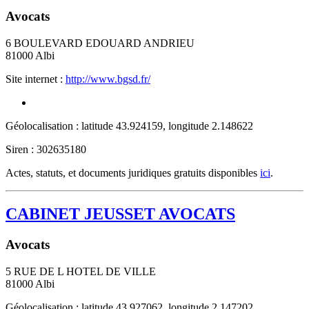
Avocats
6 BOULEVARD EDOUARD ANDRIEU
81000
Albi
Site internet :
http://www.bgsd.fr/
Géolocalisation : latitude 43.924159, longitude 2.148622
Siren : 302635180
Actes, statuts, et documents juridiques gratuits disponibles
ici
.
CABINET JEUSSET AVOCATS
Avocats
5 RUE DE L HOTEL DE VILLE
81000
Albi
Géolocalisation : latitude 43.927062, longitude 2.147202