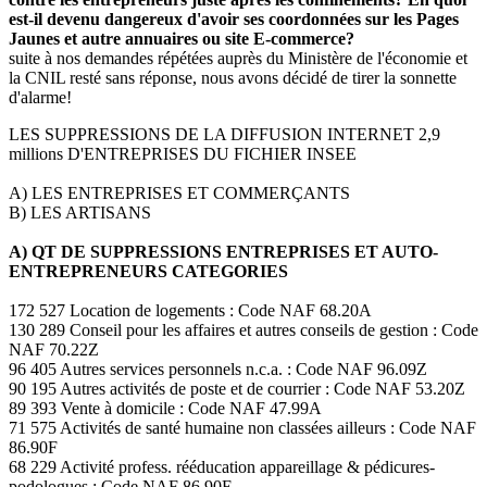
est-il devenu dangereux d'avoir ses coordonnées sur les Pages
Jaunes et autre annuaires ou site E-commerce?
suite à nos demandes répétées auprès du Ministère de l'économie et
la CNIL resté sans réponse, nous avons décidé de tirer la sonnette
d'alarme!
LES SUPPRESSIONS DE LA DIFFUSION INTERNET 2,9
millions D'ENTREPRISES DU FICHIER INSEE
A) LES ENTREPRISES ET COMMERÇANTS
B) LES ARTISANS
A) QT DE SUPPRESSIONS ENTREPRISES ET AUTO-
ENTREPRENEURS CATEGORIES
172 527 Location de logements : Code NAF 68.20A
130 289 Conseil pour les affaires et autres conseils de gestion : Code
NAF 70.22Z
96 405 Autres services personnels n.c.a. : Code NAF 96.09Z
90 195 Autres activités de poste et de courrier : Code NAF 53.20Z
89 393 Vente à domicile : Code NAF 47.99A
71 575 Activités de santé humaine non classées ailleurs : Code NAF
86.90F
68 229 Activité profess. rééducation appareillage & pédicures-
podologues : Code NAF 86.90E