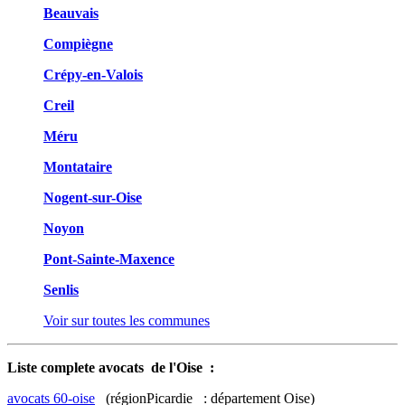
Beauvais
Compiègne
Crépy-en-Valois
Creil
Méru
Montataire
Nogent-sur-Oise
Noyon
Pont-Sainte-Maxence
Senlis
Voir sur toutes les communes
Liste complete avocats de l'Oise :
avocats 60-oise
(régionPicardie : département Oise)