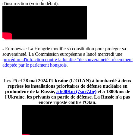
d'insurrection (voir du début).
- Euronews : La Hongrie modifie sa constitution pour proteger sa
souveraineté. La Commission européenne a lancé mercredi une
procédure d'infraction contre la loi dite "de souveraineté" récemment
adoptée par le parlement hongrois
.
Les 25 et 28 mai 2024 l'Ukraine (L'OTAN) à bombardé à deux
reprises les installations prioritaires de défense nucléaire en
profondeur de la Russie,
à 600Km (7sur7.be)
et à 1800kms de
l'Ukraine, les privants en partie de défense. La Russie n'a pas
encore riposté contre l'Otan.