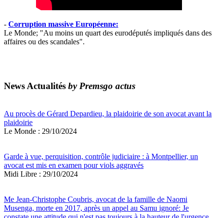
-
Corruption massive Européenne:
Le Monde; "Au moins un quart des eurodéputés impliqués dans des
affaires ou des scandales".
News Actualités
by Premsgo actus
Au procès de Gérard Depardieu, la plaidoirie de son avocat avant la
plaidoirie
Le Monde : 29/10/2024
Garde à vue, perquisition, contrôle judiciaire : à Montpellier, un
avocat est mis en examen pour viols aggravés
Midi Libre : 29/10/2024
Me Jean-Christophe Coubris, avocat de la famille de Naomi
Musenga, morte en 2017, après un appel au Samu ignoré: Je
constate une attitude qui n'est pas toujours à la hauteur de l'urgence