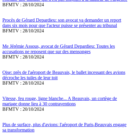
BFMTV : 28/10/2024
Procès de Gérard Depardieu: son avocat va demander un report
dans six mois pour que l'acteur puisse se présenter au tribunal
BFMTV : 28/10/2024
Me Jérémie Assous, avocat de Gérard Depardieu: Toutes les
accusations ne reposent que sur des mensonges
BFMTV : 28/10/2024
Oise: près de l'aéroport de Beauvais, le ballet incessant des avions
décroche les tuiles de leur toit
BFMTV : 28/10/2024
Vitesse, feu rouge, ligne blanche... A Beauvais, un cortège de
mariage donne lieu à 30 contraventions
BFMTV : 20/10/2024
Plus de surface, plus d'avions: l'aéroport de Paris-Beauvais engage
sa transformation