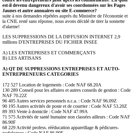
est-il devenu dangereux d'avoir ses coordonnées sur les Pages
Jaunes et autre annuaires ou site E-commerce?
suite à nos demandes répétées auprès du Ministère de l'économie et
la CNIL resté sans réponse, nous avons décidé de tirer la sonnette
d'alarme!
LES SUPPRESSIONS DE LA DIFFUSION INTERNET 2,9
millions D'ENTREPRISES DU FICHIER INSEE
A) LES ENTREPRISES ET COMMERÇANTS
B) LES ARTISANS
A) QT DE SUPPRESSIONS ENTREPRISES ET AUTO-
ENTREPRENEURS CATEGORIES
172 527 Location de logements : Code NAF 68.20A
130 289 Conseil pour les affaires et autres conseils de gestion : Code
NAF 70.22Z
96 405 Autres services personnels n.c.a. : Code NAF 96.09Z
90 195 Autres activités de poste et de courrier : Code NAF 53.20Z
89 393 Vente à domicile : Code NAF 47.99A
71 575 Activités de santé humaine non classées ailleurs : Code NAF
86.90F
68 229 Activité profess. rééducation appareillage & pédicures-
podologues : Code NAF 86.90E