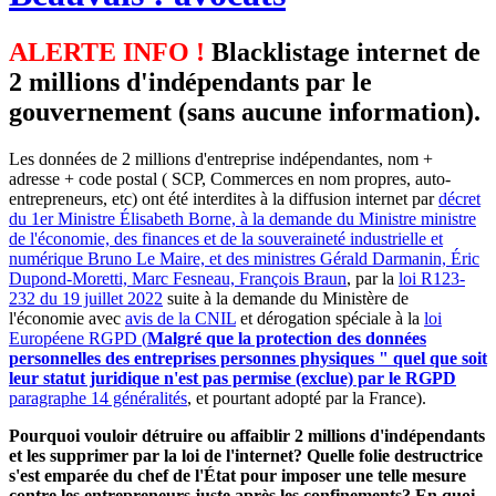
ALERTE INFO !
Blacklistage internet de
2 millions d'indépendants par le
gouvernement (sans aucune information).
Les données de 2 millions d'entreprise indépendantes, nom +
adresse + code postal ( SCP, Commerces en nom propres, auto-
entrepreneurs, etc) ont été interdites à la diffusion internet par
décret
du 1er Ministre Élisabeth Borne, à la demande du Ministre ministre
de l'économie, des finances et de la souveraineté industrielle et
numérique Bruno Le Maire, et des ministres Gérald Darmanin, Éric
Dupond-Moretti, Marc Fesneau, François Braun
, par la
loi R123-
232 du 19 juillet 2022
suite à la demande du Ministère de
l'économie avec
avis de la CNIL
et dérogation spéciale à la
loi
Européene RGPD (
Malgré que la protection des données
personnelles des entreprises personnes physiques " quel que soit
leur statut juridique n'est pas permise (exclue) par le RGPD
paragraphe 14 généralités
, et pourtant adopté par la France).
Pourquoi vouloir détruire ou affaiblir 2 millions d'indépendants
et les supprimer par la loi de l'internet? Quelle folie destructrice
s'est emparée du chef de l'État pour imposer une telle mesure
contre les entrepreneurs juste après les confinements? En quoi