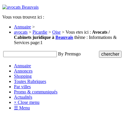
Vous vous trouvez ici :
Annuaire
>
avocats
>
Picardie
>
Oise
> Vous etes ici :
Avocats /
Cabinets juridique à
Beauvais
thème : Informations &
Services page:1
By Premsgo
Annuaire
Annonces
Shopping
Toutes Rubriques
Par villes
Promo & communiqués
Actualités
× Close menu
☰ Menu