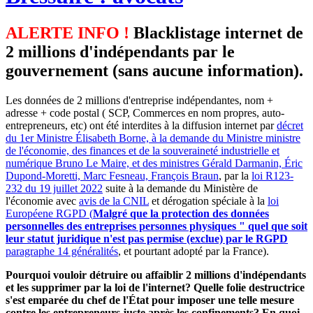
ALERTE INFO !
Blacklistage internet de
2 millions d'indépendants par le
gouvernement (sans aucune information).
Les données de 2 millions d'entreprise indépendantes, nom +
adresse + code postal ( SCP, Commerces en nom propres, auto-
entrepreneurs, etc) ont été interdites à la diffusion internet par
décret
du 1er Ministre Élisabeth Borne, à la demande du Ministre ministre
de l'économie, des finances et de la souveraineté industrielle et
numérique Bruno Le Maire, et des ministres Gérald Darmanin, Éric
Dupond-Moretti, Marc Fesneau, François Braun
, par la
loi R123-
232 du 19 juillet 2022
suite à la demande du Ministère de
l'économie avec
avis de la CNIL
et dérogation spéciale à la
loi
Européene RGPD (
Malgré que la protection des données
personnelles des entreprises personnes physiques " quel que soit
leur statut juridique n'est pas permise (exclue) par le RGPD
paragraphe 14 généralités
, et pourtant adopté par la France).
Pourquoi vouloir détruire ou affaiblir 2 millions d'indépendants
et les supprimer par la loi de l'internet? Quelle folie destructrice
s'est emparée du chef de l'État pour imposer une telle mesure
contre les entrepreneurs juste après les confinements? En quoi