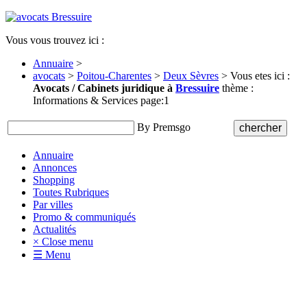
Vous vous trouvez ici :
Annuaire
>
avocats
>
Poitou-Charentes
>
Deux Sèvres
> Vous etes ici :
Avocats / Cabinets juridique à
Bressuire
thème :
Informations & Services page:1
By Premsgo
Annuaire
Annonces
Shopping
Toutes Rubriques
Par villes
Promo & communiqués
Actualités
× Close menu
☰ Menu