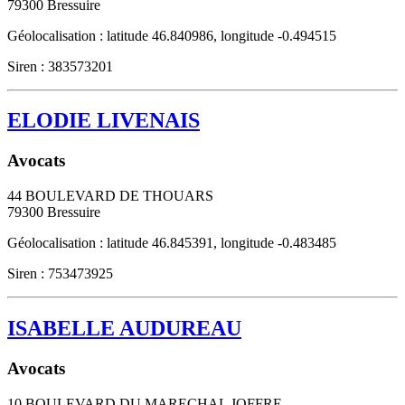
79300
Bressuire
Géolocalisation : latitude 46.840986, longitude -0.494515
Siren : 383573201
ELODIE LIVENAIS
Avocats
44 BOULEVARD DE THOUARS
79300
Bressuire
Géolocalisation : latitude 46.845391, longitude -0.483485
Siren : 753473925
ISABELLE AUDUREAU
Avocats
10 BOULEVARD DU MARECHAL JOFFRE