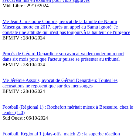
avocat est mis en examen pour viols aggravés
Midi Libre : 29/10/2024
Me Jean-Christophe Coubris, avocat de la famille de Naomi
Musenga, morte en 2017, après un appel au Samu ignoré: Je
constate une attitude qui n'est pas toujours à la hauteur de l'urgence
BFMTV : 28/10/2024
Procès de Gérard Depardieu: son avocat va demander un report
dans six mois pour que l'acteur puisse se présenter au tribunal
BFMTV : 28/10/2024
Me Jérémie Assous, avocat de Gérard Depardieu: Toutes les
accusations ne reposent que sur des mensonges
BFMTV : 28/10/2024
Football (Régional 1) : Rochefort méritait mieux à Bressuire, chez le
leader (1-0)
Sud Ouest : 06/10/2024
Football. Régional 1 (play-offs, match 2) : la superbe réaction