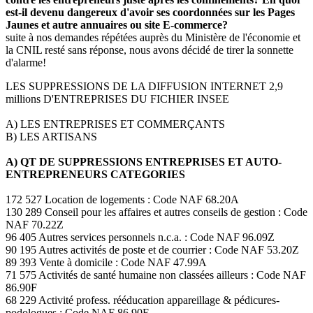
est-il devenu dangereux d'avoir ses coordonnées sur les Pages
Jaunes et autre annuaires ou site E-commerce?
suite à nos demandes répétées auprès du Ministère de l'économie et
la CNIL resté sans réponse, nous avons décidé de tirer la sonnette
d'alarme!
LES SUPPRESSIONS DE LA DIFFUSION INTERNET 2,9
millions D'ENTREPRISES DU FICHIER INSEE
A) LES ENTREPRISES ET COMMERÇANTS
B) LES ARTISANS
A) QT DE SUPPRESSIONS ENTREPRISES ET AUTO-
ENTREPRENEURS CATEGORIES
172 527 Location de logements : Code NAF 68.20A
130 289 Conseil pour les affaires et autres conseils de gestion : Code
NAF 70.22Z
96 405 Autres services personnels n.c.a. : Code NAF 96.09Z
90 195 Autres activités de poste et de courrier : Code NAF 53.20Z
89 393 Vente à domicile : Code NAF 47.99A
71 575 Activités de santé humaine non classées ailleurs : Code NAF
86.90F
68 229 Activité profess. rééducation appareillage & pédicures-
podologues : Code NAF 86.90E