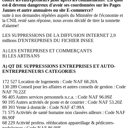
est-il devenu dangereux d'avoir ses coordonnées sur les Pages
Jaunes et autre annuaires ou site E-commerce?
suite à nos demandes répétées auprès du Ministère de l'économie et
la CNIL resté sans réponse, nous avons décidé de tirer la sonnette
d'alarme!
LES SUPPRESSIONS DE LA DIFFUSION INTERNET 2,9
millions D'ENTREPRISES DU FICHIER INSEE
A) LES ENTREPRISES ET COMMERÇANTS
B) LES ARTISANS
A) QT DE SUPPRESSIONS ENTREPRISES ET AUTO-
ENTREPRENEURS CATEGORIES
172 527 Location de logements : Code NAF 68.20A
130 289 Conseil pour les affaires et autres conseils de gestion : Code
NAF 70.22Z
96 405 Autres services personnels n.c.a. : Code NAF 96.09Z
90 195 Autres activités de poste et de courrier : Code NAF 53.20Z
89 393 Vente à domicile : Code NAF 47.99A
71 575 Activités de santé humaine non classées ailleurs : Code NAF
86.90F
68 229 Activité profess. rééducation appareillage & pédicures-
podologues : Code NAF 86.90E