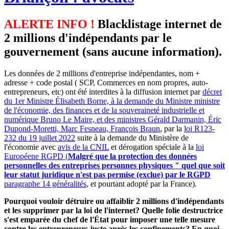
ALERTE INFO !
Blacklistage internet de
2 millions d'indépendants par le
gouvernement (sans aucune information).
Les données de 2 millions d'entreprise indépendantes, nom +
adresse + code postal ( SCP, Commerces en nom propres, auto-
entrepreneurs, etc) ont été interdites à la diffusion internet par
décret
du 1er Ministre Élisabeth Borne, à la demande du Ministre ministre
de l'économie, des finances et de la souveraineté industrielle et
numérique Bruno Le Maire, et des ministres Gérald Darmanin, Éric
Dupond-Moretti, Marc Fesneau, François Braun
, par la
loi R123-
232 du 19 juillet 2022
suite à la demande du Ministère de
l'économie avec
avis de la CNIL
et dérogation spéciale à la
loi
Européene RGPD (
Malgré que la protection des données
personnelles des entreprises personnes physiques " quel que soit
leur statut juridique n'est pas permise (exclue) par le RGPD
paragraphe 14 généralités
, et pourtant adopté par la France).
Pourquoi vouloir détruire ou affaiblir 2 millions d'indépendants
et les supprimer par la loi de l'internet? Quelle folie destructrice
s'est emparée du chef de l'État pour imposer une telle mesure
contre les entrepreneurs juste après les confinements? En quoi