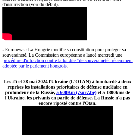
d'insurrection (voir du début).
- Euronews : La Hongrie modifie sa constitution pour proteger sa
souveraineté. La Commission européenne a lancé mercredi une
procédure d'infraction contre la loi dite "de souveraineté" récemment
adoptée par le parlement hongrois
.
Les 25 et 28 mai 2024 l'Ukraine (L'OTAN) à bombardé à deux
reprises les installations prioritaires de défense nucléaire en
profondeur de la Russie,
à 600Km (7sur7.be)
et à 1800kms de
l'Ukraine, les privants en partie de défense. La Russie n'a pas
encore riposté contre l'Otan.