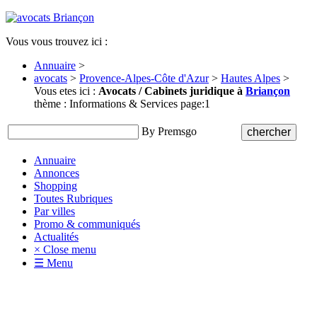
Vous vous trouvez ici :
Annuaire
>
avocats
>
Provence-Alpes-Côte d'Azur
>
Hautes Alpes
>
Vous etes ici :
Avocats / Cabinets juridique à
Briançon
thème : Informations & Services page:1
By Premsgo
Annuaire
Annonces
Shopping
Toutes Rubriques
Par villes
Promo & communiqués
Actualités
× Close menu
☰ Menu