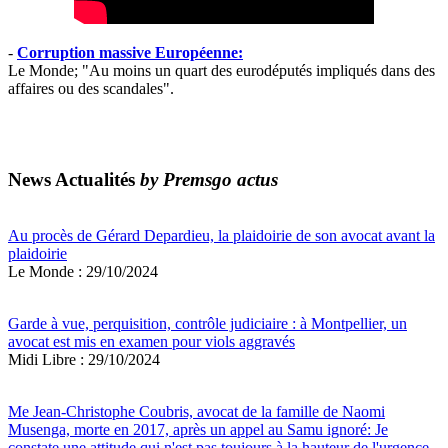
-
Corruption massive Européenne:
Le Monde; "Au moins un quart des eurodéputés impliqués dans des
affaires ou des scandales".
News Actualités
by Premsgo actus
Au procès de Gérard Depardieu, la plaidoirie de son avocat avant la
plaidoirie
Le Monde : 29/10/2024
Garde à vue, perquisition, contrôle judiciaire : à Montpellier, un
avocat est mis en examen pour viols aggravés
Midi Libre : 29/10/2024
Me Jean-Christophe Coubris, avocat de la famille de Naomi
Musenga, morte en 2017, après un appel au Samu ignoré: Je
constate une attitude qui n'est pas toujours à la hauteur de l'urgence