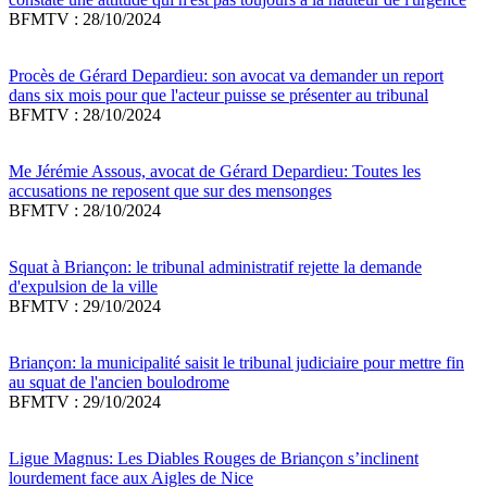
BFMTV : 28/10/2024
Procès de Gérard Depardieu: son avocat va demander un report
dans six mois pour que l'acteur puisse se présenter au tribunal
BFMTV : 28/10/2024
Me Jérémie Assous, avocat de Gérard Depardieu: Toutes les
accusations ne reposent que sur des mensonges
BFMTV : 28/10/2024
Squat à Briançon: le tribunal administratif rejette la demande
d'expulsion de la ville
BFMTV : 29/10/2024
Briançon: la municipalité saisit le tribunal judiciaire pour mettre fin
au squat de l'ancien boulodrome
BFMTV : 29/10/2024
Ligue Magnus: Les Diables Rouges de Briançon s’inclinent
lourdement face aux Aigles de Nice