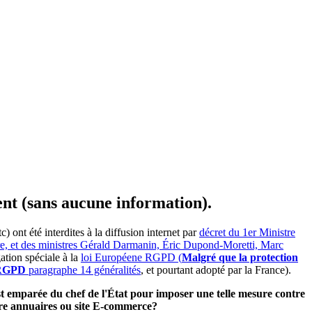
ent (sans aucune information).
ont été interdites à la diffusion internet par
décret du 1er Ministre
ire, et des ministres Gérald Darmanin, Éric Dupond-Moretti, Marc
ation spéciale à la
loi Européene RGPD (
Malgré que la protection
e RGPD
paragraphe 14 généralités
, et pourtant adopté par la France).
'est emparée du chef de l'État pour imposer une telle mesure contre
utre annuaires ou site E-commerce?