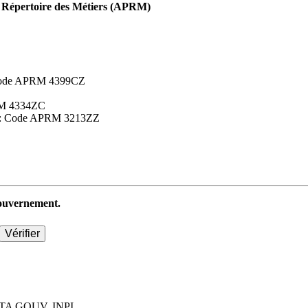
Répertoire des Métiers (APRM)
 : Code APRM 4399CZ
APRM 4334ZC
aires : Code APRM 3213ZZ
 gouvernement.
TA GOUV, INPI.