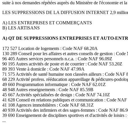
suite à nos demandes répétées auprès du Ministère de l'économie et la
LES SUPPRESSIONS DE LA DIFFUSION INTERNET 2,9 milli
A) LES ENTREPRISES ET COMMERÇANTS
B) LES ARTISANS
A) QT DE SUPPRESSIONS ENTREPRISES ET AUTO-EN
172 527 Location de logements : Code NAF 68.20A
130 289 Conseil pour les affaires et autres conseils de gestion : Co
96 405 Autres services personnels n.c.a. : Code NAF 96.09Z
90 195 Autres activités de poste et de courrier : Code NAF 53.20Z
89 393 Vente à domicile : Code NAF 47.99A
71 575 Activités de santé humaine non classées ailleurs : Code NAF 
68 229 Activité profess. rééducation appareillage & pédicures-podo
49 660 Programmation informatique : Code NAF 62.01Z
48 948 Autres enseignements : Code NAF 85.59B
45 667 Activités spécialisées de design : Code NAF 74.10Z
41 628 Conseil en relations publiques et communication : Code NAF
41 108 Agences immobilières : Code NAF 68.31Z
40 939 Activités des infirmiers et des sages-femmes : Code NAF 86.
39 690 Enseignement de disciplines sportives et d'activités de loisir
...