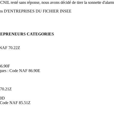
 CNIL resté sans réponse, nous avons décidé de tirer la sonnette d'alarm
ons D'ENTREPRISES DU FICHIER INSEE
TREPRENEURS CATEGORIES
de NAF 70.22Z
86.90F
logues : Code NAF 86.90E
 70.21Z
90D
s : Code NAF 85.51Z