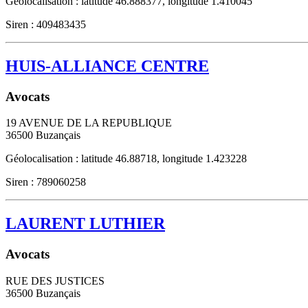
Géolocalisation : latitude 46.888377, longitude 1.410045
Siren : 409483435
HUIS-ALLIANCE CENTRE
Avocats
19 AVENUE DE LA REPUBLIQUE
36500
Buzançais
Géolocalisation : latitude 46.88718, longitude 1.423228
Siren : 789060258
LAURENT LUTHIER
Avocats
RUE DES JUSTICES
36500
Buzançais