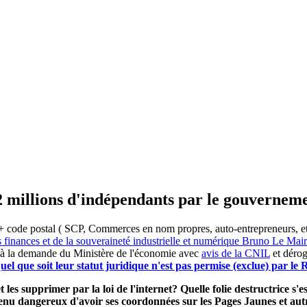
2 millions d'indépendants par le gouvernem
 code postal ( SCP, Commerces en nom propres, auto-entrepreneurs, etc) 
s finances et de la souveraineté industrielle et numérique Bruno Le Ma
 à la demande du Ministère de l'économie avec
avis de la CNIL
et dérog
el que soit leur statut juridique n'est pas permise (exclue) par l
 les supprimer par la loi de l'internet? Quelle folie destructrice s
evenu dangereux d'avoir ses coordonnées sur les Pages Jaunes et a