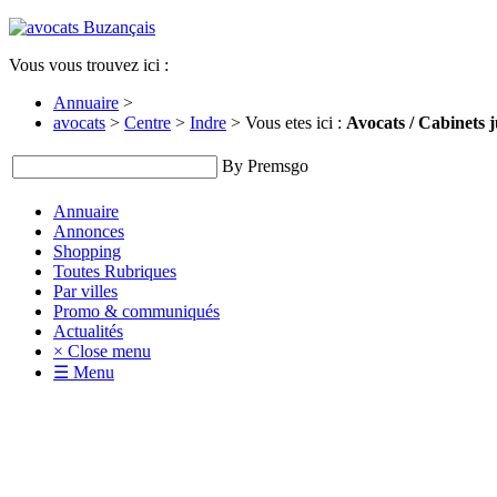
Vous vous trouvez ici :
Annuaire
>
avocats
>
Centre
>
Indre
> Vous etes ici :
Avocats / Cabinets 
By Premsgo
Annuaire
Annonces
Shopping
Toutes Rubriques
Par villes
Promo & communiqués
Actualités
× Close menu
☰ Menu