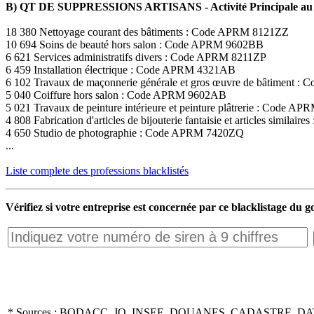
B) QT DE SUPPRESSIONS ARTISANS - Activité Principale au 
18 380 Nettoyage courant des bâtiments : Code APRM 8121ZZ
10 694 Soins de beauté hors salon : Code APRM 9602BB
6 621 Services administratifs divers : Code APRM 8211ZP
6 459 Installation électrique : Code APRM 4321AB
6 102 Travaux de maçonnerie générale et gros œuvre de bâtiment
5 040 Coiffure hors salon : Code APRM 9602AB
5 021 Travaux de peinture intérieure et peinture plâtrerie : Code 
4 808 Fabrication d'articles de bijouterie fantaisie et articles simil
4 650 Studio de photographie : Code APRM 7420ZQ
...
Liste complete des professions blacklistés
Vérifiez si votre entreprise est concernée par ce blacklistage du
* Sources : BODACC, JO, INSEE, DOUANES, CADASTRE, DA