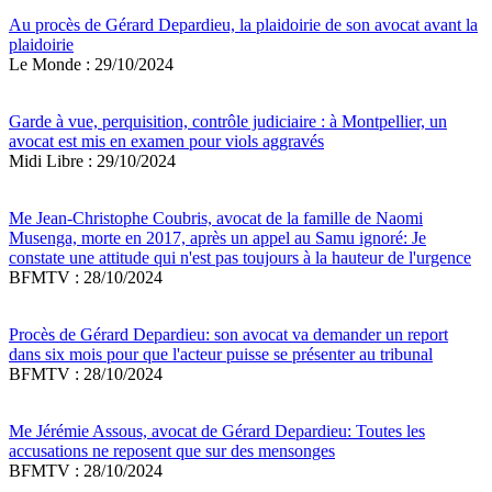
Au procès de Gérard Depardieu, la plaidoirie de son avocat avant la
plaidoirie
Le Monde : 29/10/2024
Garde à vue, perquisition, contrôle judiciaire : à Montpellier, un
avocat est mis en examen pour viols aggravés
Midi Libre : 29/10/2024
Me Jean-Christophe Coubris, avocat de la famille de Naomi
Musenga, morte en 2017, après un appel au Samu ignoré: Je
constate une attitude qui n'est pas toujours à la hauteur de l'urgence
BFMTV : 28/10/2024
Procès de Gérard Depardieu: son avocat va demander un report
dans six mois pour que l'acteur puisse se présenter au tribunal
BFMTV : 28/10/2024
Me Jérémie Assous, avocat de Gérard Depardieu: Toutes les
accusations ne reposent que sur des mensonges
BFMTV : 28/10/2024