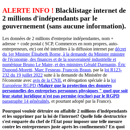
ALERTE INFO !
Blacklistage internet de
2 millions d'indépendants par le
gouvernement (sans aucune information).
Les données de 2 millions d'entreprise indépendantes, nom +
adresse + code postal ( SCP, Commerces en nom propres, auto-
entrepreneurs, etc) ont été interdites à la diffusion internet par
décret
du 1er Ministre Élisabeth Borne, à la demande du Ministre ministre
de l'économie, des finances et de la souveraineté industrielle et
numérique Bruno Le Maire, et des ministres Gérald Darmanin, Éric
Dupond-Moretti, Marc Fesneau, François Braun
, par la
loi R123-
232 du 19 juillet 2022
suite à la demande du Ministère de
l'économie avec
avis de la CNIL
et dérogation spéciale à la
loi
Européene RGPD (
Malgré que la protection des données
personnelles des entreprises personnes physiques " quel que soit
leur statut juridique n'est pas permise (exclue) par le RGPD
paragraphe 14 généralités
, et pourtant adopté par la France).
Pourquoi vouloir détruire ou affaiblir 2 millions d'indépendants
et les supprimer par la loi de l'internet? Quelle folie destructrice
s'est emparée du chef de l'État pour imposer une telle mesure
contre les entrepreneurs juste après les confinements? En quoi