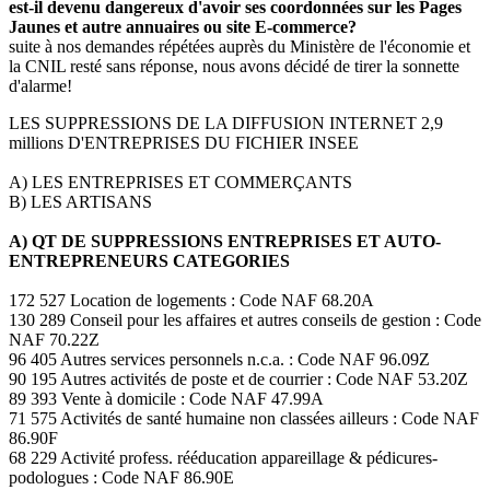
est-il devenu dangereux d'avoir ses coordonnées sur les Pages
Jaunes et autre annuaires ou site E-commerce?
suite à nos demandes répétées auprès du Ministère de l'économie et
la CNIL resté sans réponse, nous avons décidé de tirer la sonnette
d'alarme!
LES SUPPRESSIONS DE LA DIFFUSION INTERNET 2,9
millions D'ENTREPRISES DU FICHIER INSEE
A) LES ENTREPRISES ET COMMERÇANTS
B) LES ARTISANS
A) QT DE SUPPRESSIONS ENTREPRISES ET AUTO-
ENTREPRENEURS CATEGORIES
172 527 Location de logements : Code NAF 68.20A
130 289 Conseil pour les affaires et autres conseils de gestion : Code
NAF 70.22Z
96 405 Autres services personnels n.c.a. : Code NAF 96.09Z
90 195 Autres activités de poste et de courrier : Code NAF 53.20Z
89 393 Vente à domicile : Code NAF 47.99A
71 575 Activités de santé humaine non classées ailleurs : Code NAF
86.90F
68 229 Activité profess. rééducation appareillage & pédicures-
podologues : Code NAF 86.90E